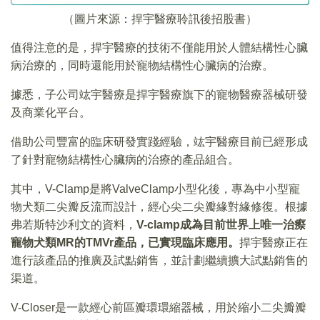
（圖片來源：捍宇醫療聆訊後招股書）
值得注意的是，捍宇醫療的技術不僅能用於人體結構性心臟
病治療的，同時還能用於寵物結構性心臟病的治療。
據悉，子公司竑宇醫療是捍宇醫療旗下的寵物醫療器械研發
及商業化平台。
借助公司豐富的臨床研發實踐經驗，竑宇醫療目前已經形成
了針對寵物結構性心臟病的治療的產品組合。
其中，V-Clamp是將ValveClamp小型化後，專為中小型寵
物犬類二尖瓣反流而設計，經心尖二尖瓣緣對緣修復。根據
弗若斯特沙利文的資料，
V-clamp
成為目前世界上唯一治瘵
寵物犬類
MR
的
TMVr
產品，已實現臨床應用。
捍宇醫療正在
進行該產品的推廣及試點銷售，並計劃繼續擴大試點銷售的
渠道。
V-Closer是一款經心前區瓣環環縮器械，用於縮小二尖瓣瓣