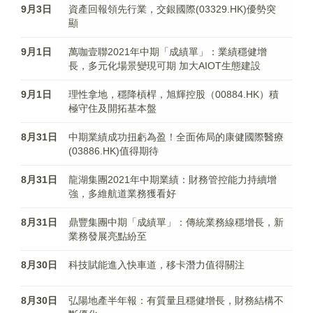
9月3日
資產回報領先行業，交銀國際(03329.HK)優勢突
顯
9月1日
萬咖壹聯2021年中期「成績單」：業績穩健增
長，多元化場景變現可期 加大AIOT生態建設
9月1日
理性拿地，穩降槓桿，旭輝控股（00884.HK）積
極守住及開拓基本盤
8月31日
中期業績成功扭虧為盈！全面佈局的康健國際醫療
(03886.HK)值得期待
8月31日
龍湖集團2021年中期業績：財務管控能力持續增
強，多維航道業務獲看好
8月31日
鼎豐集團中期「成績單」：傳統業務線穩增長，新
業務發展亮點紛至
8月30日
科技賦能進入快車道，移卡潛力值得關注
8月30日
弘陽地產半年報：有質量且穩健增長，財務結構不