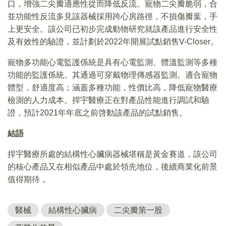
口，增強二尖瓣適應性從而降低反流。寵物二尖瓣脆弱，合
並功能性反流多見該器械採用跨心房路徑，不損傷瓣葉，手
上更安全。該公司已初步完成動物研究就該產品進行安全性
及有效性的驗證，並計劃於2022年開展試點銷售V-Closer。
寵物多功能心電監護係統是具有心電監測、體溫監測等多種
功能的監護係統。其通過可穿戴物理傳感器監測。適合寵物
體型，舒適度高；涵蓋多種功能，性價比高，降低寵物醫療
檢測的人力成本。捍宇醫療正在對產品性能進行調試和驗
證，預計2021年年底之前啓動該產品的試點銷售。
結語
捍宇醫療所處的結構性心臟病器械堪稱是黃金賽道，該公司
的核心產品又在相似產品中處於領先地位，後續商業化前景
值得期待，
醫械
結構性心臟病
二尖瓣第一股