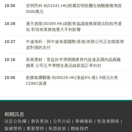
10:50
宜明昂科-B(01541.HK)附屬宜明凱爾生物醫藥獲增資
5000萬元
10:39
通天酒業(00389.HK)就配售協議接獲展開法院程序通
知 對現有業務無重大不利影響
10:27
中遠海科：與中遠海運國際(香港)有限公司正在開展增
資對價的支付
10:16
新萊應材：受益於半導體國產替代提速及國內晶圓廠
擴產 公司泛半導體全產品線新簽訂單向好
10:06
創勝集團醫藥-B(06628.HK)涨超6% 擬1.9億元出售
CDMO資產
相關訊息
法定公告欄
|
廣告查詢
|
公司介紹
|
專欄邀稿
|
投資者關係
|
版權聲明
|
重要聲明
|
私隱政策
|
聯絡我們