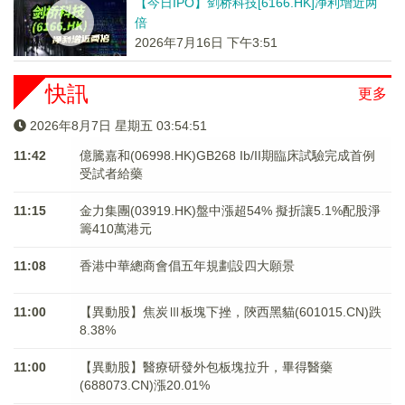
【今日IPO】剑桥科技[6166.HK]净利增近两
倍
2026年7月16日 下午3:51
快訊
更多
2026年8月7日 星期五 03:54:52
11:42
億騰嘉和(06998.HK)GB268 Ib/II期臨床試驗完成首例
受試者給藥
11:15
金力集團(03919.HK)盤中漲超54% 擬折讓5.1%配股淨
籌410萬港元
11:08
香港中華總商會倡五年規劃設四大願景
11:00
【異動股】焦炭Ⅲ板塊下挫，陝西黑貓(601015.CN)跌
8.38%
11:00
【異動股】醫療研發外包板塊拉升，畢得醫藥
(688073.CN)漲20.01%