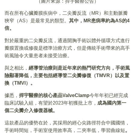
（圖片來源：捍宇醫療公告）
而在所有心臟瓣膜疾病中，二尖瓣反流（MR）和主動脈瓣
狹窄（AS）是最常見的類型。
其中，
MR
患病率約為
AS
的
4
倍。
對於嚴重的二尖瓣反流，通過開胸手術以體外循環方式進行
瓣膜置換或修復是標準治療方式，但是傳統手術帶來的高手
術風險令大量患者未接受治療。
與之相比，
經導管治療則是近年來的熱門研究方向，手術風
險顯著降低，主要包括經導管二尖瓣修復（
TMVR
）以及置
換（
TMVI
）。
據悉，
捍宇醫療的核心產品
ValveClamp
今年年初已經完成
臨床試驗入組，有望於2023年初獲批上市，
成為國内第一
個二尖瓣介入修復器械。
這款產品的優勢在於，其採用的經心尖路徑符合中國國情，
手術時間短，手術室使用效率高，二夾率低，學習曲線短
。