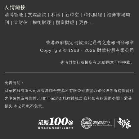
友情鏈接
清博智能
|
艾媒諮詢
|
和訊
|
新時空
|
時代財經
|
證券市場周
刊
|
壹財信
|
權衡財經
|
攬富財經
|
更多...
香港政府指定刊載法定通告之憲報刊登報章
Copyright © 1998 - 2026 財華控股有限公司
香港財華社版權所有,未經同意不得轉載。
免責聲明：
財華控股有限公司及香港聯合交易所有限公司將盡力確保彼等所提供資料
之準確性及可靠性,但並不保證資料絕對無誤,資料如有錯漏而令閣下蒙受
損失,本公司概不負責。