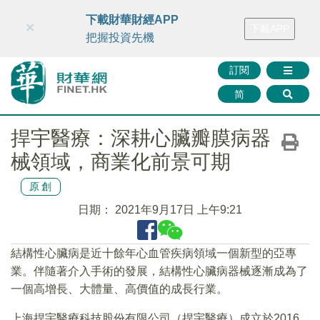
財華智庫網
FINTV
FINMETA
財華證券
媒體矩陣
下載財華財經APP
×
下載APP
智庫沙龍
聯絡我們
把握投資先機
訂閱
简
捍宇醫療：深耕心臟瓣膜病器
械領域，商業化前景可期
原創
日期：
2021年9月17日 上午9:21
結構性心臟病是近十餘年心血管疾病領域一個新型的亞專
業。伴隨著介入手術的發展，結構性心臟病器械逐漸成為了
一個高增長、大體量、高價值的成長行業。
上海捍宇醫療科技股份有限公司（捍宇醫療）成立於2016