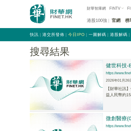
財華智庫網
FINTV
F
港股100強
官網
榜
快訊
港交所發佈
今日IPO
一圖解碼
港股解碼
搜尋結果
健世科技-B
https://www.fi
2026年01月26
【財華社訊】健
益人民幣約150
微創醫療(0
https://www.fi