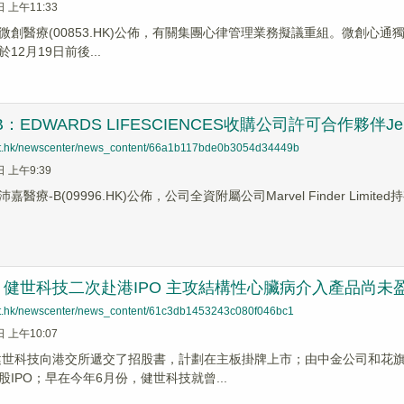
日 上午11:33
創醫療(00853.HK)公佈，有關集團心律管理業務擬議重組。微創心通獨立股
12月19日前後...
：EDWARDS LIFESCIENCES收購公司許可合作夥伴Jena
net.hk/newscenter/news_content/66a1b117bde0b3054d34449b
日 上午9:39
療-B(09996.HK)公佈，公司全資附屬公司Marvel Finder Limited持有
健世科技二次赴港IPO 主攻結構性心臟病介入產品尚未
net.hk/newscenter/news_content/61c3db1453243c080f046bc1
日 上午10:07
，健世科技向港交所遞交了招股書，計劃在主板掛牌上市；由中金公司和花
IPO；早在今年6月份，健世科技就曾...