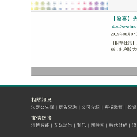
【盈喜】先健
https://www.fi
2019年08月07
【財華社訊】先
稱，純利較大幅
相關訊息
法定公告欄
|
廣告查詢
|
公司介紹
|
專欄邀稿
|
投資
友情鏈接
清博智能
|
艾媒諮詢
|
和訊
|
新時空
|
時代財經
|
證