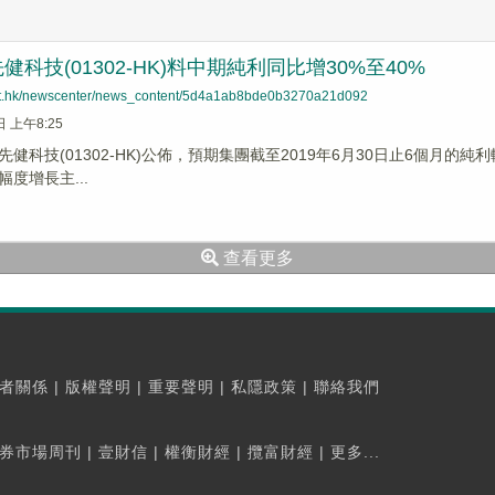
科技(01302-HK)料中期純利同比增30%至40%
net.hk/newscenter/news_content/5d4a1ab8bde0b3270a21d092
日 上午8:25
健科技(01302-HK)公佈，預期集團截至2019年6月30日止6個月的純利較
度增長主...
查看更多
者關係
|
版權聲明
|
重要聲明
|
私隱政策
|
聯絡我們
券市場周刊
|
壹財信
|
權衡財經
|
攬富財經
|
更多...