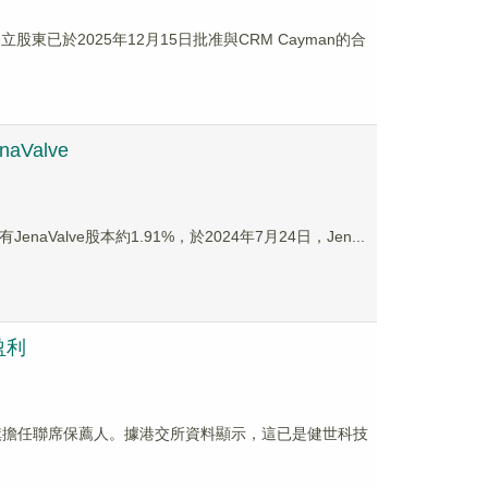
東已於2025年12月15日批准與CRM Cayman的合
Valve
JenaValve股本約1.91%，於2024年7月24日，Jen...
盈利
旗擔任聯席保薦人。據港交所資料顯示，這已是健世科技