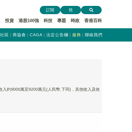
訂閱
简
遞
投資
港股100強
科技
專題
時政
香港百科
社區
商協會
CAGA
法定公告欄
服務
聯絡我們
收入約9000萬至9200萬元(人民幣,下同)，其他收入及收