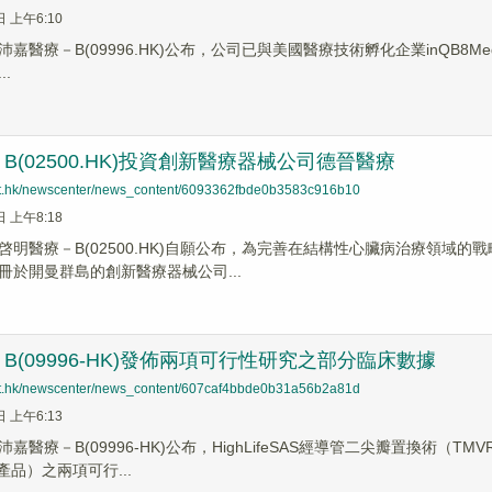
日 上午6:10
醫療－B(09996.HK)公布，公司已與美國醫療技術孵化企業inQB8Medical
.
B(02500.HK)投資創新醫療器械公司德晉醫療
net.hk/newscenter/news_content/6093362fbde0b3583c916b10
日 上午8:18
啓明醫療－B(02500.HK)自願公布，為完善在結構性心臟病治療領域
冊於開曼群島的創新醫療器械公司...
B(09996-HK)發佈兩項可行性研究之部分臨床數據
net.hk/newscenter/news_content/607caf4bbde0b31a56b2a81d
日 上午6:13
嘉醫療－B(09996-HK)公布，HighLifeSAS經導管二尖瓣置換術
產品）之兩項可行...