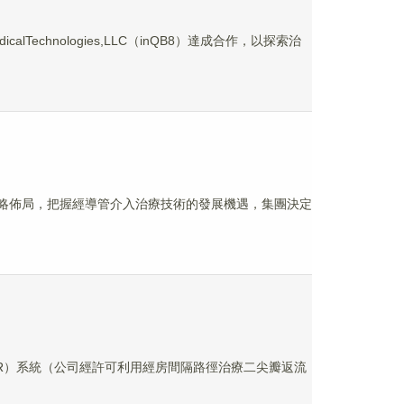
Technologies,LLC（inQB8）達成合作，以探索治
的戰略佈局，把握經導管介入治療技術的發展機遇，集團決定
（TMVR）系統（公司經許可利用經房間隔路徑治療二尖瓣返流