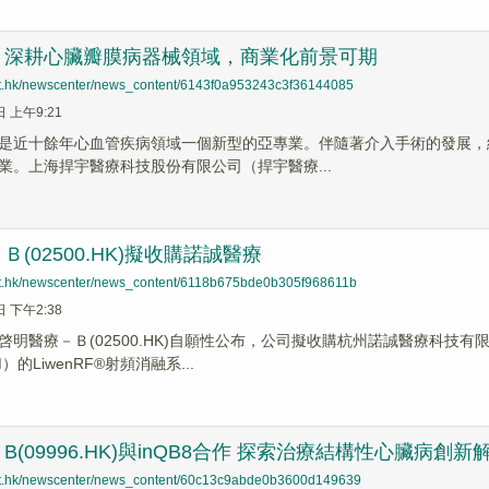
：深耕心臟瓣膜病器械領域，商業化前景可期
net.hk/newscenter/news_content/6143f0a953243c3f36144085
日 上午9:21
是近十餘年心血管疾病領域一個新型的亞專業。伴隨著介入手術的發展，
業。上海捍宇醫療科技股份有限公司（捍宇醫療...
(02500.HK)擬收購諾誠醫療
net.hk/newscenter/news_content/6118b675bde0b305f968611b
日 下午2:38
啓明醫療－Ｂ(02500.HK)自願性公布，公司擬收購杭州諾誠醫療科技
的LiwenRF®射頻消融系...
B(09996.HK)與inQB8合作 探索治療結構性心臟病創新
net.hk/newscenter/news_content/60c13c9abde0b3600d149639