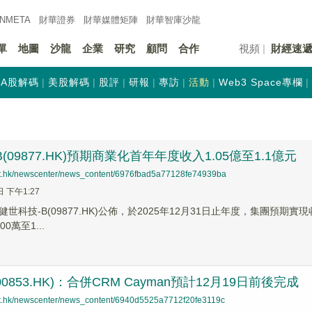
INMETA
財華證券
財華
媒體矩陣
財華
智庫沙龍
單
地圖
沙龍
企業
研究
顧問
合作
視頻
財經速
A股解碼
美股解碼
股評
研報
專訪
活動
Web3 Space專欄
(09877.HK)預期商業化首年年度收入1.05億至1.1億元
net.hk/newscenter/news_content/6976fbad5a77128fe74939ba
日 下午1:27
世科技-B(09877.HK)公佈，於2025年12月31日止年度，集團預期實現
0萬至1...
0853.HK)：合併CRM Cayman預計12月19日前後完成
net.hk/newscenter/news_content/6940d5525a7712f20fe3119c