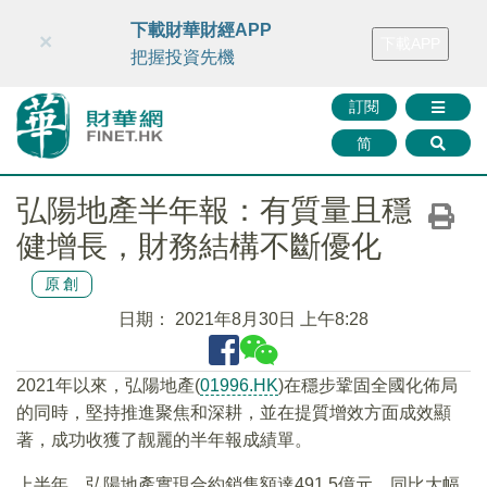
財華智庫網
FINTV
FINMETA
財華證券
媒體矩陣
下載財華財經APP
×
下載APP
智庫沙龍
聯絡我們
把握投資先機
訂閱
简
弘陽地產半年報：有質量且穩
健增長，財務結構不斷優化
原創
日期：
2021年8月30日 上午8:28
2021年以來，弘陽地產(
01996.HK
)在穩步鞏固全國化佈局
的同時，堅持推進聚焦和深耕，並在提質增效方面成效顯
著，成功收獲了靓麗的半年報成績單。
上半年，弘陽地產實現合約銷售額達491.5億元，同比大幅