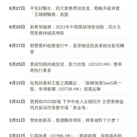
8月27日
平安好醫生：四大業務齊頭並進，戰略升級夯實
「互聯網醫療」底盤
8月20日
新希望服務：2021年中期業績增長強勁，四大主
營業務持續高增長
8月17日
順豐要約收購進行中，嘉里物流投資者絕佳套現機
會
5月25日
業績預期持續兌現，新力控股（02103.HK）獲券
商投行看多
4月13日
短視頻素材正版之風驟起，「版權保護SaaS第一
股」阜博集團（03738-HK）迎風起舞
3月31日
寶寶樹2020財報 下半年收入企穩回升 主營業務協
同共振深挖母嬰市場「黃金海」
3月31日
營收創新高，股價翻倍增長，映客做對了什麽？
3月31日
弘陽地產（01996.HK）：業績靓麗，規模再創新