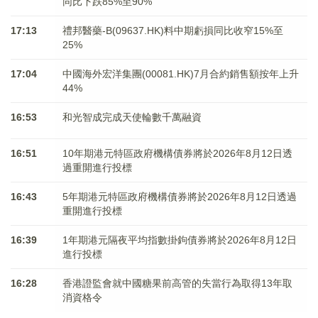
同比下跌85%至90%
17:13
禮邦醫藥-B(09637.HK)料中期虧損同比收窄15%至
25%
17:04
中國海外宏洋集團(00081.HK)7月合約銷售額按年上升
44%
16:53
和光智成完成天使輪數千萬融資
16:51
10年期港元特區政府機構債券將於2026年8月12日透
過重開進行投標
16:43
5年期港元特區政府機構債券將於2026年8月12日透過
重開進行投標
16:39
1年期港元隔夜平均指數掛鉤債券將於2026年8月12日
進行投標
16:28
香港證監會就中國糖果前高管的失當行為取得13年取
消資格令