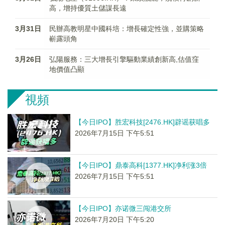
高，增持優質土儲謀長遠
3月31日
民辦高教明星中國科培：增長確定性強，並購策略
嶄露頭角
3月26日
弘陽服務：三大增長引擎驅動業績創新高,估值窪
地價值凸顯
視頻
【今日IPO】胜宏科技[2476.HK]辟谣获唱多
2026年7月15日 下午5:51
【今日IPO】鼎泰高科[1377.HK]净利涨3倍
2026年7月15日 下午5:51
【今日IPO】亦诺微三闯港交所
2026年7月20日 下午5:20