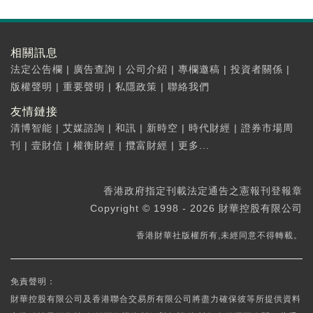
相關訊息
法定公告欄
|
廣告查詢
|
公司介紹
|
專欄邀稿
|
投資者關係
|
版權聲明
|
重要聲明
|
私隱政策
|
聯絡我們
友情鏈接
清博智能
|
艾媒諮詢
|
和訊
|
新時空
|
時代財經
|
證券市場周
刊
|
壹財信
|
權衡財經
|
攬富財經
|
更多...
香港政府指定刊載法定通告之憲報刊登報章
Copyright © 1998 - 2026 財華控股有限公司
香港財華社版權所有,未經同意不得轉載。
免責聲明：
財華控股有限公司及香港聯合交易所有限公司將盡力確保彼等所提供資料