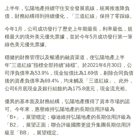
上半年，弘陽地產持續守住安全發展底線，統籌推進降負
債，財務結構得到持續優化，「三道紅線」保持了零踩線。
今年1月，公司成功發行了歷史上年期最長，利率最低，規
模最大的境外美元優先票據，並於今年5月成功發行第一筆
綠色美元優先票據。
穩健的財務管理以及暢通的融資渠道，使弘陽地產上半
年"三道紅線"指標全部持續"綠檔"。於2021年6月30日，公
司淨負債率為53.9%，現金短債比為1.69倍，剔除合同負債
後的資產負債率為69.4%，均未觸及「三道紅線」。此外，
公司6月底現金及銀行結餘約為175.8億元，現金流充裕。
優異的基本面及財務結構，弘陽地產獲得了資本市場的認
可。今年來，惠譽維持弘陽地產的長期信用評級為
「B+」，展望穩定；穆迪維持弘陽地產的長期信用評級為
「B2」，展望正面；聯合評級國際更提升集團長期信用評
級至「BB」，展望穩定。