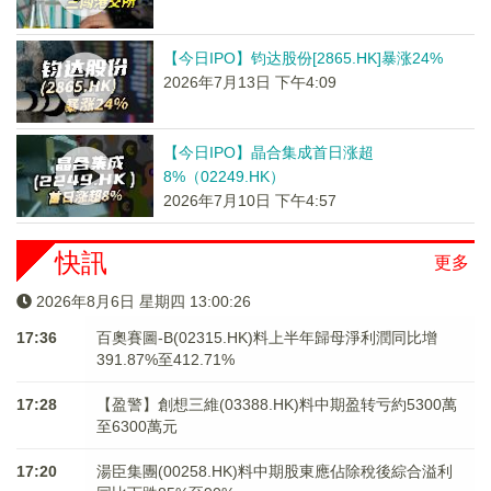
【今日IPO】钧达股份[2865.HK]暴涨24%
2026年7月13日 下午4:09
【今日IPO】晶合集成首日涨超
8%（02249.HK）
2026年7月10日 下午4:57
快訊
更多
2026年8月6日 星期四 13:00:26
17:36
百奧賽圖-B(02315.HK)料上半年歸母淨利潤同比增
391.87%至412.71%
17:28
【盈警】創想三維(03388.HK)料中期盈转亏約5300萬
至6300萬元
17:20
湯臣集團(00258.HK)料中期股東應佔除稅後綜合溢利