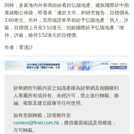
同時，多家海内外券商紛紛看好弘陽地產。建銀國際於中期
業績剛公佈後，即發表「優於大市」的研究報告，目標價為
3.60港元。另外，克而瑞證券早前給予弘陽地產「買入」評
級，目標價上升至3.52港元；招銀國際給予弘陽地產「增
持」評級，維持3.52港元的目標價。
作者：覃漢計
財華網所刊載內容之知識產權為財華網及相關權利
人專屬所有或持有。未經許可，禁止進行轉載、摘
編、複製及建立鏡像等任何使用。
如有意願轉載，請發郵件至
content@finet.com.hk
，獲得書面確認及授權後，
方可轉載。