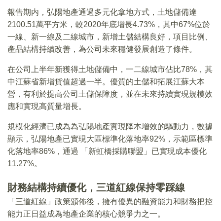
報告期内，弘陽地產通過多元化拿地方式，土地儲備達
2100.51萬平方米，較2020年底增長4.73%，其中67%位於
一線、新一線及二線城市，新增土儲結構良好，項目比例、
產品結構持續改善，為公司未來穩健發展創造了條件。
在公司上半年新獲得土地儲備中，一二線城市佔比78%，其
中江蘇省新增貨值超過一半。優質的土儲和拓展江蘇大本
營，有利於提高公司土儲保障度，並在未來持續實現規模效
應和實現高質量增長。
規模化經濟已成為為弘陽地產實現降本增效的驅動力，數據
顯示，弘陽地產已實現大區標準化落地率92%，示範區標準
化落地率86%，通過 「新虹橋採購聯盟」已實現成本優化
11.27%。
財務結構持續優化，三道紅線保持零踩線
「三道紅線」政策頒佈後，擁有優異的融資能力和財務把控
能力正日益成為地產企業的核心競爭力之一。