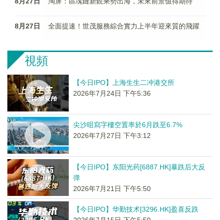
8月27日
淘屏：區塊鏈新銳乘勢出海，未來前景值得期待
8月27日
全面提速！世茂服務綜合實力上半年迎來質的飛躍
視頻
【今日IPO】上海生生二冲港交所
2026年7月24日 下午5:36
尖沙咀寫字樓空置率於6月跌至6.7%
2026年7月27日 下午3:12
【今日IPO】东阳光药[6887.HK]暴跌后大反
弹
2026年7月21日 下午5:50
【今日IPO】华勤技术[3296.HK]盈喜反跌
2026年7月15日 下午5:50