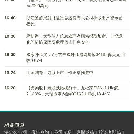
至2000萬元
16:46
浙江證監局對財通證券股份有限公司採取出具警示函
措施
16:36
網信辦：大型個人信息處理者應當採取加密、去標識
化等措施保障所處理個人信息安全
16:30
國家外匯局：7月末中國外匯儲備規模34188億美元 升
幅0.07%
16:24
山金國際：港股上市工作正常推進中
16:20
【異動股】港股跌幅榜前十，九福來(08611.HK)跌
21.43%，天瑞汽車内飾(06162.HK)跌18.44%
相關訊息
法定公告欄
|
廣告查詢
|
公司介紹
|
專欄邀稿
|
投資者關係
|