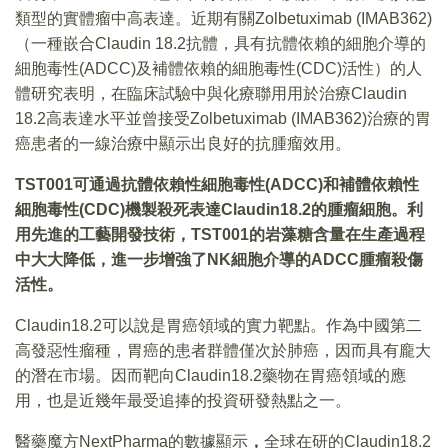
類型的實體瘤中高表達。近期有關Zolbetuximab (IMAB362)
（一種嵌合Claudin 18.2抗體，具有抗體依賴的細胞介導的
細胞毒性(ADCC)及補體依賴的細胞毒性(CDC)活性）的人
體研究表明，在臨床試驗中與化療聯用用於治療Claudin
18.2高表達水平並曾接受Zolbetuximab (IMAB362)治療的胃
癌患者的一線治療中顯示出良好的抗腫瘤效用。
TST001
可通過抗體依賴性細胞毒性
(ADCC)
和補體依賴性
細胞毒性
(CDC)機製殺死表達
Claudin18.2
的腫瘤細胞
。
利
用先進的工藝開發技術
，TST001
的岩藻糖含量在生產過程
中大大降低
，
進一步增強了
NK
細胞介導的
ADCC
腫瘤殺傷
活性
。
Claudin18.2可以說是胃癌領域的實力靶點。作為中國第二
高發惡性瘤種，胃癌的患者群體僅次於肺癌，因而具有龐大
的潛在市場。因而靶向Claudin18.2藥物在胃癌領域的應
用，也是近幾年最受追捧的投資研發熱點之一。
醫藥魔方NextPharma的數據顯示
，
全球在研的Claudin18.2