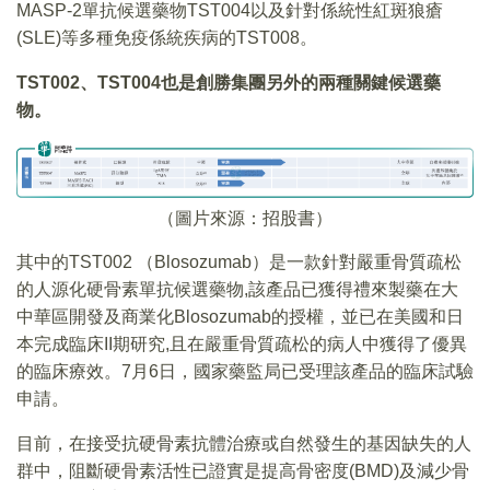
MASP-2單抗候選藥物TST004以及針對係統性紅斑狼瘡
(SLE)等多種免疫係統疾病的TST008。
TST002、TST004
也是創勝集團另外的兩種關鍵候選藥
物
。
（圖片來源：招股書）
其中的TST002 （Blosozumab）是一款針對嚴重骨質疏松
的人源化硬骨素單抗候選藥物,該產品已獲得禮來製藥在大
中華區開發及商業化Blosozumab的授權，並已在美國和日
本完成臨床II期研究,且在嚴重骨質疏松的病人中獲得了優異
的臨床療效。7月6日，國家藥監局已受理該產品的臨床試驗
申請。
目前，在接受抗硬骨素抗體治療或自然發生的基因缺失的人
群中，阻斷硬骨素活性已證實是提高骨密度(BMD)及減少骨