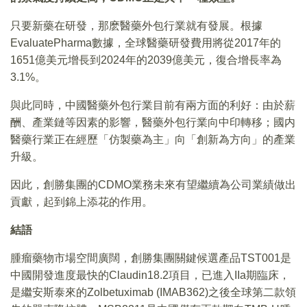
只要新藥在研發，那麽醫藥外包行業就有發展。根據
EvaluatePharma數據，全球醫藥研發費用將從2017年的
1651億美元增長到2024年的2039億美元，復合增長率為
3.1%。
與此同時，中國醫藥外包行業目前有兩方面的利好：由於薪
酬、產業鏈等因素的影響，醫藥外包行業向中印轉移；國内
醫藥行業正在經歷「仿製藥為主」向「創新為方向」的產業
升級。
因此，創勝集團的CDMO業務未來有望繼續為公司業績做出
貢獻，起到錦上添花的作用。
結語
腫瘤藥物市場空間廣闊，創勝集團關鍵候選產品TST001是
中國開發進度最快的Claudin18.2項目，已進入IIa期臨床，
是繼安斯泰來的Zolbetuximab (IMAB362)之後全球第二款領