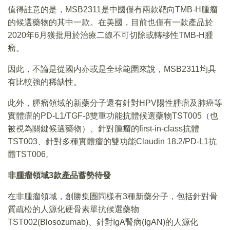
值得註意的是，MSB2311是中國僅有兩款靶向TMB-H腫瘤
的候選藥物的其中一款。在美國，目前也僅有一款產品於
2020年6月獲批用於治療二線不可切除或轉移性TMB-H腫
瘤。
因此，不論是從國内亦或是全球範圍來說，MSB2311均具
有比較強的稀缺性。
此外，腫瘤領域的新藥分子還有針對HPV陽性腫瘤及肺癌等
實體瘤的PD-L1/TGF-β雙重功能抗體候選藥物TST005（也
被視為關鍵候選藥物）、針對腫瘤的first-in-class抗體
TST003、針對多種實體瘤的雙功能Claudin 18.2/PD-L1抗
體TST006。
非腫瘤領域
3
款產品蓄勢待發
在非腫瘤領域，創勝集團同樣有3種新藥分子，包括針對骨
質疏松的人源化硬骨素單抗候選藥物
TST002(Blosozumab)、針對IgA腎病(IgAN)的人源化