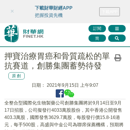
財華智庫網
FINTV
FINMETA
財華證券
媒體矩陣
下載財華財經APP
×
下載APP
智庫沙龍
聯絡我們
把握投資先機
訂閱
简
押寶治療胃癌和骨質疏松的單
抗賽道，創勝集團蓄勢待發
原創
日期：
2021年9月15日 上午9:07
全整合型國際化生物製藥公司創勝集團將於9月14日至9月
17日招股，公司擬發行4033萬股股份，其中香港公開發售
403.3萬股，國際發售3629.7萬股，每股發行價15.8-16港
元，每手500股，高盛與中金公司為聯席保薦機構，預期將