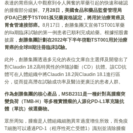
表達的胃癌病人中觀察到令人興奮的單藥引起的快速和確認
的腫瘤部分緩解。
7
月
28
日
，
美國食品和藥品監督管理局
(FDA)
已授予
TST001
孤兒藥資格認定
，
將用於治療胃癌及
胃食管連接部癌
。
8月17日，創勝集團又宣佈TST001單藥
的IIa期臨床試驗的第一例患者已順利完成給藥。根據招股書
披露，
創勝集團計劃在
2022
年下半年啓動
TST001
用於治療
胃癌的全球
III
期注冊臨床試驗
。
此外，創勝集團透過多元化的表位文庫自主選擇及開發出了
對Claudin 18.2高特異性的伴隨診斷（CD）抗體。該CD抗
體可在人體組織中將Claudin 18.2與Claudin 18.1進行區
分，從而提高潛在試驗成功率及醫治更廣泛的患者人群。
作為創勝集團的核心產品
，MSB2311
是一種針對高腫瘤突
變負荷
（TMB-H）
等多種實體瘤的人源化
PD-L1
單克隆抗
體
（
單抗
）
候選藥物
。
眾所周知，腫瘤是人體組織細胞異常過度增生所致，而免疫
T細胞可以通過PD-1（程序性死亡受體1）識别並清除腫瘤