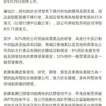
於9月29日掛牌上市。
據估計，經扣除於全球發售下應付的包銷費用及開支後，假
設超額配股權不獲行使，及假設發售價為每股發售股份15.9
港元（以發行價中位數計算），該公司將收取所得款項淨額
約5.71億港元。
其中，82%用於公司管線候選產品的研發、為進行中及計劃
中的臨床及臨床前試驗、籌備註冊備案以及其他與商業化公
司四款主打產品有關的步驟或活動撥資；8%用於為擴充管
線及開發技術的業務發展撥資；10%用作一般營運資金及一
般營運費用。
創勝集團是集發現、研究、開發、製造及業務拓展能力為一
體的臨床階段生物製藥公司，致力於在腫瘤、骨科和腎病等
領域創新藥的開發。
創勝集團已開發功能獨有的抗體發現平台，即免疫耐受突破
(IMTB)技術平台，使公司能夠生成針對難以在齧齒動物中生
成的非保守及保守蛋白質的抗體及透過使用傳統平台發現難