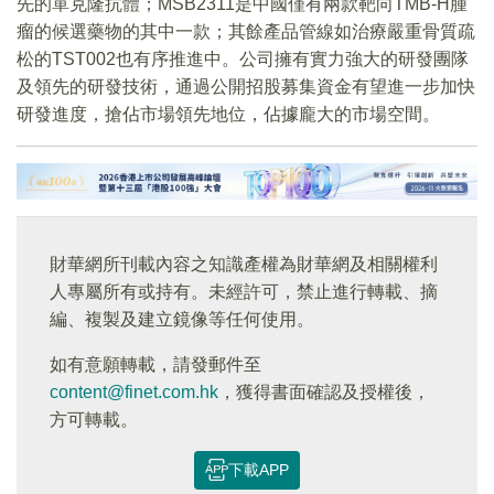
先的單克隆抗體；MSB2311是中國僅有兩款靶向TMB-H腫
瘤的候選藥物的其中一款；其餘產品管線如治療嚴重骨質疏
松的TST002也有序推進中。公司擁有實力強大的研發團隊
及領先的研發技術，通過公開招股募集資金有望進一步加快
研發進度，搶佔市場領先地位，佔據龐大的市場空間。
財華網所刊載內容之知識產權為財華網及相關權利
人專屬所有或持有。未經許可，禁止進行轉載、摘
編、複製及建立鏡像等任何使用。
如有意願轉載，請發郵件至
content@finet.com.hk
，獲得書面確認及授權後，
方可轉載。
下載APP