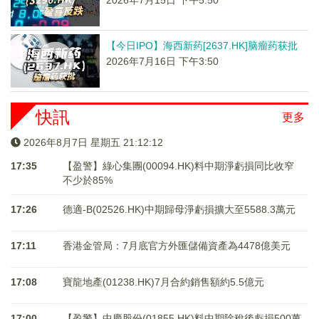
【今日IPO】海西新药[2637.HK]脑瘤药获批
2026年7月16日 下午3:50
快訊
更多
2026年8月7日 星期五 21:12:13
17:35
【盈警】綠心集團(00094.HK)料中期淨虧損同比收窄
不少於85%
17:26
德適-B(02526.HK)中期歸母淨虧損擴大至5588.3萬元
17:11
香港金管局：7月底官方外匯儲備資產為4478億美元
17:08
寶龍地產(01238.HK)7月合約銷售額約5.5億元
17:00
【盈警】中慶股份(01855.HK)料中期除稅後虧損500萬