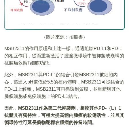
（圖片來源：招股書）
MSB2311的作用原理和上述一樣，通過阻斷PD-L1和PD-1
的相互作用，從而重新激活了腫瘤微環境中被抑製或衰竭的
抗腫瘤效應T細胞功能。
此外，MSB2311與PD-L1的結合引發MSB2311被細胞内
吞，當進入pH值低於5.5的核内體時，MSB2311可從結合的
PD-L1上解離，MSB2311可再循環到質膜，並重新與其他
腫瘤細胞或免疫細胞上的PD-L1結合。
因此，
MSB2311作為第二代抑製劑，
相較其他
PD-（L）1
抗體具有獨特性
，
可極大提高體内腫瘤的殺傷活性
，
並且其
循環特性可延長藥物靶標在腫瘤的停留時間
。