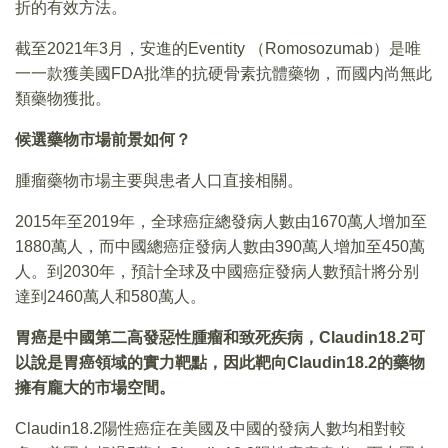
折的有效方法。
截至2021年3月，安進的Eventity （Romosozumab）是唯
一一款獲美國FDA批準的抗硬骨素抗體藥物，而國内尚無此
類藥物獲批。
候選藥物市場前景如何
？
腫瘤藥物市場主要與患者人口直接相關。
2015年至2019年，全球癌症總發病人數由1670萬人增加至
1880萬人，而中國總癌症發病人數由390萬人增加至450萬
人。到2030年，預計全球及中國癌症發病人數預計將分别
達到2460萬人和580萬人。
胃癌是
中國第二高發惡性腫瘤和致死疾病
，Claudin18.2
可
以說是胃癌領域的實力靶點
，
因此靶向
Claudin18.2
的藥物
擁有龐大的市場空間
。
Claudin18.2陽性癌症在美國及中國的發病人數均相對較