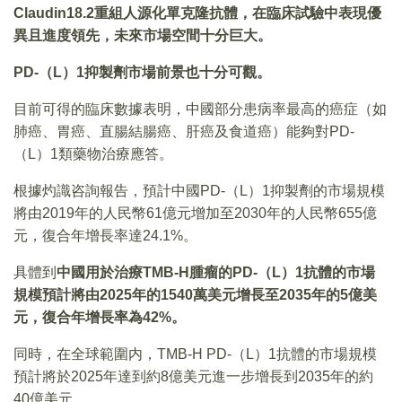
Claudin18.2
重組人源化單克隆抗體
，
在臨床試驗中表現優
異且進度領先
，
未來市場空間十分巨大
。
PD-（L）1抑製劑市場前景也十分可觀。
目前可得的臨床數據表明，中國部分患病率最高的癌症（如
肺癌、胃癌、直腸結腸癌、肝癌及食道癌）能夠對PD-
（L）1類藥物治療應答。
根據灼識咨詢報告，預計中國PD-（L）1抑製劑的市場規模
將由2019年的人民幣61億元增加至2030年的人民幣655億
元，復合年增長率達24.1%。
具體到
中國用於治療
TMB-H
腫瘤的
PD-（L）1
抗體的市場
規模預計將由
2025
年的
1540
萬美元增長至
2035
年的
5
億美
元
，
復合年增長率為
42%。
同時，在全球範圍内，TMB-H PD-（L）1抗體的市場規模
預計將於2025年達到約8億美元進一步增長到2035年的約
40億美元。