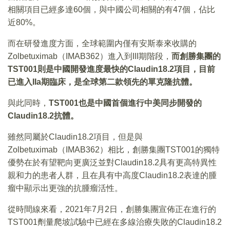
相關項目已經多達60個，與中國公司相關的有47個，佔比
近80%。
而在研發進度方面，全球範圍内僅有安斯泰來收購的
Zolbetuximab（IMAB362）進入到III期階段，
而創勝集團的
TST001
則是中國開發進度最快的
Claudin18.2
項目
，
目前
已進入
IIa
期臨床
，
是全球第二款領先的單克隆抗體
。
與此同時，
TST001
也是中國首個進行中美同步開發的
Claudin18.2
抗體
。
雖然同屬於Claudin18.2項目，但是與
Zolbetuximab（IMAB362）相比，創勝集團TST001的獨特
優勢在於有望靶向更廣泛並對Claudin18.2具有更高特異性
親和力的患者人群，且在具有中高度Claudin18.2表達的腫
瘤中顯示出更強的抗腫瘤活性。
從時間線來看，2021年7月2日，創勝集團宣佈正在進行的
TST001劑量爬坡試驗中已經在多線治療失敗的Claudin18.2