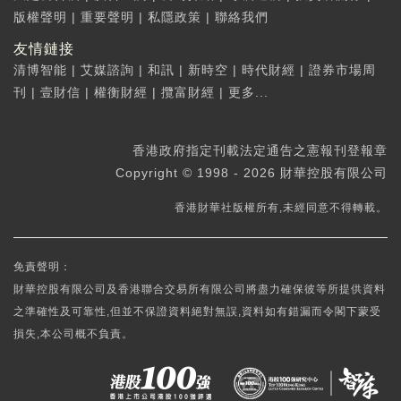
版權聲明
|
重要聲明
|
私隱政策
|
聯絡我們
友情鏈接
清博智能
|
艾媒諮詢
|
和訊
|
新時空
|
時代財經
|
證券市場周
刊
|
壹財信
|
權衡財經
|
攬富財經
|
更多...
香港政府指定刊載法定通告之憲報刊登報章
Copyright © 1998 - 2026 財華控股有限公司
香港財華社版權所有,未經同意不得轉載。
免責聲明：
財華控股有限公司及香港聯合交易所有限公司將盡力確保彼等所提供資料
之準確性及可靠性,但並不保證資料絕對無誤,資料如有錯漏而令閣下蒙受
損失,本公司概不負責。