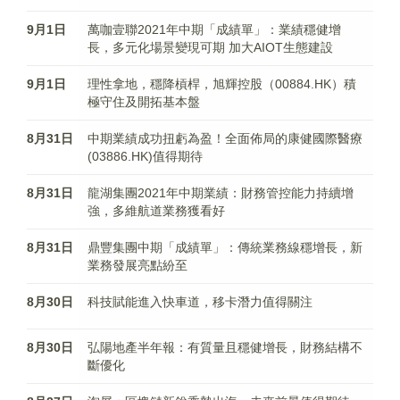
9月1日
萬咖壹聯2021年中期「成績單」：業績穩健增
長，多元化場景變現可期 加大AIOT生態建設
9月1日
理性拿地，穩降槓桿，旭輝控股（00884.HK）積
極守住及開拓基本盤
8月31日
中期業績成功扭虧為盈！全面佈局的康健國際醫療
(03886.HK)值得期待
8月31日
龍湖集團2021年中期業績：財務管控能力持續增
強，多維航道業務獲看好
8月31日
鼎豐集團中期「成績單」：傳統業務線穩增長，新
業務發展亮點紛至
8月30日
科技賦能進入快車道，移卡潛力值得關注
8月30日
弘陽地產半年報：有質量且穩健增長，財務結構不
斷優化