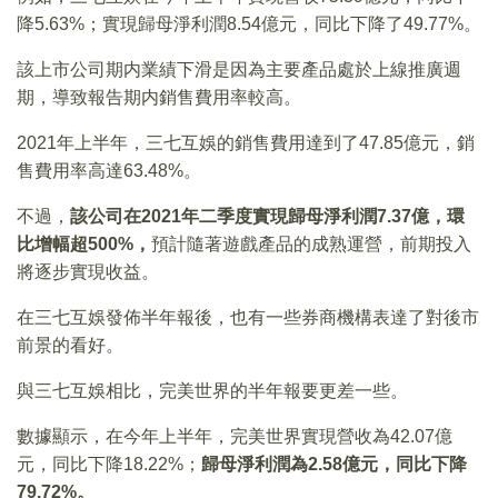
降5.63%；實現歸母淨利潤8.54億元，同比下降了49.77%。
該上市公司期内業績下滑是因為主要產品處於上線推廣週
期，導致報告期内銷售費用率較高。
2021年上半年，三七互娛的銷售費用達到了47.85億元，銷
售費用率高達63.48%。
不過，
該公司在
2021
年二季度實現歸母淨利潤7.37
億，環
比增幅超500%
，
預計隨著遊戲產品的成熟運營，前期投入
將逐步實現收益。
在三七互娛發佈半年報後，也有一些券商機構表達了對後市
前景的看好。
與三七互娛相比，完美世界的半年報要更差一些。
數據顯示，在今年上半年，完美世界實現營收為42.07億
元，同比下降18.22%；
歸母淨利潤為
2.58
億元，同比下降
79.72%
。