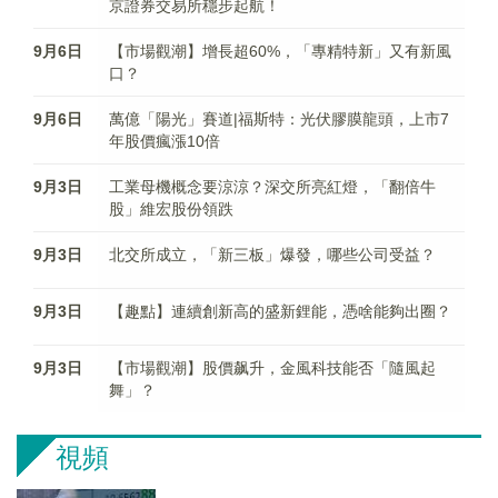
京證券交易所穩步起航！
9月6日
【市場觀潮】增長超60%，「專精特新」又有新風
口？
9月6日
萬億「陽光」賽道|福斯特：光伏膠膜龍頭，上市7
年股價瘋漲10倍
9月3日
工業母機概念要涼涼？深交所亮紅燈，「翻倍牛
股」維宏股份領跌
9月3日
北交所成立，「新三板」爆發，哪些公司受益？
9月3日
【趣點】連續創新高的盛新鋰能，憑啥能夠出圈？
9月3日
【市場觀潮】股價飙升，金風科技能否「隨風起
舞」？
視頻