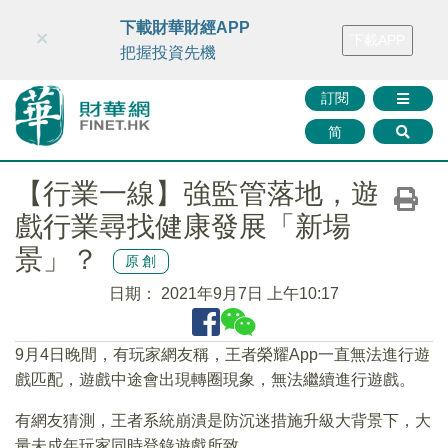
財華智庫網
FINTV
FINMETA
財華證券
媒體矩陣
下載財華財經APP
×
下載APP
智庫沙龍
聯絡我們
把握投資先機
訂閱
简
【行業一線】強監管落地，遊
戲行業尋找健康發展「新場
景」？
原創
日期：
2021年9月7日 上午10:17
9月4日晚間，有玩家網友稱，王者榮耀App一直無法進行遊
戲匹配，遊戲中途會出現轉圈現象，無法繼續進行遊戲。
有網友猜測，王者系統崩潰是防沉迷措施升級大背景下，大
量未成年玩家同時登錄遊戲所致。