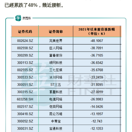
已經累跌了
48%
，幾近腰斬。