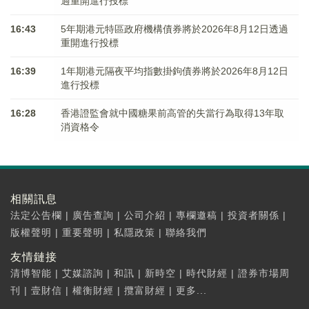
過重開進行投標
16:43
5年期港元特區政府機構債券將於2026年8月12日透過
重開進行投標
16:39
1年期港元隔夜平均指數掛鉤債券將於2026年8月12日
進行投標
16:28
香港證監會就中國糖果前高管的失當行為取得13年取
消資格令
相關訊息
法定公告欄
|
廣告查詢
|
公司介紹
|
專欄邀稿
|
投資者關係
|
版權聲明
|
重要聲明
|
私隱政策
|
聯絡我們
友情鏈接
清博智能
|
艾媒諮詢
|
和訊
|
新時空
|
時代財經
|
證券市場周
刊
|
壹財信
|
權衡財經
|
攬富財經
|
更多...