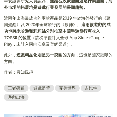
華安證券研究人員認為，
無論從政策層面還是行業層面，海
外市場的拓展均是遊戲行業發展的長期趨勢。
近兩年出海最成功的兩款產品是2019 年於海外發行的《萬
國覺醒》及 2020年全球發行的《原神》。
這兩款遊戲的成
功也將米哈遊和莉莉絲分别推至中國手遊發行商收入
TOP30
的位置
（該榜單僅計入全球 App Store+Google
Play，未計入國内安卓及官網渠道）。
此外，
遊戲精品化則是另一突圍的方向，
這也是國家鼓勵的
方向。
作者：雲知風起
王者榮耀
遊戲監管
完美世界
吉比特
遊戲出海