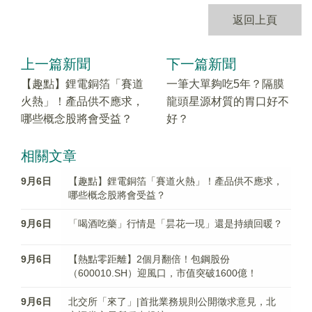
返回上頁
上一篇新聞
下一篇新聞
【趣點】鋰電銅箔「賽道
一筆大單夠吃5年？隔膜
火熱」！產品供不應求，
龍頭星源材質的胃口好不
哪些概念股將會受益？
好？
相關文章
9月6日
【趣點】鋰電銅箔「賽道火熱」！產品供不應求，
哪些概念股將會受益？
9月6日
「喝酒吃藥」行情是「昙花一現」還是持續回暖？
9月6日
【熱點零距離】2個月翻倍！包鋼股份
（600010.SH）迎風口，市值突破1600億！
9月6日
北交所「來了」|首批業務規則公開徵求意見，北