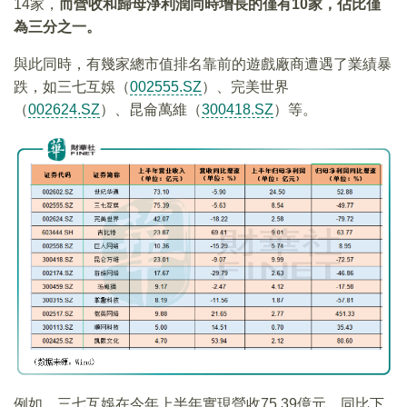
14家，
而營收和歸母淨利潤同時增長的僅有
10
家，佔比僅
為三分之一。
與此同時，有幾家總市值排名靠前的遊戲廠商遭遇了業績暴
跌，如三七互娛（
002555.SZ
）、完美世界
（
002624.SZ
）、昆侖萬維（
300418.SZ
）等。
例如，三七互娛在今年上半年實現營收75.39億元，同比下