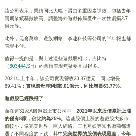
該公司表示，業績同比大幅下滑由多重因素導致，包括去年
同期業績基數較高、調整海外遊戲佈局產生一次性虧損2.7
億元等。
此外，昆侖萬維、遊族網絡、掌趣科技等公司的半年報也都
表現不佳。
值得一提的是，與上述這些遊戲股相比，吉比特
（
603444.SH
）的業績表現無疑要亮眼得多。
2021年上半年，該公司實現營收23.87億元，同比增長
69.41%；
實現歸母淨利潤
9.01
億元，同比增長63.77%
。
遊戲股已經跌殘了
而在這31家A股遊戲上市公司中，
2021
年以來股價累計上漲
的僅有8
家，佔比約為25%
。
這些股價上漲的遊戲股大多市
值較小，像完美世界、巨人網絡、三七互娛等知名廠商都遭
遇了不同程度的下跌，其中
完美世界的股價表現最差，今年