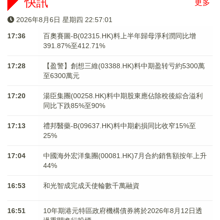
快訊
更多
2026年8月6日 星期四 22:57:01
17:36
百奧賽圖-B(02315.HK)料上半年歸母淨利潤同比增
391.87%至412.71%
17:28
【盈警】創想三維(03388.HK)料中期盈转亏約5300萬
至6300萬元
17:20
湯臣集團(00258.HK)料中期股東應佔除稅後綜合溢利
同比下跌85%至90%
17:13
禮邦醫藥-B(09637.HK)料中期虧損同比收窄15%至
25%
17:04
中國海外宏洋集團(00081.HK)7月合約銷售額按年上升
44%
16:53
和光智成完成天使輪數千萬融資
16:51
10年期港元特區政府機構債券將於2026年8月12日透