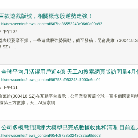
超百款遊戲版號，相關概念股逆勢走強！
net.hk/newscenter/news_content/667ba86553243c06d0d09a93
日 下午1:32
盤表現萎靡不振，一些遊戲股強勢異動，截至發稿，昆侖萬維（300418.SZ）漲
.SZ）...
全球平均月活躍用戶近4億 天工AI搜索網頁版訪問量4月份
net.hk/newscenter/news_content/66753af953243c7003e6dc0f
日 下午4:31
昆侖萬維(300418.SZ)在互動平台表示，公司業務覆蓋全球一百多個國
第三方數據，天工AI搜索網...
：公司多模態預訓練大模型已完成數據收集和清理 目前進
net.hk/newscenter/news_content/654c872853243c32aa6fddd3