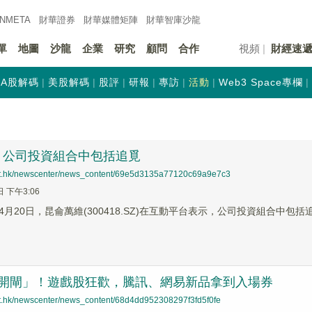
INMETA
財華證券
財華
媒體矩陣
財華
智庫沙龍
單
地圖
沙龍
企業
研究
顧問
合作
視頻
財經速
A股解碼
美股解碼
股評
研報
專訪
活動
Web3 Space專欄
：公司投資組合中包括追覓
net.hk/newscenter/news_content/69e5d3135a77120c69a9e7c3
日 下午3:06
月20日，昆侖萬維(300418.SZ)在互動平台表示，公司投資組合中包括
「開閘」！遊戲股狂歡，騰訊、網易新品拿到入場券
net.hk/newscenter/news_content/68d4dd952308297f3fd5f0fe