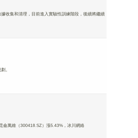
完成數據收集和清理，目前進入實驗性訓練階段，後續將繼續
規劃。
侖萬維（300418.SZ）漲5.43%，冰川網絡