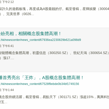
日 下午2:12
寂許久的遊戲板塊，再度成為A股最靓的仔。截至發稿，星輝娛樂（300043.
Z）、完美世界（0026...
紛紛亮相，相關概念股集體高潮！
net.hk/newscenter/news_content/67936ea2230829b621a098d9
日 下午6:41
I智能體概念集體高潮，初靈信息（300250.SZ）、世紀天鴻（300654.SZ
）漲17....
I直播首秀亮出「王炸」，A股概念股集體高潮！
net.hk/newscenter/news_content/67528f9ebde0b34bf1749156
日 下午1:44
I概念股持續活躍，截至發稿，易點天下（301171.SZ）漲超15%，萬興科技（3
互...