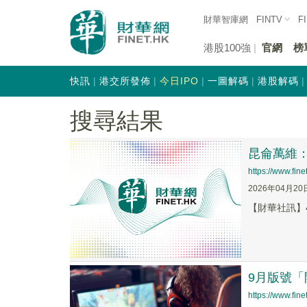
財華智庫網
FINTV
F
港股100強
官網
榜
快訊
港交所發佈
今日IPO
一圖解碼
港股解碼
搜尋結果
昆侖萬維
https://www.fi
2026年04月20
【財華社訊】4
9月版號
https://www.fi