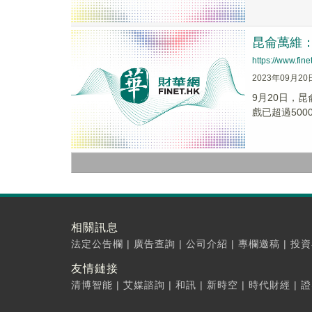
昆侖萬維：
https://www.fi
2023年09月20
9月20日，昆
戲已超過5000 
相關訊息
法定公告欄
|
廣告查詢
|
公司介紹
|
專欄邀稿
|
投資
友情鏈接
清博智能
|
艾媒諮詢
|
和訊
|
新時空
|
時代財經
|
證