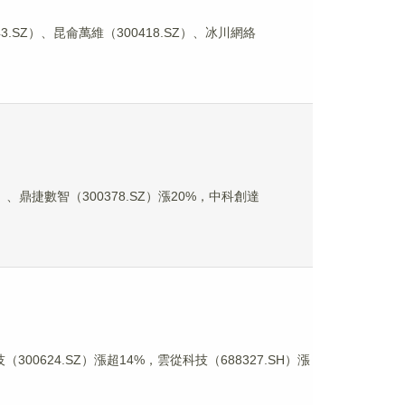
SZ）、昆侖萬維（300418.SZ）、冰川網絡
）、鼎捷數智（300378.SZ）漲20%，中科創達
00624.SZ）漲超14%，雲從科技（688327.SH）漲