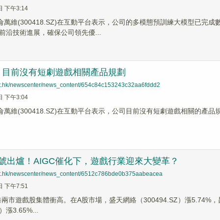
日 下午3:14
昆侖萬維(300418.SZ)在互動平台表示，公司的多模態預訓練大模型已
前沿技術進展，確保公司領先優...
：目前沒有短劇遊戲相關產品規劃
net.hk/newscenter/news_content/654c84c153243c32aa6fddd2
日 下午3:04
侖萬維(300418.SZ)在互動平台表示，公司目前沒有短劇遊戲相關的產品
號出爐！AIGC催化下，遊戲行業迎來大變革？
net.hk/newscenter/news_content/6512c786bde0b375aabeacea
日 下午7:51
港兩市遊戲股集體衝高。在A股市場，盛天網絡（300494.SZ）漲5.74%，昆
）漲3.65%...