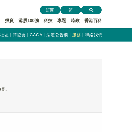
訂閱
简
遞
投資
港股100強
科技
專題
時政
香港百科
社區
商協會
CAGA
法定公告欄
服務
聯絡我們
追覓。