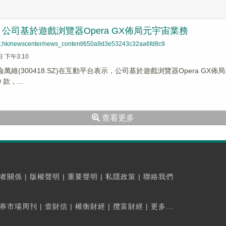
公司基於遊戲浏覽器Opera GX佈局元宇宙業務
net.hk/newscenter/news_content/650a9d3e53243c32aa6fd8c9
日 下午3:10
侖萬維(300418.SZ)在互動平台表示，公司基於遊戲浏覽器Opera GX佈
款，...
查看更多
者關係
|
版權聲明
|
重要聲明
|
私隱政策
|
聯絡我們
券市場周刊
|
壹財信
|
權衡財經
|
攬富財經
|
更多...