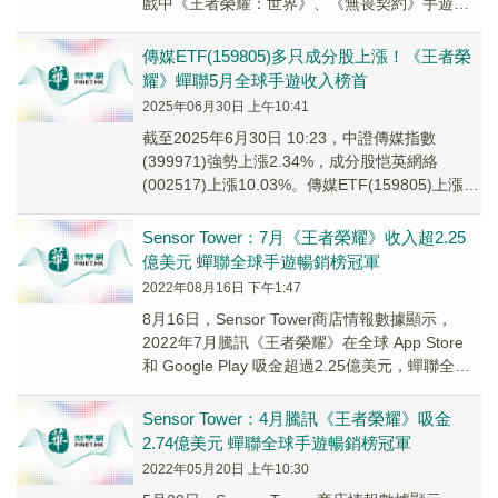
戲中《王者榮耀：世界》、《無畏契約》手遊、
《異人之下》等有望年内上綫。
傳媒ETF(159805)多只成分股上漲！《王者榮
耀》蟬聯5月全球手遊收入榜首
2025年06月30日 上午10:41
截至2025年6月30日 10:23，中證傳媒指數
(399971)強勢上漲2.34%，成分股恺英網絡
(002517)上漲10.03%。傳媒ETF(159805)上漲
2.48%，最新價報1.2元。
Sensor Tower：7月《王者榮耀》收入超2.25
億美元 蟬聯全球手遊暢銷榜冠軍
2022年08月16日 下午1:47
8月16日，Sensor Tower商店情報數據顯示，
2022年7月騰訊《王者榮耀》在全球 App Store
和 Google Play 吸金超過2.25億美元，蟬聯全球
手遊暢...
Sensor Tower：4月騰訊《王者榮耀》吸金
2.74億美元 蟬聯全球手遊暢銷榜冠軍
2022年05月20日 上午10:30