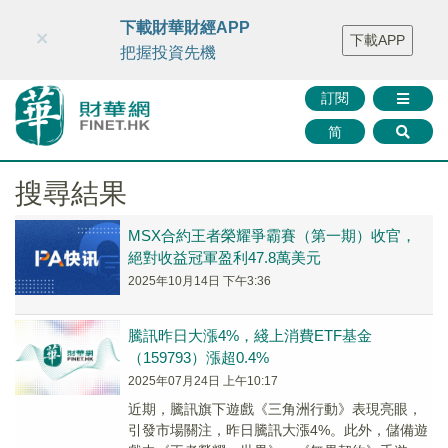
財華智庫網
FINTV
FINMETA
財華證券
媒體矩陣
下載財華財經APP
×
下載APP
智庫沙龍
聯絡我們
把握投資先機
訂閱
简
搜尋結果
MSX合約王者榮耀爭霸賽（第一期）收官，
絕對收益冠軍盈利47.8萬美元
2025年10月14日 下午3:36
騰訊昨日大漲4%，綫上消費ETF基金
（159793）漲超0.4%
2025年07月24日 上午10:17
近期，騰訊旗下遊戲《三角洲行動》表現亮眼，
引發市場關注，昨日騰訊大漲4%。此外，儲備遊