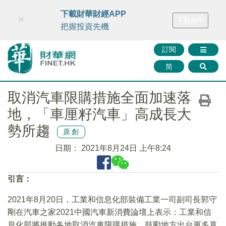
財華智庫網
FINTV
FINMETA
財華證券
媒體矩陣
下載財華財經APP
×
下載APP
智庫沙龍
聯絡我們
把握投資先機
訂閱
简
取消汽車限購措施全面加速落
地，「車厘籽汽車」高成長大
勢所趨
原創
日期：
2021年8月24日 上午8:24
引言：
2021年8月20日，工業和信息化部裝備工業一司副司長郭守
剛在汽車之家2021中國汽車新消費論壇上表示：工業和信
息化部將推動各地取消汽車限購措施，鼓勵地方出台更多真