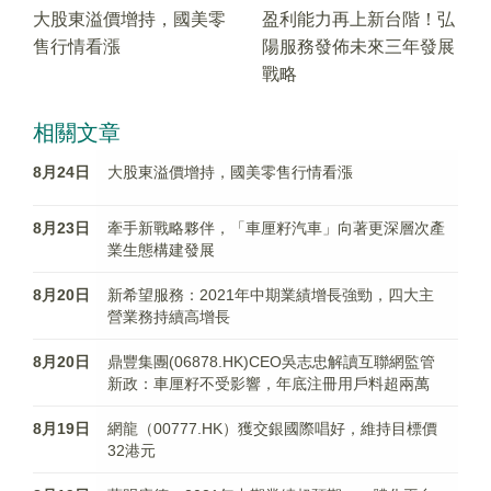
大股東溢價增持，國美零
盈利能力再上新台階！弘
售行情看漲
陽服務發佈未來三年發展
戰略
相關文章
8月24日
大股東溢價增持，國美零售行情看漲
8月23日
牽手新戰略夥伴，「車厘籽汽車」向著更深層次產
業生態構建發展
8月20日
新希望服務：2021年中期業績增長強勁，四大主
營業務持續高增長
8月20日
鼎豐集團(06878.HK)CEO吳志忠解讀互聯網監管
新政：車厘籽不受影響，年底注冊用戶料超兩萬
8月19日
網龍（00777.HK）獲交銀國際唱好，維持目標價
32港元