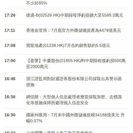
不少於85%
17:26
德適-B(02526.HK)中期歸母淨虧損擴大至5588.3萬元
17:11
香港金管局：7月底官方外匯儲備資產為4478億美元
17:08
寶龍地產(01238.HK)7月合約銷售額約5.5億元
17:00
【盈警】中慶股份(01855.HK)料中期除稅後虧損500萬
至2000萬元
16:46
浙江證監局對財通證券股份有限公司採取出具警示函
措施
16:36
網信辦：大型個人信息處理者應當採取加密、去標識
化等措施保障所處理個人信息安全
16:30
國家外匯局：7月末中國外匯儲備規模34188億美元 升
幅0.07%