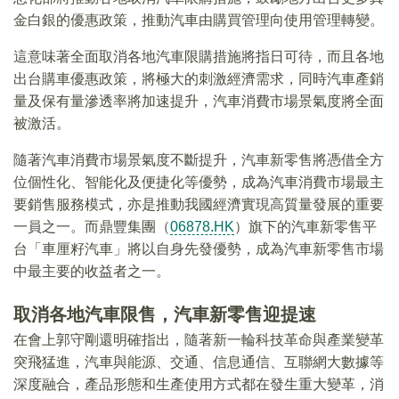
金白銀的優惠政策，推動汽車由購買管理向使用管理轉變。
這意味著全面取消各地汽車限購措施將指日可待，而且各地
出台購車優惠政策，將極大的刺激經濟需求，同時汽車產銷
量及保有量滲透率將加速提升，汽車消費市場景氣度將全面
被激活。
隨著汽車消費市場景氣度不斷提升，汽車新零售將憑借全方
位個性化、智能化及便捷化等優勢，成為汽車消費市場最主
要銷售服務模式，亦是推動我國經濟實現高質量發展的重要
一員之一。而鼎豐集團（
06878.HK
）旗下的汽車新零售平
台「車厘籽汽車」將以自身先發優勢，成為汽車新零售市場
中最主要的收益者之一。
取消各地汽車限售，汽車新零售迎提速
在會上郭守剛還明確指出，隨著新一輪科技革命與產業變革
突飛猛進，汽車與能源、交通、信息通信、互聯網大數據等
深度融合，產品形態和生產使用方式都在發生重大變革，消