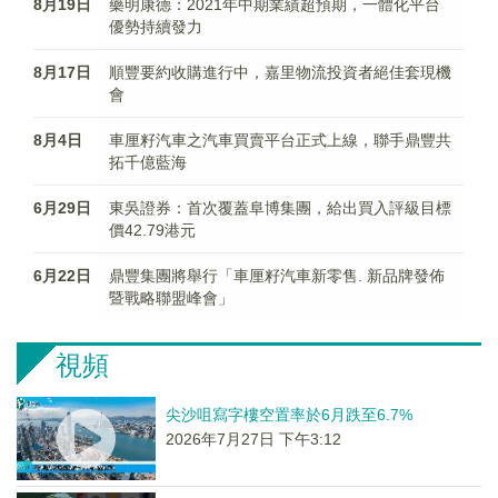
8月19日
藥明康德：2021年中期業績超預期，一體化平台
優勢持續發力
8月17日
順豐要約收購進行中，嘉里物流投資者絕佳套現機
會
8月4日
車厘籽汽車之汽車買賣平台正式上線，聯手鼎豐共
拓千億藍海
6月29日
東吳證券：首次覆蓋阜博集團，給出買入評級目標
價42.79港元
6月22日
鼎豐集團將舉行「車厘籽汽車新零售. 新品牌發佈
暨戰略聯盟峰會」
視頻
尖沙咀寫字樓空置率於6月跌至6.7%
2026年7月27日 下午3:12