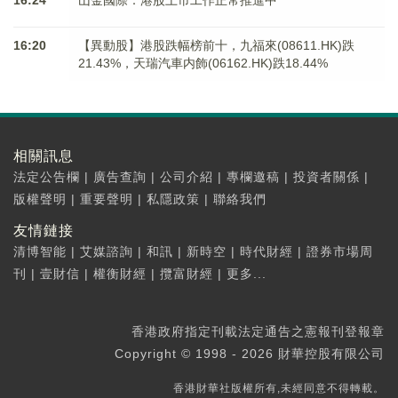
16:24
山金國際：港股上市工作正常推進中
16:20
【異動股】港股跌幅榜前十，九福來(08611.HK)跌
21.43%，天瑞汽車内飾(06162.HK)跌18.44%
相關訊息
法定公告欄
|
廣告查詢
|
公司介紹
|
專欄邀稿
|
投資者關係
|
版權聲明
|
重要聲明
|
私隱政策
|
聯絡我們
友情鏈接
清博智能
|
艾媒諮詢
|
和訊
|
新時空
|
時代財經
|
證券市場周
刊
|
壹財信
|
權衡財經
|
攬富財經
|
更多...
香港政府指定刊載法定通告之憲報刊登報章
Copyright © 1998 - 2026 財華控股有限公司
香港財華社版權所有,未經同意不得轉載。