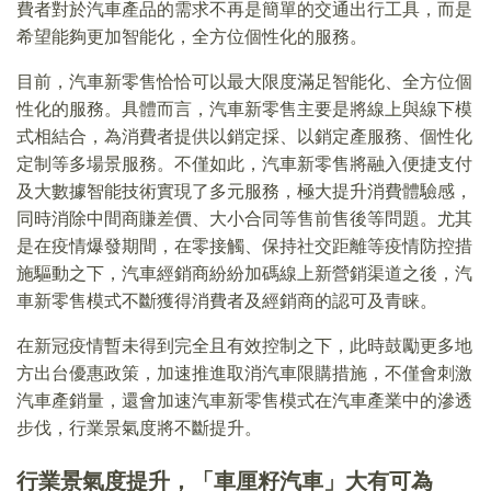
費者對於汽車產品的需求不再是簡單的交通出行工具，而是
希望能夠更加智能化，全方位個性化的服務。
目前，汽車新零售恰恰可以最大限度滿足智能化、全方位個
性化的服務。具體而言，汽車新零售主要是將線上與線下模
式相結合，為消費者提供以銷定採、以銷定產服務、個性化
定制等多場景服務。不僅如此，汽車新零售將融入便捷支付
及大數據智能技術實現了多元服務，極大提升消費體驗感，
同時消除中間商賺差價、大小合同等售前售後等問題。尤其
是在疫情爆發期間，在零接觸、保持社交距離等疫情防控措
施驅動之下，汽車經銷商紛紛加碼線上新營銷渠道之後，汽
車新零售模式不斷獲得消費者及經銷商的認可及青睐。
在新冠疫情暫未得到完全且有效控制之下，此時鼓勵更多地
方出台優惠政策，加速推進取消汽車限購措施，不僅會刺激
汽車產銷量，還會加速汽車新零售模式在汽車產業中的滲透
步伐，行業景氣度將不斷提升。
行業景氣度提升，「車厘籽汽車」大有可為