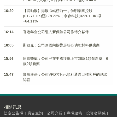
16:20
【異動股】港股漲幅榜前十，佳明集團控股
(01271.HK)漲+78.22%，拿森科技(02261.HK)漲
+64.11%
16:14
香港年金公司引入新保險公司作轉介夥伴
16:05
斯迪克：公司為國內摺疊屏核心功能材料供應商
15:56
恒瑞醫藥：公司已在中國獲批上市26款1類創新藥、6
款2類新藥
15:47
聚辰股份：公司VPD芯片已順利通過目標客戶的測試
認證
相關訊息
法定公告欄
|
廣告查詢
|
公司介紹
|
專欄邀稿
|
投資者關係
|