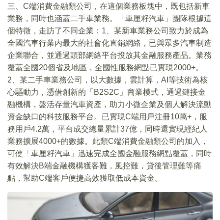
三、C端消費金融類公司，在這個業務板塊中，既包括新車
業務，同時也涵蓋二手車業務。「車厘籽汽車」團隊根據這
個特徵，走訪了不同企業：1、某新車業務公司致力於成為
全國汽車行業内最大的社會化直銷網絡，已與眾多汽車制造
企業聯合，並通過頭部網絡平台投放其金融服務產品。業務
覆蓋全國20個省及地區，全國性服務網點已實現2000+。
2、某二手車業務公司，以大數據，雲計算，AI等技術為核
心驅動力，憑借創新的「B2S2C」商業模式，通過鏈接金
融機構，盤活存量汽車資產，助力小微企業及個人解決流動
資金缺口的科技服務平台。已實現C端用戶注冊10萬+，服
務用戶4.2萬，平台成交總量累計37億，同時還實現經紀人
業務擴展4000+的數據。此類C端消費金融類公司的加入，
可使「車厘籽汽車」迅速完成全國金融服務網點覆蓋，同時
有效解決B端金融機構獲客難，風控難，貸後管理難等痛
點，幫助C端客戶便捷高效獲取低成本資金。