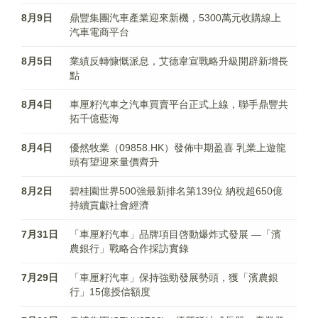
8月9日
鼎豐集團汽車產業迎來新機，5300萬元收購線上
汽車電商平台
8月5日
業績反轉慷慨派息，艾德韋宣戰略升級開辟新增長
點
8月4日
車厘籽汽車之汽車買賣平台正式上線，聯手鼎豐共
拓千億藍海
8月4日
優然牧業（09858.HK）發佈中期盈喜 乳業上遊龍
頭有望迎來量價齊升
8月2日
碧桂園世界500強最新排名第139位 納稅超650億
持續貢獻社會經濟
7月31日
「車厘籽汽車」品牌項目啓動爆炸式發展 —「濱
農銀行」戰略合作採訪實錄
7月29日
「車厘籽汽車」保持強勁發展勢頭，獲「濱農銀
行」15億授信額度