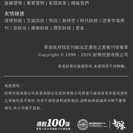
版權聲明
|
重要聲明
|
私隱政策
|
聯絡我們
友情鏈接
清博智能
|
艾媒諮詢
|
和訊
|
新時空
|
時代財經
|
證券市場周
刊
|
壹財信
|
權衡財經
|
攬富財經
|
更多...
香港政府指定刊載法定通告之憲報刊登報章
Copyright © 1998 - 2026 財華控股有限公司
香港財華社版權所有,未經同意不得轉載。
免責聲明：
財華控股有限公司及香港聯合交易所有限公司將盡力確保彼等所提供資料
之準確性及可靠性,但並不保證資料絕對無誤,資料如有錯漏而令閣下蒙受
損失,本公司概不負責。