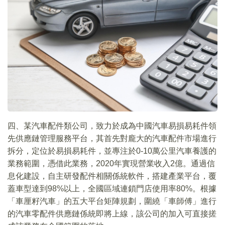
四、某汽車配件類公司，致力於成為中國汽車易損易耗件領
先供應鏈管理服務平台，其首先對龐大的汽車配件市場進行
拆分，定位於易損易耗件，並專注於0-10萬公里汽車養護的
業務範圍，憑借此業務，2020年實現營業收入2億。通過信
息化建設，自主研發配件相關係統軟件，搭建產業平台，覆
蓋車型達到98%以上，全國區域連鎖門店使用率80%。根據
「車厘籽汽車」的五大平台矩陣規劃，圍繞「車師傅」進行
的汽車零配件供應鏈係統即將上線，該公司的加入可直接搓