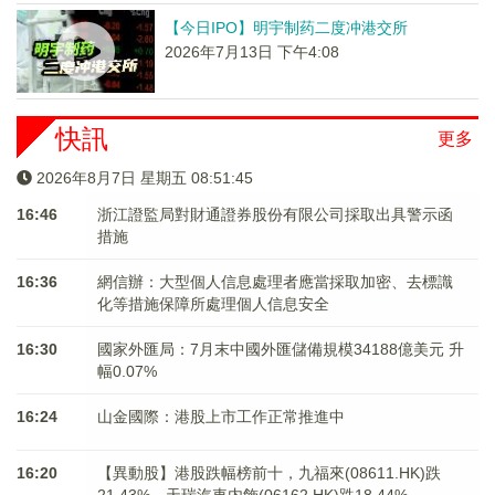
【今日IPO】明宇制药二度冲港交所
2026年7月13日 下午4:08
快訊
更多
2026年8月7日 星期五 08:51:45
16:46
浙江證監局對財通證券股份有限公司採取出具警示函
措施
16:36
網信辦：大型個人信息處理者應當採取加密、去標識
化等措施保障所處理個人信息安全
16:30
國家外匯局：7月末中國外匯儲備規模34188億美元 升
幅0.07%
16:24
山金國際：港股上市工作正常推進中
16:20
【異動股】港股跌幅榜前十，九福來(08611.HK)跌
21.43%，天瑞汽車内飾(06162.HK)跌18.44%