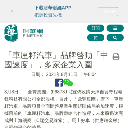
財華智庫網
FINTV
FINMETA
財華證券
媒體矩陣
下載財華財經APP
×
下載APP
智庫沙龍
聯絡我們
把握投資先機
訂閱
简
「車厘籽汽車」品牌啓動「中
國速度」，多家企業入圍
日期：
2021年8月11日 上午8:04
8月8日，「鼎豐集團」(06878.hk)宣佈收購天津自貿乾程泰
鋒科技有限公司全部股權，自此，「鼎豐集團」旗下「車厘
籽汽車」品牌項目全面開啓產業生態矩陣佈局的加速度，根
據目前的「車厘籽汽車」品牌戰略合作進程，未來將迅速完
成對上海網商（C端交易線索）、馬上好車（供應鏈金融）
這兩個平台的佈局。