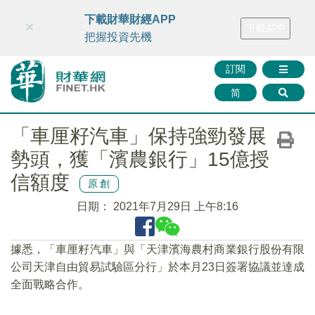
財華智庫網
FINTV
FINMETA
財華證券
媒體矩陣
下載財華財經APP
×
下載APP
智庫沙龍
聯絡我們
把握投資先機
訂閱
简
「車厘籽汽車」保持強勁發展
勢頭，獲「濱農銀行」15億授
信額度
原創
日期：
2021年7月29日 上午8:16
據悉，「車厘籽汽車」與「天津濱海農村商業銀行股份有限
公司天津自由貿易試驗區分行」於本月23日簽署協議並達成
全面戰略合作。