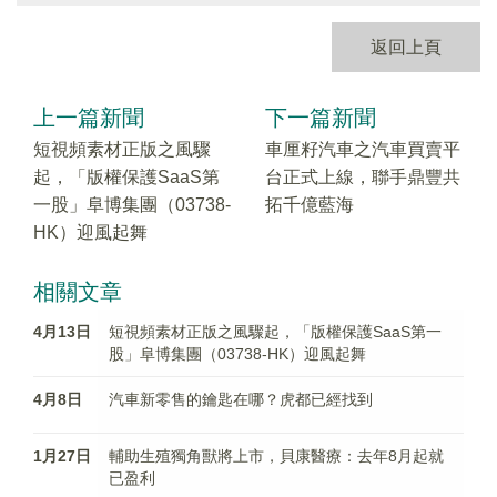
返回上頁
上一篇新聞
下一篇新聞
短視頻素材正版之風驟
車厘籽汽車之汽車買賣平
起，「版權保護SaaS第
台正式上線，聯手鼎豐共
一股」阜博集團（03738-
拓千億藍海
HK）迎風起舞
相關文章
4月13日
短視頻素材正版之風驟起，「版權保護SaaS第一
股」阜博集團（03738-HK）迎風起舞
4月8日
汽車新零售的鑰匙在哪？虎都已經找到
1月27日
輔助生殖獨角獸將上市，貝康醫療：去年8月起就
已盈利