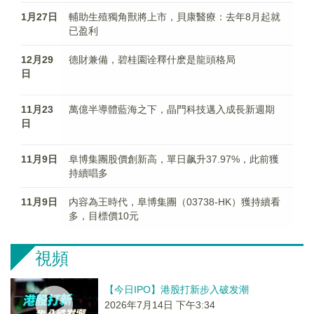
1月27日
輔助生殖獨角獸將上市，貝康醫療：去年8月起就
已盈利
12月29
德財兼備，碧桂園诠釋什麽是龍頭格局
日
11月23
萬億半導體藍海之下，晶門科技邁入成長新週期
日
11月9日
阜博集團股價創新高，單日飙升37.97%，此前獲
持續唱多
11月9日
内容為王時代，阜博集團（03738-HK）獲持續看
多，目標價10元
視頻
【今日IPO】港股打新步入破发潮
2026年7月14日 下午3:34