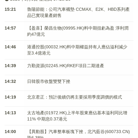
15:21
魯陽節能：公司汽車襯墊 CCMAX、E2K、HBD系列產
品已實現量產銷售
14:57
【盈喜】榮昌生物(09995.HK)料中期扭虧為盈 淨利潤
約47億元
14:46
港通控股(00032.HK)料中期權益持有人應佔溢利減少
至3.4億港元
14:39
力勤資源(02245.HK)RKEF項目二期達產
14:32
日韓股市收盤雙雙下挫
14:19
北京君正：預計後續仍將主要採用季度調價的模式
14:13
太古地產(01972.HK)上半年股東應佔基本溢利同比增
11% 中期息0.37港元
14:00
【異動股】汽車整車板塊下挫，北汽藍谷(600733.CN)
跌6.38%