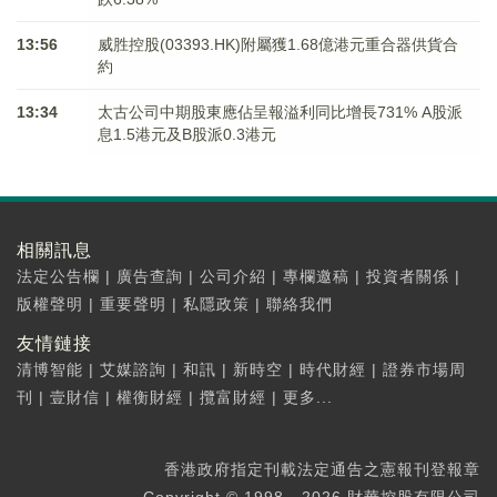
13:56
威胜控股(03393.HK)附屬獲1.68億港元重合器供貨合
約
13:34
太古公司中期股東應佔呈報溢利同比增長731% A股派
息1.5港元及B股派0.3港元
相關訊息
法定公告欄
|
廣告查詢
|
公司介紹
|
專欄邀稿
|
投資者關係
|
版權聲明
|
重要聲明
|
私隱政策
|
聯絡我們
友情鏈接
清博智能
|
艾媒諮詢
|
和訊
|
新時空
|
時代財經
|
證券市場周
刊
|
壹財信
|
權衡財經
|
攬富財經
|
更多...
香港政府指定刊載法定通告之憲報刊登報章