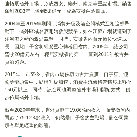
速拓展省外市場，形成西安、鄭州、南京等重點市場。銷售
額到2003年已達到5.8億元，成為安徽白酒龍頭。
2004年至2015年期間，消費升級及酒企間模式互相追趕帶
動下，省外區域名酒開始參與競爭，如在江蘇市場就遭到了
洋河海之藍的激烈競爭。同時，安徽省内百元價位快速成
長，因此口子窖將經營重心轉移回省内。2009年，該公司
營收20億元左右，穩居安徽省内第一，直到2011年被古井
貢酒超過。
2015年上市至今，省内市場份額向古井貢酒、口子窖、迎
駕等龍頭集中，結構升級加速，消費主流價格帶穩步上移至
150元以上。同時，該公司也調整省外市場和開拓方式，穩
步佈局省外市場。
截至2020年年末，省外貢獻了19.66%的收入，而安徽省内
貢獻了79.13%的收入，仍然是口子窖的主戰場，對公司業
績有舉足輕重的影響。