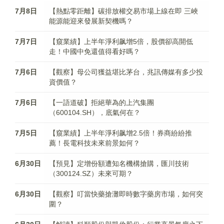
7月8日
【熱點零距離】碳排放權交易市場上線在即 三峽
能源能迎來發展新契機嗎？
7月7日
【窺業績】上半年淨利飙增5倍，股價卻高開低
走！中國中免還值得看好嗎？
7月6日
【觀察】母公司獲益堪比茅台，兆訊傳媒有多少投
資價值？
7月6日
【一語道破】拒絕華為的上汽集團
（600104.SH），底氣何在？
7月5日
【窺業績】上半年淨利飙增2.5倍！券商紛紛推
薦！長電科技未來前景如何？
6月30日
【預見】定增份額遭知名機構搶購，匯川技術
（300124.SZ）未來可期？
6月30日
【觀察】叮當快藥搶灘即時數字藥房市場，如何突
圍？