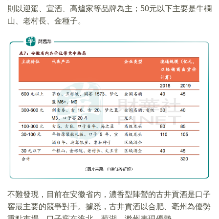
則以迎駕、宣酒、高爐家等品牌為主；50元以下主要是牛欄
山、老村長、金種子。
不難發現，目前在安徽省内，濃香型陣營的古井貢酒是口子
窖最主要的競爭對手。據悉，古井貢酒以合肥、亳州為優勢
重點市場，口子窖在淮北、蕪湖、滁州表現優勢。