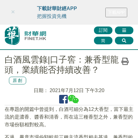
財華智庫網
FINTV
FINMETA
財華證券
媒體矩陣
下載財華財經APP
×
下載APP
智庫沙龍
聯絡我們
把握投資先機
訂閱
简
白酒風雲錄|口子窖：兼香型龍
頭，業績能否持續改善？
原創
日期：
2021年7月12日 下午3:20
在專題的開篇中曾提到，白酒可細分為12大香型，當下最主
流的是濃香、醬香和清香，而在這三種香型之外，兼香型的
市場份額相對較高。
不過，畢竟市場份額較前三種主流香型相去甚遠，兼香型的