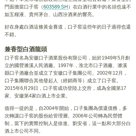
門面擔當口子窖（
603589.SH
）在白酒行業中的名頭也遠不
如五糧液、貴州茅台、山西汾酒來的響亮。
好在身處白酒這條黃金賽道，口子窖這些年的日子過得也還
不錯。
兼香型白酒龍頭
口子窖名為安徽口子酒業股份有限公司，始於1949年5月創
立的國營濉溪人民酒廠。1997年，淮北市口子酒廠、濉溪
縣口子酒廠合並成立了安徽口子集團公司。2002年12月，
口子集團聯合其他發起人（經銷商等）成立了口子窖。
2015年6月29日，口子窖成功登陸上交所，成為全國第17
家、安徽第4家白酒上市企業。
值得一提的是，自2004年開始，口子集團為償還債務，多
次轉讓口子窖的股份給管理層。2006年公司轉為民營體
制，當下的實際控制人是徐進、劉安省，這一點和大部分白
酒上市公司不同。