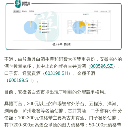
不過，由於兼具白酒生產和消費大省雙重身份，安徽省内的
酒企數量眾多，其中上市的就有古井貢酒（
000596.SZ
）、
口子窖、迎駕貢酒（
603198.SH
）、金種子酒
（
600199.SH
）。
目前，安徽省白酒市場出現了明顯的分層競爭格局。
具體而言，300元以上的市場被省外茅台、五糧液、洋河、
劍南春、泸州老窖等名酒佔據，古井貢酒、口子窖有小部分
份額；100-300元價格帶主要為古井貢酒、口子窖所佔據，
其中200-300元為酒企爭搶的潛力價格帶；50-100元價格帶