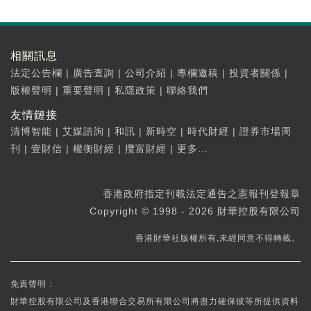
相關訊息
法定公告欄
|
廣告查詢
|
公司介紹
|
專欄邀稿
|
投資者關係
|
版權聲明
|
重要聲明
|
私隱政策
|
聯絡我們
友情鏈接
清博智能
|
艾媒諮詢
|
和訊
|
新時空
|
時代財經
|
證券市場周
刊
|
壹財信
|
權衡財經
|
攬富財經
|
更多...
香港政府指定刊載法定通告之憲報刊登報章
Copyright © 1998 - 2026 財華控股有限公司
香港財華社版權所有,未經同意不得轉載。
免責聲明：
財華控股有限公司及香港聯合交易所有限公司將盡力確保彼等所提供資料