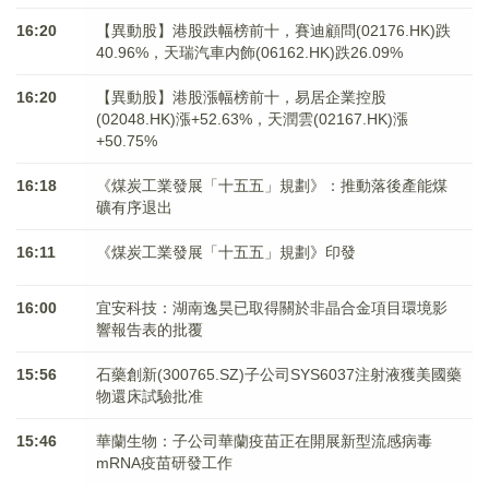
16:20
【異動股】港股跌幅榜前十，賽迪顧問(02176.HK)跌
40.96%，天瑞汽車内飾(06162.HK)跌26.09%
16:20
【異動股】港股漲幅榜前十，易居企業控股
(02048.HK)漲+52.63%，天潤雲(02167.HK)漲
+50.75%
16:18
《煤炭工業發展「十五五」規劃》：推動落後產能煤
礦有序退出
16:11
《煤炭工業發展「十五五」規劃》印發
16:00
宜安科技：湖南逸昊已取得關於非晶合金項目環境影
響報告表的批覆
15:56
石藥創新(300765.SZ)子公司SYS6037注射液獲美國藥
物還床試驗批准
15:46
華蘭生物：子公司華蘭疫苗正在開展新型流感病毒
mRNA疫苗研發工作