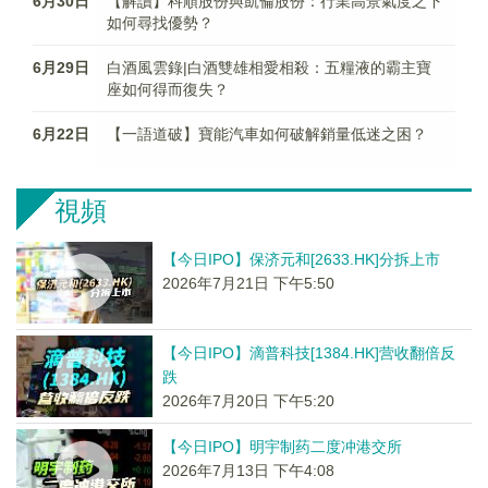
6月30日
【解讀】科順股份與凱倫股份：行業高景氣度之下
如何尋找優勢？
6月29日
白酒風雲錄|白酒雙雄相愛相殺：五糧液的霸主寶
座如何得而復失？
6月22日
【一語道破】寶能汽車如何破解銷量低迷之困？
視頻
【今日IPO】保济元和[2633.HK]分拆上市
2026年7月21日 下午5:50
【今日IPO】滴普科技[1384.HK]营收翻倍反
跌
2026年7月20日 下午5:20
【今日IPO】明宇制药二度冲港交所
2026年7月13日 下午4:08