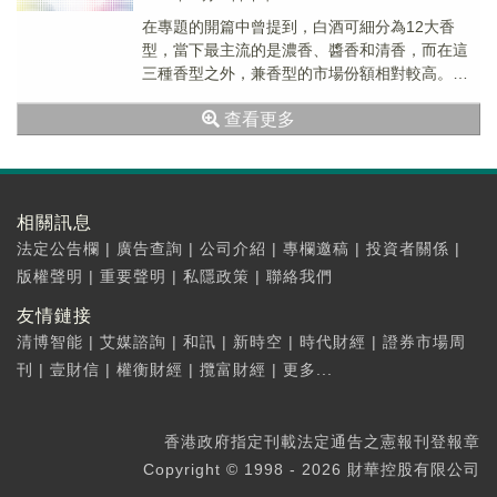
在專題的開篇中曾提到，白酒可細分為12大香
型，當下最主流的是濃香、醬香和清香，而在這
三種香型之外，兼香型的市場份額相對較高。不
過，畢竟市場份額較前三種主流香型相去甚遠，
查看更多
兼香型的門...
相關訊息
法定公告欄
|
廣告查詢
|
公司介紹
|
專欄邀稿
|
投資者關係
|
版權聲明
|
重要聲明
|
私隱政策
|
聯絡我們
友情鏈接
清博智能
|
艾媒諮詢
|
和訊
|
新時空
|
時代財經
|
證券市場周
刊
|
壹財信
|
權衡財經
|
攬富財經
|
更多...
香港政府指定刊載法定通告之憲報刊登報章
Copyright © 1998 - 2026 財華控股有限公司