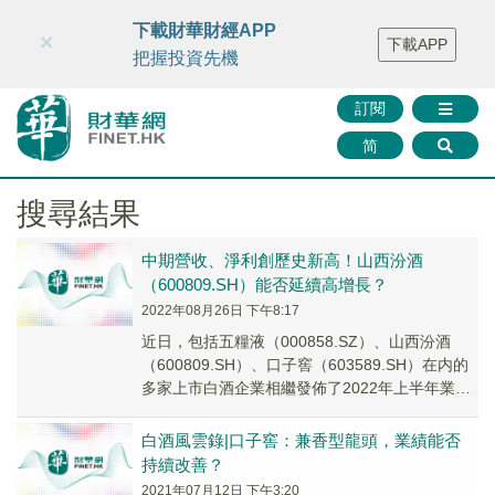
財華智庫網
FINTV
FINMETA
財華證券
媒體矩陣
下載財華財經APP
×
下載APP
智庫沙龍
聯絡我們
把握投資先機
訂閱
简
搜尋結果
中期營收、淨利創歷史新高！山西汾酒
（600809.SH）能否延續高增長？
2022年08月26日 下午8:17
近日，包括五糧液（000858.SZ）、山西汾酒
（600809.SH）、口子窖（603589.SH）在内的
多家上市白酒企業相繼發佈了2022年上半年業績
報告。其中，山西汾酒亮眼的...
白酒風雲錄|口子窖：兼香型龍頭，業績能否
持續改善？
2021年07月12日 下午3:20