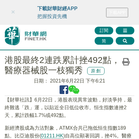
財華智庫網
FINTV
FINMETA
財華證券
媒體矩陣
下載財華財經APP
×
下載APP
智庫沙龍
聯絡我們
把握投資先機
訂閱
简
港股最終2連跌累計挫492點，
醫療器械股一枝獨秀
原創
日期：
2021年6月22日 下午6:21
【財華社訊】6月22日，港股表現異常波動，好淡爭持，最
終難逃「跌」運，以貼近全日低位收市。恒生指數連挫2
天，累計跌幅1.7%或492點。
新經濟股成為力沽對象，ATMX合共已拖低恒生指數189
點。比亞迪股份(
01211.HK
)自高位顯著回調，挫4%。醫療