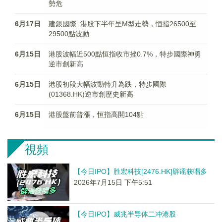
勢危
6月17日
建銀國際: 港股下半年呈M型走勢，恒指26500至
29500點波動
6月15日
港股波幅近500點恒指收市挫0.7%，特步國際神勇
逆市創新高
6月15日
港股初段大幅波動轉升為跌，特步國際
(01368.HK)逆市創歷史新高
6月15日
港股盤前普漲，恒指高開104點
視頻
【今日IPO】胜宏科技[2476.HK]辟谣获唱多
2026年7月15日 下午5:51
【今日IPO】威兆半导体二冲港股