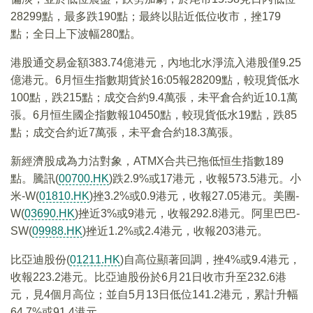
28299點，最多跌190點；最終以貼近低位收市，挫179
點；全日上下波幅280點。
港股通交易金額383.74億港元，內地北水淨流入港股僅9.25
億港元。6月恒生指數期貨於16:05報28209點，較現貨低水
100點，跌215點；成交合約9.4萬張，未平倉合約近10.1萬
張。6月恒生國企指數報10450點，較現貨低水19點，跌85
點；成交合約近7萬張，未平倉合約18.3萬張。
新經濟股成為力沽對象，ATMX合共已拖低恒生指數189
點。騰訊(
00700.HK
)跌2.9%或17港元，收報573.5港元。小
米-W(
01810.HK
)挫3.2%或0.9港元，收報27.05港元。美團-
W(
03690.HK
)挫近3%或9港元，收報292.8港元。阿里巴巴-
SW(
09988.HK
)挫近1.2%或2.4港元，收報203港元。
比亞迪股份(
01211.HK
)自高位顯著回調，挫4%或9.4港元，
收報223.2港元。比亞迪股份於6月21日收市升至232.6港
元，見4個月高位；並自5月13日低位141.2港元，累計升幅
64.7%或91.4港元。