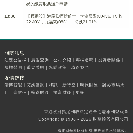
易的紙質股票過戶申請
13:30
【異動股】港股跌幅榜前十，卡森國際(00496.HK)跌
22.40%，九福來(08611.HK)跌21.01%
相關訊息
法定公告欄
|
廣告查詢
|
公司介紹
|
專欄邀稿
|
投資者關係
|
版權聲明
|
重要聲明
|
私隱政策
|
聯絡我們
友情鏈接
清博智能
|
艾媒諮詢
|
和訊
|
新時空
|
時代財經
|
證券市場周
刊
|
壹財信
|
權衡財經
|
攬富財經
|
更多...
香港政府指定刊載法定通告之憲報刊登報章
Copyright © 1998 - 2026 財華控股有限公司
香港財華社版權所有,未經同意不得轉載。