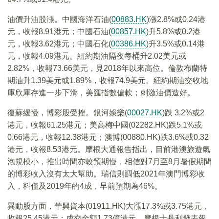
油價升油股漲。中國海洋石油(
00883.HK
)漲2.8%或0.24港
元，收報8.91港元；中國石油(
00857.HK
)升5.8%或0.2港
元，收報3.62港元；中國石化(
00386.HK
)升3.5%或0.14港
元，收報4.09港元。紐約期油隔夜每桶升2.02美元或
2.82%，收報73.66美元，見2018年以來高位。倫敦布蘭特
期油升1.39美元或1.89%，收報74.9美元。紐約期油交收地
庫欣庫存進一步下滑，美匯指數偏軟；刺激油價造好。
復蘇緩慢，博彩股受挫。銀河娛樂(
00027.HK
)跌 3.2%或2
港元，收報61.25港元；美高梅中國(02282.HK)跌5.1%或
0.66港元，收報12.38港元；澳博(00880.HK)跌3.6%或0.32
港元，收報8.53港元。摩根大通報告指出，目前港澳旅遊氣
泡規模小，推出時間亦較預期慢，相信對7月至8月暑假期間
的博彩收入沒有太大幫助。瑞信則調低2021年澳門博彩收
入，料僅及2019年的4成，早前預期為46%。
異動股方面，華興資本(01911.HK)大漲17.3%或3.75港元，
收報25.45港元；成交金額1.73億港元。摩根士丹利發表報