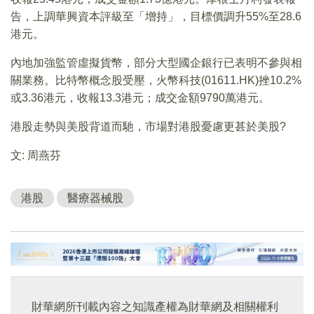
告，上調華興資本評級至「增持」，目標價調升55%至28.6
港元。
內地加強監管虛擬貨幣，部分大型國企銀行已表明不參與相
關業務。比特幣概念股受壓，火幣科技(01611.HK)挫10.2%
或3.36港元，收報13.3港元；成交金額9790萬港元。
港股走勢與美股背道而馳，市場對港股憂慮更甚於美股?
文: 周燕芬
港股
醫療器械股
財華網所刊載內容之知識產權為財華網及相關權利