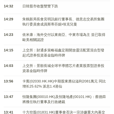
14:32
日韓股市收盤雙雙下跌
14:29
朱鶴新局長會見明訊銀行董事長、德意志交易所集團
執行委員會成員斯蒂芬妮•埃克兒曼
14:23
依米康：海外交付以東南亞、中東市場為主 並已取得
歐美相關認證
14:15
上交所：財通多策略福鑫定期開放靈活配置混合型發
起式證券投資基金臨時停牌
14:03
上交所：景順長城全球半導體芯片產業股票型證券投
資基金臨時停牌
13:56
卡賓(02030.HK.HK)中期股東應佔溢利2081萬元 同比
增长25.62% 派息1.4港仙
13:47
恒隆集團(00010.HK)及恒隆地產(00101.HK)：蔡德粦
將獲任執行董事及行政總裁
13:41
十方控股(01831.HK)董事會否決一宗涉嫌重大內幕交