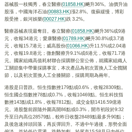
器械股一枝獨秀，春立醫療(
01858.HK
)飈升36%。油價升油
股漲，中國海洋石油(
00883.HK
)漲2.8%。復蘇緩慢，博彩
股受挫，銀河娛樂(
00027.HK
)跌 3.2%。
醫療器械表現最奪目。春立醫療(
01858.HK
)飈升36%或9港
元，收報34港元；愛康醫療(
01789.HK
)飈升30.8%或3.7港
元，收報15.7港元；威高股份(
01066.HK
)升11.5%或2.04港
元，收報19.8港元；微創醫療升9.1%或6港元，收報71.7港
元。國家組織高值耗材聯合採購辦公室公佈，就國家組織人
工關節集中帶量採購事宜，本次產品為初次置換人工全髖關
節，以及初次置換人工全膝關節，採購周期為兩年。
港股是日普跌。恒生指數挫179點或0.6%，收報28309點。
恒生國企指數挫78點或0.7%，收報10469點。恒生科技指
數挫143點或1.8%，收報7812點。成交金額1416.59億港
元。港股盤前跟隨外圍高開86點或0.3%，開市初段於9:32
升至日內高位28579點，較昨日收盤28489點最多升90點；
及後急速掉頭回落，再反彈回升。不過中午過後，形勢全面
偏淡，並於低位震盪，跌勢加劇，於尾市15:58見日內低位