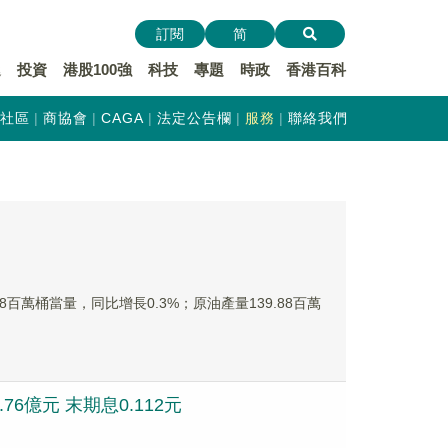
訂閱
简
遞
投資
港股100強
科技
專題
時政
香港百科
社區
商協會
CAGA
法定公告欄
服務
聯絡我們
48百萬桶當量，同比增長0.3%；原油產量139.88百萬
76億元 末期息0.112元