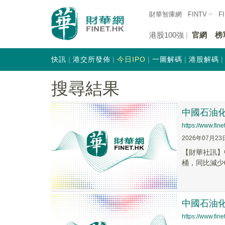
財華智庫網
FINTV
F
港股100強
官網
榜
快訊
港交所發佈
今日IPO
一圖解碼
港股解碼
搜尋結果
中國石油化
https://www.fi
2026年07月23
【財華社訊】中
桶，同比減少0
中國石油化工
https://www.fi