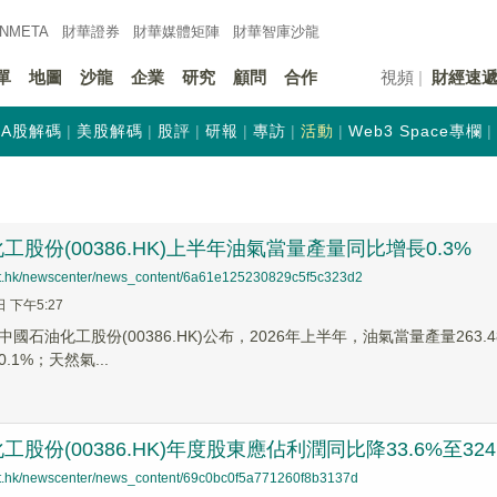
INMETA
財華證券
財華
媒體矩陣
財華
智庫沙龍
單
地圖
沙龍
企業
研究
顧問
合作
視頻
財經速
A股解碼
美股解碼
股評
研報
專訪
活動
Web3 Space專欄
工股份(00386.HK)上半年油氣當量產量同比增長0.3%
net.hk/newscenter/news_content/6a61e125230829c5f5c323d2
日 下午5:27
國石油化工股份(00386.HK)公布，2026年上半年，油氣當量產量263.
.1%；天然氣...
股份(00386.HK)年度股東應佔利潤同比降33.6%至324.
net.hk/newscenter/news_content/69c0bc0f5a771260f8b3137d