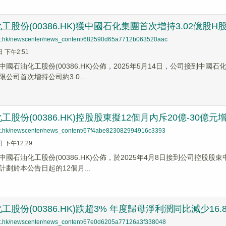
股份(00386.HK)獲中國石化集團首次增持3.02億股H股 
net.hk/newscenter/news_content/682590d65a7712b063520aac
日 下午2:51
中國石油化工股份(00386.HK)公佈，2025年5月14日，公司接到
公司首次增持公司約3.0...
工股份(00386.HK)控股股東擬12個月內斥20億-30億
net.hk/newscenter/news_content/67f4abe823082994916c3393
日 下午12:29
中國石油化工股份(00386.HK)公佈，於2025年4月8日接到公司控
劃於本公告日起的12個月...
股份(00386.HK)跌超3% 年度歸母淨利潤同比減少16.
net.hk/newscenter/news_content/67e0d6205a77126a3f338048