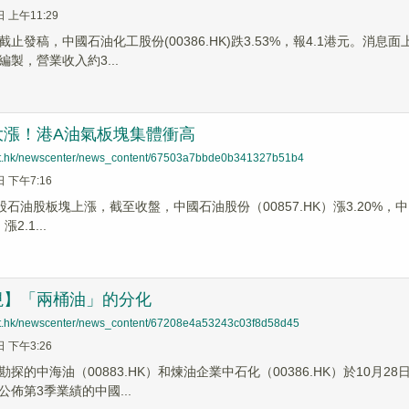
日 上午11:29
止發稿，中國石油化工股份(00386.HK)跌3.53%，報4.1港元。消息
製，營業收入約3...
大漲！港A油氣板塊集體衝高
net.hk/newscenter/news_content/67503a7bbde0b341327b51b4
日 下午7:16
股石油股板塊上漲，截至收盤，中國石油股份（00857.HK）漲3.20%，中
漲2.1...
視】「兩桶油」的分化
net.hk/newscenter/news_content/67208e4a53243c03f8d58d45
日 下午3:26
探的中海油（00883.HK）和煉油企業中石化（00386.HK）於10月
佈第3季業績的中國...