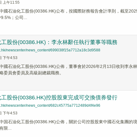
日 上午11:55
中國石油化工股份(00386.HK)公布，按國際財務報告會計準則，截至202
.5%；公司...
工股份(00386.HK)：李永林辭任執行董事等職務
net.hk/newscenter/news_content/699038f15a7712a18c3d9588
日 下午4:53
中國石油化工股份(00386.HK)公佈，董事會於2026年2月13日收
略委員會委員及高級副總裁職務。
工股份(00386.HK)控股股東完成可交換債券發行
net.hk/newscenter/news_content/682c45775a7712489d4f4e96
日 下午4:53
石油化工股份(00386.HK)公佈，關於公司控股股東中國石化集團的境外全資附屬公
限...