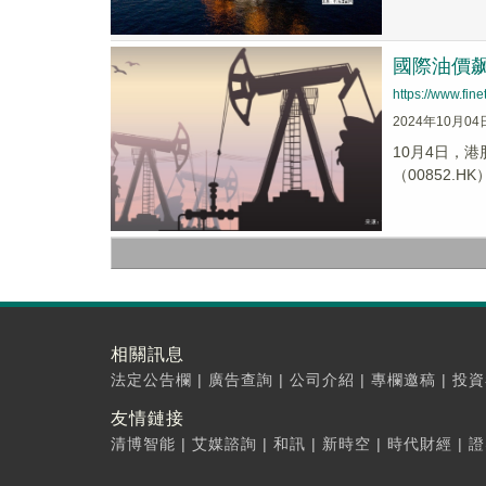
國際油價
https://www.fi
2024年10月04
10月4日，港
（00852.HK）
相關訊息
法定公告欄
|
廣告查詢
|
公司介紹
|
專欄邀稿
|
投資
友情鏈接
清博智能
|
艾媒諮詢
|
和訊
|
新時空
|
時代財經
|
證