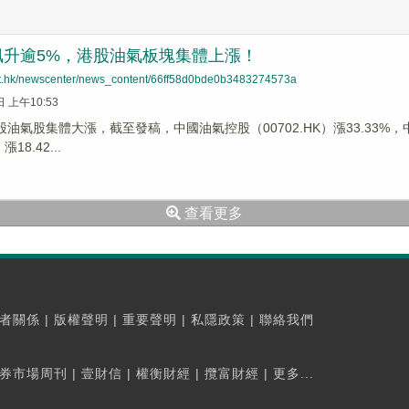
飙升逾5%，港股油氣板塊集體上漲！
net.hk/newscenter/news_content/66ff58d0bde0b3483274573a
日 上午10:53
股油氣股集體大漲，截至發稿，中國油氣控股（00702.HK）漲33.33%，中
漲18.42...
查看更多
者關係
|
版權聲明
|
重要聲明
|
私隱政策
|
聯絡我們
券市場周刊
|
壹財信
|
權衡財經
|
攬富財經
|
更多...