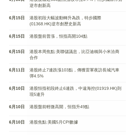
逆市創新高
6月15日
港股初段大幅波動轉升為跌，特步國際
(01368.HK)逆市創歷史新高
6月15日
港股盤前普漲，恒指高開104點
6月15日
港股本周焦點:美聯儲議息，比亞迪稱與小米洽商
合作
6月11日
港股終止7連跌漲103點，傳獲雷軍夜訪長城汽車
彈4.5%
6月10日
港股恒指初段終止6連跌，中遠海控(01919.HK)則
現5連升
6月10日
港股盤前輕微高開，恒指升49點
6月10日
港股焦點:美國5月CPI數據