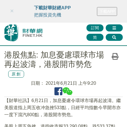
財華智庫網
FINTV
FINMETA
財華證券
媒體矩陣
下載財華財經APP
×
下載APP
智庫沙龍
聯絡我們
把握投資先機
訂閱
简
港股焦點: 加息憂慮環球市場
再起波濤，港股開市勢危
原創
日期：
2021年6月21日 上午9:20
【財華社訊】6月21日，加息憂慮令環球市場再起波濤。繼
美股道指上周五收冲急挫533點，日經平均指數今早開市亦
一度下瀉汽800點，港股開市勢危。
美股上周五急挫。道指收市報33,290.08點，跌533.37點，