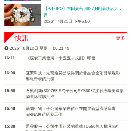
【今日IPO】东阳光药[6887.HK]暴跌后大反
弹
2026年7月21日 下午5:50
快訊
更多
2026年8月10日 星期一 08:21:49
16:11
《煤炭工業發展「十五五」規劃》印發
16:00
宜安科技：湖南逸昊已取得關於非晶合金項目環境影
響報告表的批覆
15:56
石藥創新(300765.SZ)子公司SYS6037注射液獲美國藥
物還床試驗批准
15:46
華蘭生物：子公司華蘭疫苗正在開展新型流感病毒
mRNA疫苗研發工作
15:38
通靈股份：公司生產組裝的重載TD550無人機具備行