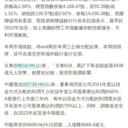
跌幅為1.58%。標普指數收報4,166.47點，跌55.39點或
1.31%。納指跌130.97點或0.92%，收報14,030.38點。美國
聯儲局有委員、聖路易斯聯儲銀行行長布拉德表示，最早於
2022年加息；加上美國的勞工市場數據亦較預期遜色，不
利市場氣氛。
本周市場焦點，iBond將於本周三公佈分配結果，本周四掛
牌，並可在港交所和場外銀行進行交易。
京東(
09618.HK
)公佈，「京東618」累計下單金額超過3438
億元人民幣，創歷史紀錄；留意對股價影響。
中國電信(
00728.HK
)公佈，董事局同意公司2021年度以現
金方式分配的利潤不少於該年度公司股東應佔利潤的60%，
A股發行上市後三年內，每年以現金方式分配的利潤逐步提
升至當年公司股東應佔利潤的70%以上。同時，調整派息安
排，自2022年起宣派中期股息。
中駿商管(00606.hk)今日招股，入場費4646.4港元。