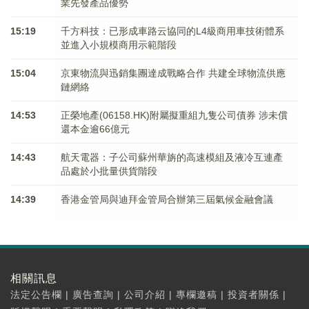
業先發產品優勢
15:19
千方科技：已形成車路云協同的L4級商用車技術體系
並進入小規模商用示範階段
15:04
京東物流與迅銷集團達成戰略合作 共建全球物流供應
鏈網絡
14:53
正榮地產(06158.HK)附屬擬重組九隻公司債券 涉未償
還本金逾66億元
14:43
航天電器：子公司蘇州華旃的高速模組及液冷互連產
品處於小批量供貨階段
14:39
香港金管局與迪拜金管局合辦第三屆氣候金融會議
相關訊息
法定公告欄
|
廣告查詢
|
公司介紹
|
專欄邀稿
|
投資者關係
|