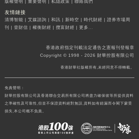
版權聲明
|
重要聲明
|
私隱政策
|
聯絡我們
友情鏈接
清博智能
|
艾媒諮詢
|
和訊
|
新時空
|
時代財經
|
證券市場周
刊
|
壹財信
|
權衡財經
|
攬富財經
|
更多...
香港政府指定刊載法定通告之憲報刊登報章
Copyright © 1998 - 2026 財華控股有限公司
香港財華社版權所有,未經同意不得轉載。
免責聲明：
財華控股有限公司及香港聯合交易所有限公司將盡力確保彼等所提供資料
之準確性及可靠性,但並不保證資料絕對無誤,資料如有錯漏而令閣下蒙受
損失,本公司概不負責。