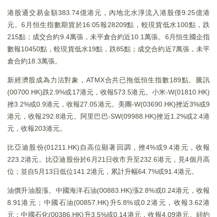
港股通交易金額383.74億港元，內地北水淨流入港股僅9.25億港
元。6月恒生指數期貨於16:05報28209點，較現貨低水100點，跌
215點；成交合約9.4萬張，未平倉合約近10.1萬張。6月恒生國企指
數報10450點，較現貨低水19點，跌85點；成交合約近7萬張，未平
倉合約18.3萬張。
新經濟股成為力沽對象，ATMX合共已拖低恒生指數189點。騰訊
(00700.HK)跌2.9%或17港元，收報573.5港元。小米-W(01810.HK)
挫3.2%或0.9港元，收報27.05港元。美團-W(03690.HK)挫近3%或9
港元，收報292.8港元。阿里巴巴-SW(09988.HK)挫近1.2%或2.4港
元，收報203港元。
比亞迪股份(01211.HK)自高位顯著回調，挫4%或9.4港元，收報
223.2港元。比亞迪股份於6月21日收市升至232.6港元，見4個月高
位；並自5月13日低位141.2港元，累計升幅64.7%或91.4港元。
油價升油股漲。中國海洋石油(00883.HK)漲2.8%或0.24港元，收報
8.91港元；中國石油(00857.HK)升5.8%或0.2港元，收報3.62港
元；中國石化(00386.HK)升3.5%或0.14港元，收報4.09港元。紐約