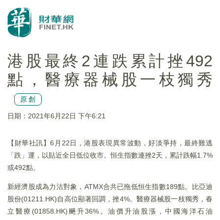
港股最終2連跌累計挫492
點，醫療器械股一枝獨秀
原創
日期：2021年6月22日 下午6:21
【財華社訊】6月22日，港股表現異常波動，好淡爭持，最終難逃
「跌」運，以貼近全日低位收市。恒生指數連挫2天，累計跌幅1.7%
或492點。
新經濟股成為力沽對象，ATMX合共已拖低恒生指數189點。比亞迪
股份(01211.HK)自高位顯著回調，挫4%。醫療器械股一枝獨秀，春
立醫療(01858.HK)飈升36%。油價升油股漲，中國海洋石油