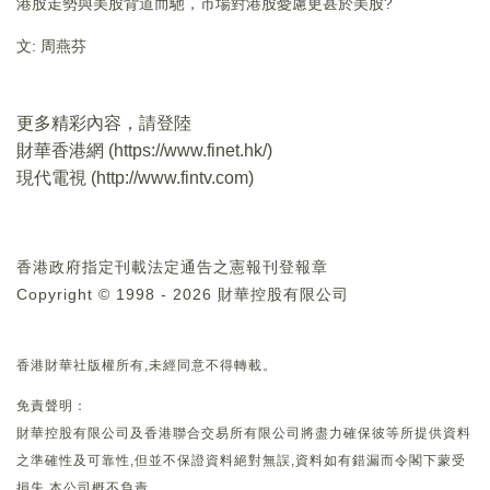
港股走勢與美股背道而馳，市場對港股憂慮更甚於美股?
文: 周燕芬
更多精彩內容，請登陸
財華香港網 (
https://www.finet.hk/
)
現代電視 (
http://www.fintv.com
)
香港政府指定刊載法定通告之憲報刊登報章
Copyright © 1998 - 2026 財華控股有限公司
香港財華社版權所有,未經同意不得轉載。
免責聲明：
財華控股有限公司及香港聯合交易所有限公司將盡力確保彼等所提供資料
之準確性及可靠性,但並不保證資料絕對無誤,資料如有錯漏而令閣下蒙受
損失,本公司概不負責。