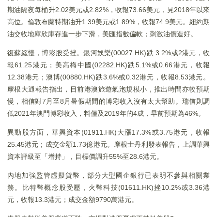
期油隔夜每桶升2.02美元或2.82%，收報73.66美元，見2018年以來
高位。倫敦布蘭特期油升1.39美元或1.89%，收報74.9美元。紐約期
油交收地庫欣庫存進一步下滑，美匯指數偏軟；刺激油價造好。
復蘇緩慢，博彩股受挫。銀河娛樂(00027.HK)跌 3.2%或2港元，收
報61.25港元；美高梅中國(02282.HK)跌5.1%或0.66港元，收報
12.38港元；澳博(00880.HK)跌3.6%或0.32港元，收報8.53港元。
摩根大通報告指出，目前港澳旅遊氣泡規模小，推出時間亦較預期
慢，相信對7月至8月暑假期間的博彩收入沒有太大幫助。瑞信則調
低2021年澳門博彩收入，料僅及2019年的4成，早前預期為46%。
異動股方面，華興資本(01911.HK)大漲17.3%或3.75港元，收報
25.45港元；成交金額1.73億港元。摩根士丹利發表報告，上調華興
資本評級至「增持」，目標價調升55%至28.6港元。
內地加強監管虛擬貨幣，部分大型國企銀行已表明不參與相關業
務。比特幣概念股受壓，火幣科技(01611.HK)挫10.2%或3.36港
元，收報13.3港元；成交金額9790萬港元。