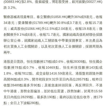
(00883.HK)漲2.8%。復蘇緩慢，博彩股受挫，銀河娛樂(00027.HK)
跌 3.2%。
醫療器械表現最奪目。春立醫療(01858.HK)飈升36%或9港元，收報
34港元；愛康醫療(01789.HK)飈升30.8%或3.7港元，收報15.7港
元；威高股份(01066.HK)升11.5%或2.04港元，收報19.8港元；微
創醫療升9.1%或6港元，收報71.7港元。國家組織高值耗材聯合採購
辦公室公佈，就國家組織人工關節集中帶量採購事宜，本次產品為
初次置換人工全髖關節，以及初次置換人工全膝關節，採購周期為
兩年。
港股是日普跌。恒生指數挫179點或0.6%，收報28309點。恒生國企
指數挫78點或0.7%，收報10469點。恒生科技指數挫143點或
1.8%，收報7812點。成交金額1416.59億港元。港股盤前跟隨外圍
高開86點或0.3%，開市初段於9:32升至日內高位28579點，較昨日
收盤28489點最多升90點；及後急速掉頭回落，再反彈回升。不過
中午過後，形勢全面偏淡，並於低位震盪，跌勢加劇，於尾市15:58
見日內低位28299點，最多跌190點；最終以貼近低位收市，挫179
點；全日上下波幅280點。