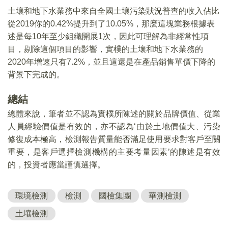
土壤和地下水業務中來自全國土壤污染狀況普查的收入佔比
從2019你的0.42%提升到了10.05%，那麽這塊業務根據表
述是每10年至少組織開展1次，因此可理解為非經常性項
目，剔除這個項目的影響，實樸的土壤和地下水業務的
2020年增速只有7.2%，並且這還是在產品銷售單價下降的
背景下完成的。
總結
總體來說，筆者並不認為實樸所陳述的關於品牌價值、從業
人員經驗價值是有效的，亦不認為‘由於土地價值大、污染
修復成本極高，檢測報告質量能否滿足使用要求對客戶至關
重要，是客戶選擇檢測機構的主要考量因素’的陳述是有效
的，投資者應當謹慎選擇。
環境檢測
檢測
國檢集團
華測檢測
土壤檢測