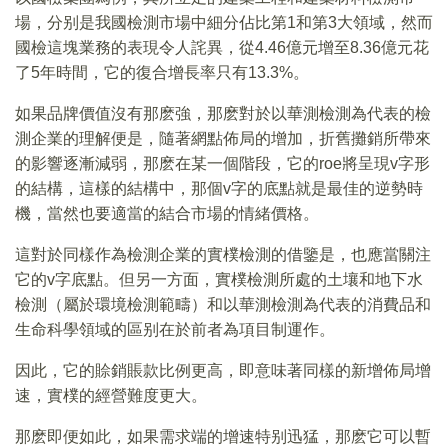
場，分别是我國檢測市場中細分佔比第1和第3大領域，然而
國檢這塊業務的表現令人詫異，從4.46億元增至8.36億元花
了5年時間，它的復合增長率只有13.3%。
如果品牌價值沒有那麽強，那麽對於以華測檢測為代表的檢
測企業的理解便是，隨著網點佈局的增加，折舊攤銷所帶來
的影響逐漸減弱，那麽在某一個階段，它的roe將呈現v字形
的結構，這樣的結構中，那個v字的底點就是最佳的逆勢時
機，當然也要適當的結合市場的情緒價格。
這對於同樣作為檢測企業的實樸檢測的借鑒是，也應當關注
它的v字底點。但另一方面，實樸檢測所處的土壤和地下水
檢測（屬於環境檢測範疇）和以華測檢測為代表的消費品和
生命科學領域的區别在於前者為項目制運作。
因此，它的賒銷賬款比例更高，即意味著同樣的新增佈局增
速，實樸的經營難度更大。
那麽即便如此，如果需求端的增速特别迅猛，那麽它可以暫