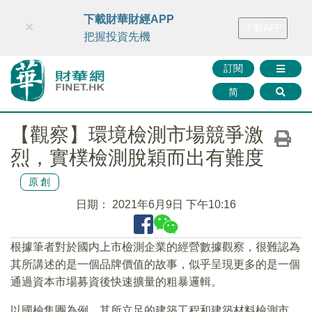
財華智庫網
FINTV
FINMETA
財華證券
媒體矩陣
下載財華財經APP
×
下載APP
智庫沙龍
聯絡我們
把握投資先機
訂閱
简
【觀察】環境檢測市場競爭激
烈，實樸檢測脫穎而出有難度
原創
日期：
2021年6月9日 下午10:16
根據筆者對於國内上市檢測企業的經營數據觀察，很難認為
其所講述的是一個品牌價值的故事，似乎呈現更多的是一個
通過資本市場募資後快速擴量的粗暴邏輯。
以國檢集團為例，其所立足的建築工程和建築材料檢測市