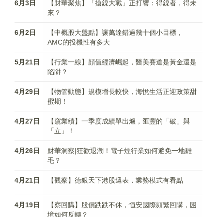
6月3日
【財華聚焦】「搶鎳大戰」正打響：得鎳者，得未
來？
6月2日
【中概股大盤點】讓萬達錯過幾十個小目標，
AMC的投機性有多大
5月21日
【行業一線】顔值經濟崛起，醫美賽道是黃金還是
陷阱？
4月29日
【物管動態】規模增長較快，海悅生活正迎政策甜
蜜期！
4月27日
【窺業績】一季度成績單出爐，匯豐的「破」與
「立」！
4月26日
財華洞察|狂歡退潮！電子煙行業如何避免一地雞
毛？
4月21日
【觀察】德銀天下港股遞表，業務模式有看點
4月19日
【察回購】股價跌跌不休，恒安國際頻繁回購，困
境如何反轉？