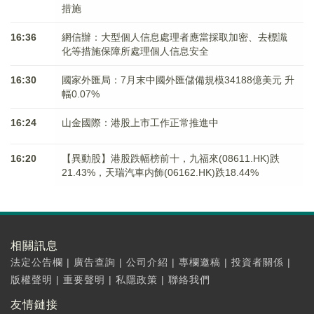
措施
16:36
網信辦：大型個人信息處理者應當採取加密、去標識
化等措施保障所處理個人信息安全
16:30
國家外匯局：7月末中國外匯儲備規模34188億美元 升
幅0.07%
16:24
山金國際：港股上市工作正常推進中
16:20
【異動股】港股跌幅榜前十，九福來(08611.HK)跌
21.43%，天瑞汽車内飾(06162.HK)跌18.44%
相關訊息
法定公告欄
|
廣告查詢
|
公司介紹
|
專欄邀稿
|
投資者關係
|
版權聲明
|
重要聲明
|
私隱政策
|
聯絡我們
友情鏈接