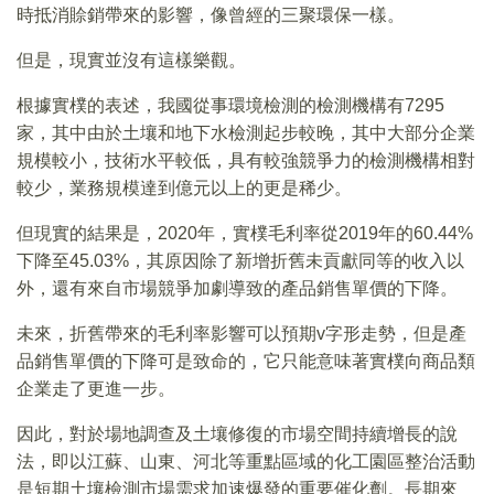
時抵消賒銷帶來的影響，像曾經的三聚環保一樣。
但是，現實並沒有這樣樂觀。
根據實樸的表述，我國從事環境檢測的檢測機構有7295
家，其中由於土壤和地下水檢測起步較晚，其中大部分企業
規模較小，技術水平較低，具有較強競爭力的檢測機構相對
較少，業務規模達到億元以上的更是稀少。
但現實的結果是，2020年，實樸毛利率從2019年的60.44%
下降至45.03%，其原因除了新增折舊未貢獻同等的收入以
外，還有來自市場競爭加劇導致的產品銷售單價的下降。
未來，折舊帶來的毛利率影響可以預期v字形走勢，但是產
品銷售單價的下降可是致命的，它只能意味著實樸向商品類
企業走了更進一步。
因此，對於場地調查及土壤修復的市場空間持續增長的說
法，即以江蘇、山東、河北等重點區域的化工園區整治活動
是短期土壤檢測市場需求加速爆發的重要催化劑。長期來