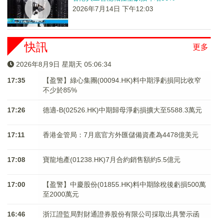
2026年7月14日 下午12:03
快訊
更多
2026年8月9日 星期天 05:06:35
17:35
【盈警】綠心集團(00094.HK)料中期淨虧損同比收窄
不少於85%
17:26
德適-B(02526.HK)中期歸母淨虧損擴大至5588.3萬元
17:11
香港金管局：7月底官方外匯儲備資產為4478億美元
17:08
寶龍地產(01238.HK)7月合約銷售額約5.5億元
17:00
【盈警】中慶股份(01855.HK)料中期除稅後虧損500萬
至2000萬元
16:46
浙江證監局對財通證券股份有限公司採取出具警示函