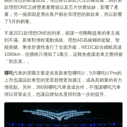
關於理想的動蕩原因，理想聯合創始人沈亞楠透露，由於新
款理想ONE正經歷產量爬坡以及芯片供應短缺，影響了產
量；另一個原因是潛在客戶都在等理想的新款車，所以影響
了5月的銷量。
不過2021款理想ONE的到來，卻讓一些剛剛提車的車主感
到不滿。新車對增程電動係統、理想AD高級輔助駕駛、智
能座艙、乘坐舒適性進行了全面升級，NEDC綜合續航高達
1080km，但價格只增加了1萬元，這難免會讓老車主覺得被
「割韭菜」。
哪吒
汽車的突圍主要是依靠新車型哪吒U，5月哪吒U Pro的
上市也讓該款車型的受眾群體更加廣泛，成為其銷量的有力
增長點。另外，360與哪吒汽車達成合作，不僅讓哪吒汽車
得以背靠金主，也讓品牌知名度得到進一步的提升。