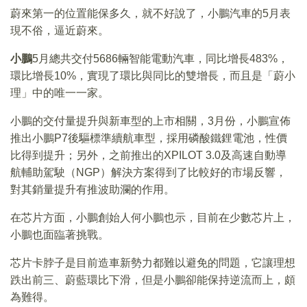
蔚來第一的位置能保多久，就不好說了，小鵬汽車的5月表
現不俗，逼近蔚來。
小鵬
5月總共交付5686輛智能電動汽車，同比增長483%，
環比增長10%，實現了環比與同比的雙增長，而且是「蔚小
理」中的唯一一家。
小鵬的交付量提升與新車型的上市相關，3月份，小鵬宣佈
推出小鵬P7後驅標準續航車型，採用磷酸鐵鋰電池，性價
比得到提升；另外，之前推出的XPILOT 3.0及高速自動導
航輔助駕駛（NGP）解決方案得到了比較好的市場反響，
對其銷量提升有推波助瀾的作用。
在芯片方面，小鵬創始人何小鵬也示，目前在少數芯片上，
小鵬也面臨著挑戰。
芯片卡脖子是目前造車新勢力都難以避免的問題，它讓理想
跌出前三、蔚藍環比下滑，但是小鵬卻能保持逆流而上，頗
為難得。