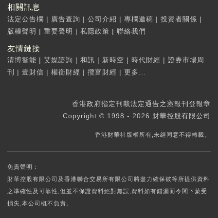
相關訊息
法定公告欄
|
廣告查詢
|
公司介紹
|
專欄邀稿
|
投資者關係
|
版權聲明
|
重要聲明
|
私隱政策
|
聯絡我們
友情鏈接
清博智能
|
艾媒諮詢
|
和訊
|
新時空
|
時代財經
|
證券市場周
刊
|
壹財信
|
權衡財經
|
攬富財經
|
更多...
香港政府指定刊載法定通告之憲報刊登報章
Copyright © 1998 - 2026 財華控股有限公司
香港財華社版權所有,未經同意不得轉載。
免責聲明：
財華控股有限公司及香港聯合交易所有限公司將盡力確保彼等所提供資料
之準確性及可靠性,但並不保證資料絕對無誤,資料如有錯漏而令閣下蒙受
損失,本公司概不負責。