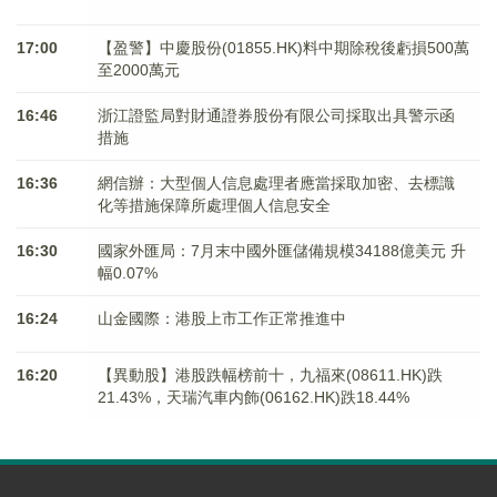
17:00
【盈警】中慶股份(01855.HK)料中期除稅後虧損500萬
至2000萬元
16:46
浙江證監局對財通證券股份有限公司採取出具警示函
措施
16:36
網信辦：大型個人信息處理者應當採取加密、去標識
化等措施保障所處理個人信息安全
16:30
國家外匯局：7月末中國外匯儲備規模34188億美元 升
幅0.07%
16:24
山金國際：港股上市工作正常推進中
16:20
【異動股】港股跌幅榜前十，九福來(08611.HK)跌
21.43%，天瑞汽車内飾(06162.HK)跌18.44%