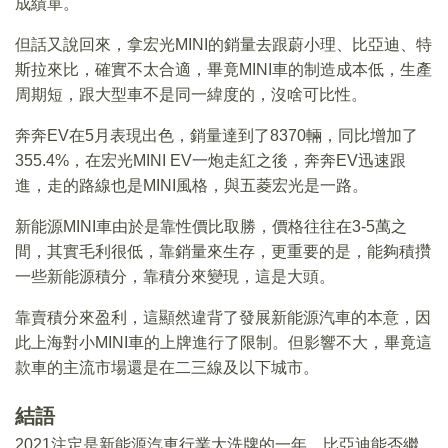
成績單。
但話又說回來，拿宏光MINI的銷量去跟蔚小理、比亞迪、特
斯拉來比，確實不太合適，畢竟MINI車的制造成本低，生產
周期短，跟大型車不是同一緯度的，沒啥可比性。
奔奔EV在5月表現出色，銷量達到了8370輛，同比增加了
355.4%，在宏光MINI EV一炮走紅之後，奔奔EV迅速跟
進，走的路線也是MINI風格，與五菱宏光是一路。
新能源MINI車由於是靠性價比取勝，價格往往在3-5萬之
間，其實毛利很低，靠銷量來生存，更重要的是，能夠積攢
一些新能源積分，靠積分來變現，這是大頭。
靠賣積分來盈利，這顯然違背了發展新能源汽車的本意，因
此上海對小MINI車的上牌進行了限制。但影響不大，畢竟這
款車的主流市場還是在二三線及以下城市。
結語
2021注定是新能源汽車行業大洗牌的一年，比亞迪能否繼