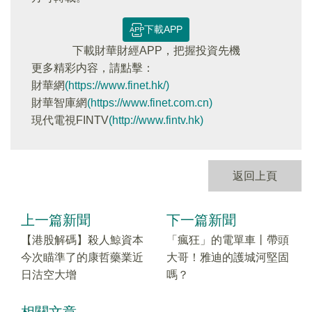
下載APP
下載財華財經APP，把握投資先機
更多精彩内容，請點擊：
財華網
(https://www.finet.hk/)
財華智庫網
(https://www.finet.com.cn)
現代電視FINTV
(http://www.fintv.hk)
返回上頁
上一篇新聞
下一篇新聞
【港股解碼】殺人鯨資本
「瘋狂」的電單車丨帶頭
今次瞄準了的康哲藥業近
大哥！雅迪的護城河堅固
日沽空大增
嗎？