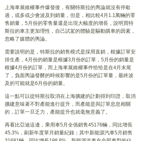
上海車展維權事件爆發後，有關特斯拉的輿論就沒有停歇
過，或多或少會波及到銷量，但是，相比較4月1.1萬輛的零
售銷量，5月份的零售量還是出現大幅度的增長，說明買特
斯拉的車主更加理性，自己試駕的體驗是驅動購車的因素，
忽略了媒體的輿論。
需要說明的是，特斯拉的銷售模式是採用直銷，根據訂單安
排生產，4月份的銷量是根據3月份的訂單，5月份的銷量是
根據4月份的訂單，而上海車展維權事件恰恰是在4月末尾
了，負面輿論發酵的時候影響的是5月份的訂單量，最終波
及的可能就是6月份的銷量。
這一點可以從特斯拉取消在上海擴建的計劃得到印證，取消
擴建意味著不對產能進行提升，而產能是與訂單息息相關
的，訂單一旦乏力，產能提升也就毫無意義了。
再看比亞迪這邊，乘用車5月全係銷售45176輛，同比增長
45.3%，刷新年度單月銷量紀錄；其中新能源汽車5月銷售
31681輛，同比增長198.8%，新能源汽車在全部車型的佔