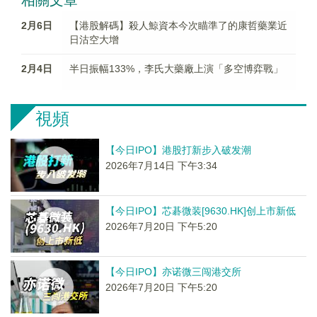
相關文章
2月6日
【港股解碼】殺人鯨資本今次瞄準了的康哲藥業近
日沽空大增
2月4日
半日振幅133%，李氏大藥廠上演「多空博弈戰」
視頻
【今日IPO】港股打新步入破发潮
2026年7月14日 下午3:34
【今日IPO】芯碁微装[9630.HK]创上市新低
2026年7月20日 下午5:20
【今日IPO】亦诺微三闯港交所
2026年7月20日 下午5:20