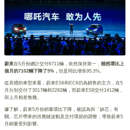
蔚來
在5月份總計交付6711輛，依然保持第一，
雖然環比上
個月的7102輛下降了5%，
但是同比增長95.3%。
從具體的車型來看，蔚來ES6和EC6仍為銷售的主力，在5
月分别交付了3017輛和2282輛，而蔚來ES8交付1412輛，
與上月相差無幾。
據了解，蔚來5月份銷量環比下降，被認為與「缺芯」有
關。芯片帶來的供應鏈波動及交付環節的調整，導致蔚來5
月銷量受到影響。