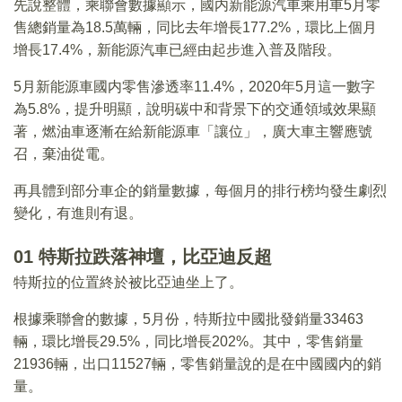
先說整體，乘聯會數據顯示，國内新能源汽車乘用車5月零
售總銷量為18.5萬輛，同比去年增長177.2%，環比上個月
增長17.4%，新能源汽車已經由起步進入普及階段。
5月新能源車國内零售滲透率11.4%，2020年5月這一數字
為5.8%，提升明顯，說明碳中和背景下的交通領域效果顯
著，燃油車逐漸在給新能源車「讓位」，廣大車主響應號
召，棄油從電。
再具體到部分車企的銷量數據，每個月的排行榜均發生劇烈
變化，有進則有退。
01 特斯拉跌落神壇，比亞迪反超
特斯拉的位置終於被比亞迪坐上了。
根據乘聯會的數據，5月份，特斯拉中國批發銷量33463
輛，環比增長29.5%，同比增長202%。其中，零售銷量
21936輛，出口11527輛，零售銷量說的是在中國國内的銷
量。