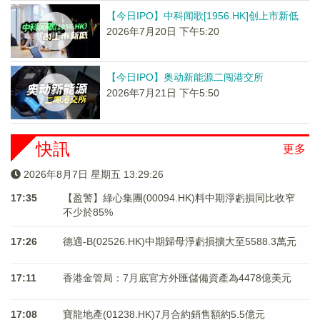
【今日IPO】中科闻歌[1956.HK]创上市新低
2026年7月20日 下午5:20
【今日IPO】奥动新能源二闯港交所
2026年7月21日 下午5:50
快訊
更多
2026年8月7日 星期五 13:29:26
17:35
【盈警】綠心集團(00094.HK)料中期淨虧損同比收窄
不少於85%
17:26
德適-B(02526.HK)中期歸母淨虧損擴大至5588.3萬元
17:11
香港金管局：7月底官方外匯儲備資產為4478億美元
17:08
寶龍地產(01238.HK)7月合約銷售額約5.5億元