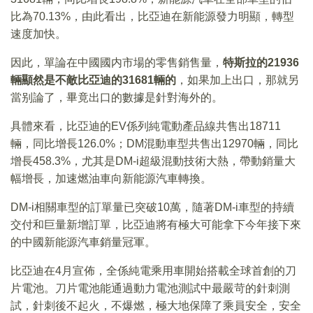
比為70.13%，由此看出，比亞迪在新能源發力明顯，轉型
速度加快。
因此，單論在中國國内市場的零售銷售量，
特斯拉的21936
輛顯然是不敵比亞迪的31681輛的
，如果加上出口，那就另
當别論了，畢竟出口的數據是針對海外的。
具體來看，比亞迪的EV係列純電動產品線共售出18711
輛，同比增長126.0%；DM混動車型共售出12970輛，同比
增長458.3%，尤其是DM-i超級混動技術大熱，帶動銷量大
幅增長，加速燃油車向新能源汽車轉換。
DM-i相關車型的訂單量已突破10萬，隨著DM-i車型的持續
交付和巨量新增訂單，比亞迪將有極大可能拿下今年接下來
的中國新能源汽車銷量冠軍。
比亞迪在4月宣佈，全係純電乘用車開始搭載全球首創的刀
片電池。刀片電池能通過動力電池測試中最嚴苛的針刺測
試，針刺後不起火，不爆燃，極大地保障了乘員安全，安全