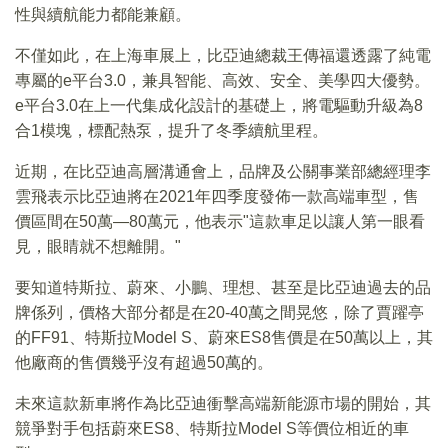
性與續航能力都能兼顧。
不僅如此，在上海車展上，比亞迪總裁王傳福還透露了純電
專屬的e平台3.0，兼具智能、高效、安全、美學四大優勢。
e平台3.0在上一代集成化設計的基礎上，將電驅動升級為8
合1模塊，標配熱泵，提升了冬季續航里程。
近期，在比亞迪高層溝通會上，品牌及公關事業部總經理李
雲飛表示比亞迪將在2021年四季度發佈一款高端車型，售
價區間在50萬—80萬元，他表示"這款車足以讓人第一眼看
見，眼睛就不想離開。"
要知道特斯拉、蔚來、小鵬、理想、甚至是比亞迪過去的品
牌係列，價格大部分都是在20-40萬之間晃悠，除了賈躍亭
的FF91、特斯拉Model S、蔚來ES8售價是在50萬以上，其
他廠商的售價幾乎沒有超過50萬的。
未來這款新車將作為比亞迪衝擊高端新能源市場的開始，其
競爭對手包括蔚來ES8、特斯拉Model S等價位相近的車