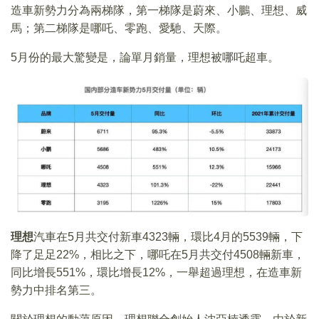
造車新勢力分為兩梯隊，第一梯隊是蔚來、小鵬、理想、威
馬；第二梯隊是哪吒、零跑、愛馳、天際。
5月份的最大驚變是，論單月銷量，理想被哪吒超車。
理想
汽車在5月共交付新車4323輛，環比4月的5539輛，下
降了足足22%，相比之下，哪吒在5月共交付4508輛新車，
同比增長551%，環比增長12%，一舉超過理想，在造車新
勢力中排名第三。