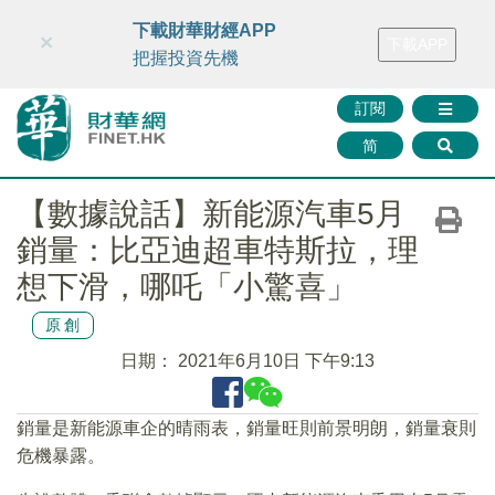
財華智庫網
FINTV
FINMETA
財華證券
媒體矩陣
下載財華財經APP
×
下載APP
智庫沙龍
聯絡我們
把握投資先機
訂閱
简
【數據說話】新能源汽車5月
銷量：比亞迪超車特斯拉，理
想下滑，哪吒「小驚喜」
原創
日期：
2021年6月10日 下午9:13
銷量是新能源車企的晴雨表，銷量旺則前景明朗，銷量衰則
危機暴露。