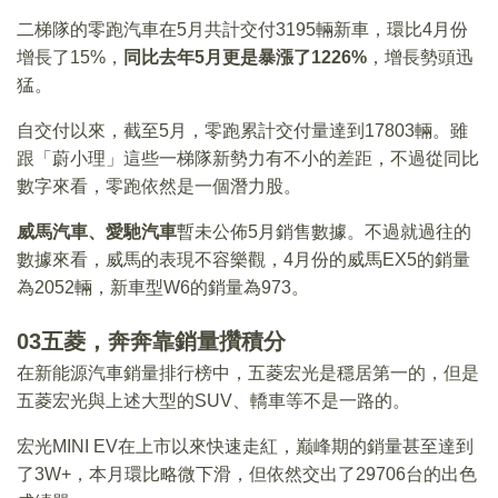
二梯隊的零跑汽車在5月共計交付3195輛新車，環比4月份
增長了15%，
同比去年5月更是暴漲了1226%
，增長勢頭迅
猛。
自交付以來，截至5月，零跑累計交付量達到17803輛。雖
跟「蔚小理」這些一梯隊新勢力有不小的差距，不過從同比
數字來看，零跑依然是一個潛力股。
威馬汽車、愛馳汽車
暫未公佈5月銷售數據。不過就過往的
數據來看，威馬的表現不容樂觀，4月份的威馬EX5的銷量
為2052輛，新車型W6的銷量為973。
03五菱，奔奔靠銷量攢積分
在新能源汽車銷量排行榜中，五菱宏光是穩居第一的，但是
五菱宏光與上述大型的SUV、轎車等不是一路的。
宏光MINI EV在上市以來快速走紅，巅峰期的銷量甚至達到
了3W+，本月環比略微下滑，但依然交出了29706台的出色