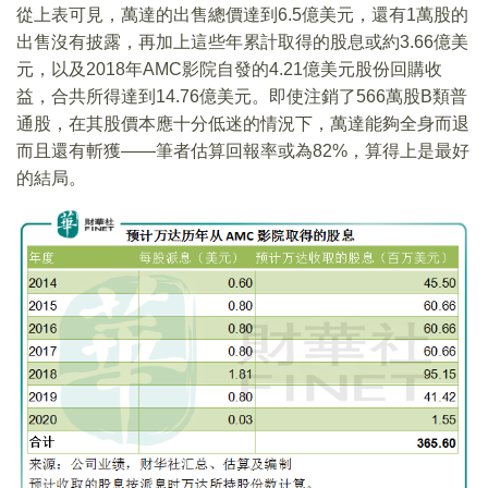
從上表可見，萬達的出售總價達到6.5億美元，還有1萬股的
出售沒有披露，再加上這些年累計取得的股息或約3.66億美
元，以及2018年AMC影院自發的4.21億美元股份回購收
益，合共所得達到14.76億美元。即使注銷了566萬股B類普
通股，在其股價本應十分低迷的情況下，萬達能夠全身而退
而且還有斬獲——筆者估算回報率或為82%，算得上是最好
的結局。