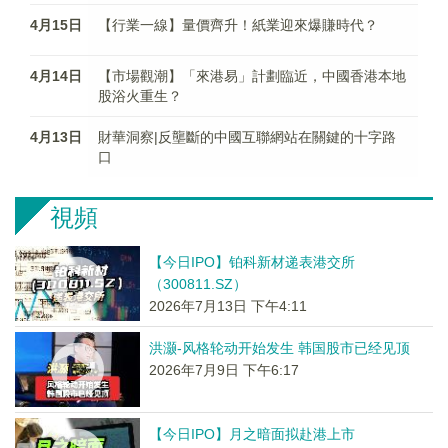
4月15日
【行業一線】量價齊升！紙業迎來爆賺時代？
4月14日
【市場觀潮】「來港易」計劃臨近，中國香港本地
股浴火重生？
4月13日
財華洞察|反壟斷的中國互聯網站在關鍵的十字路
口
視頻
【今日IPO】铂科新材递表港交所
（300811.SZ）
2026年7月13日 下午4:11
洪灏-风格轮动开始发生 韩国股市已经见顶
2026年7月9日 下午6:17
【今日IPO】月之暗面拟赴港上市