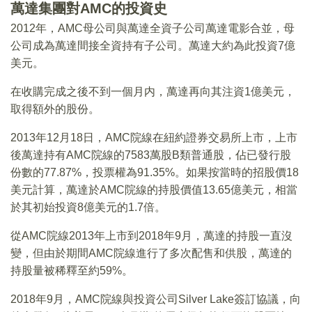
萬達集團對AMC的投資史
2012年，AMC母公司與萬達全資子公司萬達電影合並，母
公司成為萬達間接全資持有子公司。萬達大約為此投資7億
美元。
在收購完成之後不到一個月内，萬達再向其注資1億美元，
取得額外的股份。
2013年12月18日，AMC院線在紐約證券交易所上市，上市
後萬達持有AMC院線的7583萬股B類普通股，佔已發行股
份數的77.87%，投票權為91.35%。如果按當時的招股價18
美元計算，萬達於AMC院線的持股價值13.65億美元，相當
於其初始投資8億美元的1.7倍。
從AMC院線2013年上市到2018年9月，萬達的持股一直沒
變，但由於期間AMC院線進行了多次配售和供股，萬達的
持股量被稀釋至約59%。
2018年9月，AMC院線與投資公司Silver Lake簽訂協議，向