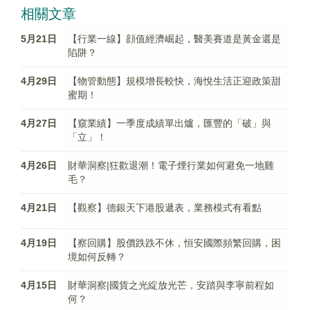
相關文章
5月21日
【行業一線】顔值經濟崛起，醫美賽道是黃金還是
陷阱？
4月29日
【物管動態】規模增長較快，海悅生活正迎政策甜
蜜期！
4月27日
【窺業績】一季度成績單出爐，匯豐的「破」與
「立」！
4月26日
財華洞察|狂歡退潮！電子煙行業如何避免一地雞
毛？
4月21日
【觀察】德銀天下港股遞表，業務模式有看點
4月19日
【察回購】股價跌跌不休，恒安國際頻繁回購，困
境如何反轉？
4月15日
財華洞察|國貨之光綻放光芒，安踏與李寧前程如
何？