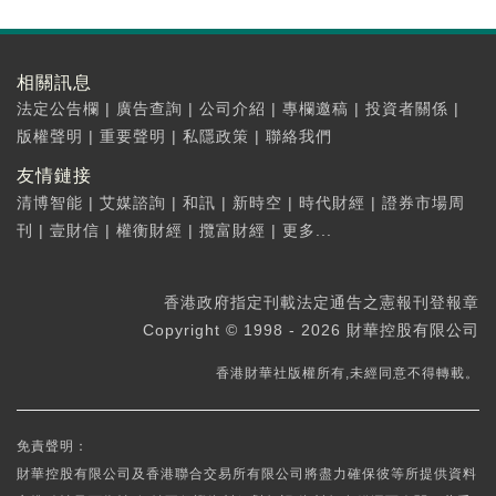
相關訊息
法定公告欄
|
廣告查詢
|
公司介紹
|
專欄邀稿
|
投資者關係
|
版權聲明
|
重要聲明
|
私隱政策
|
聯絡我們
友情鏈接
清博智能
|
艾媒諮詢
|
和訊
|
新時空
|
時代財經
|
證券市場周
刊
|
壹財信
|
權衡財經
|
攬富財經
|
更多...
香港政府指定刊載法定通告之憲報刊登報章
Copyright © 1998 - 2026 財華控股有限公司
香港財華社版權所有,未經同意不得轉載。
免責聲明：
財華控股有限公司及香港聯合交易所有限公司將盡力確保彼等所提供資料