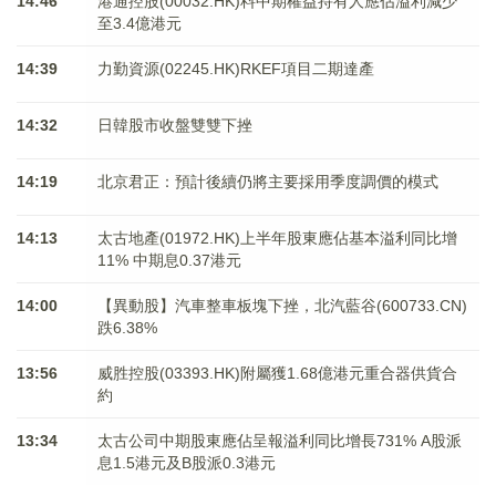
14:46
港通控股(00032.HK)料中期權益持有人應佔溢利減少
至3.4億港元
14:39
力勤資源(02245.HK)RKEF項目二期達產
14:32
日韓股市收盤雙雙下挫
14:19
北京君正：預計後續仍將主要採用季度調價的模式
14:13
太古地產(01972.HK)上半年股東應佔基本溢利同比增
11% 中期息0.37港元
14:00
【異動股】汽車整車板塊下挫，北汽藍谷(600733.CN)
跌6.38%
13:56
威胜控股(03393.HK)附屬獲1.68億港元重合器供貨合
約
13:34
太古公司中期股東應佔呈報溢利同比增長731% A股派
息1.5港元及B股派0.3港元