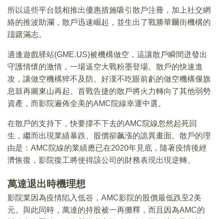
所以這些平台競相推出優惠措施吸引散戶注冊，加上社交網
絡的推波助瀾，散戶迅速崛起，並生出了戰勝華爾街機構的
躊躇滿志。
適逢遊戲驿站(GME.US)被機構做空，這讓散戶瞬間迸發出
守護情懷的激情，一場逼空大戰粉墨登場。散戶的快速進
攻，讓做空機構猝不及防。好漢不吃眼前虧的做空機構偃旗
息鼓再圖東山再起。首戰告捷的散戶將火力轉向了其他弱勢
資產，而影院遍佈全美的AMC院線幸運中選。
在散戶的支持下，快要撐不下去的AMC院線忽然起死回
生，繼而出現業績暴跌、股價卻飙漲的詭異畫面。散戶的理
由是：AMC院線的業績應已在2020年見底，隨著疫情後經
濟恢復，影院復工將使得該公司的財務表現出現逆轉。
萬達退出時機理想
影院業因為疫情陷入低谷，AMC影院的股價最低跌至2美
元。與此同時，萬達的持股被一再攤釋，而且因為AMC的