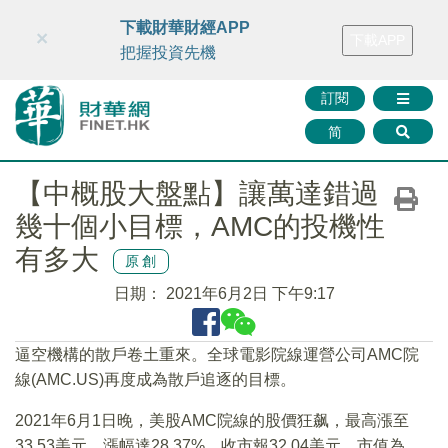
財華智庫網
FINTV
FINMETA
財華證券
媒體矩陣
下載財華財經APP
×
下載APP
智庫沙龍
聯絡我們
把握投資先機
訂閱
简
【中概股大盤點】讓萬達錯過
幾十個小目標，AMC的投機性
有多大
原創
日期：
2021年6月2日 下午9:17
逼空機構的散戶卷土重來。全球電影院線運營公司AMC院
線(AMC.US)再度成為散戶追逐的目標。
2021年6月1日晚，美股AMC院線的股價狂飙，最高漲至
33.53美元，漲幅達28.37%，收市報32.04美元，市值為