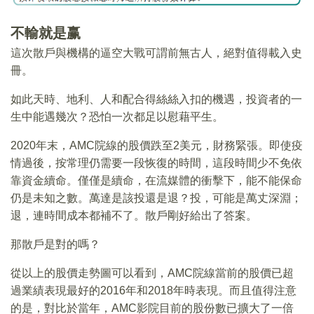
不輸就是赢
這次散戶與機構的逼空大戰可謂前無古人，絕對值得載入史
冊。
如此天時、地利、人和配合得絲絲入扣的機遇，投資者的一
生中能遇幾次？恐怕一次都足以慰藉平生。
2020年末，AMC院線的股價跌至2美元，財務緊張。即使疫
情過後，按常理仍需要一段恢復的時間，這段時間少不免依
靠資金續命。僅僅是續命，在流媒體的衝擊下，能不能保命
仍是未知之數。萬達是該投還是退？投，可能是萬丈深淵；
退，連時間成本都補不了。散戶剛好給出了答案。
那散戶是對的嗎？
從以上的股價走勢圖可以看到，AMC院線當前的股價已超
過業績表現最好的2016年和2018年時表現。而且值得注意
的是，對比於當年，AMC影院目前的股份數已擴大了一倍