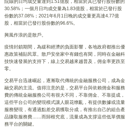
院線的日均成交量達到1.51億股，相當於其已發行股份數的
30.58%；一個月日均成交量為1.83億股，相當於已發行股
份數的37.08%；2021年6月1日晚的成交量更高達4.77億
股，相當於已發行股份數的96.6%。
興風作浪的是散戶。
疫情封鎖期間，為緩和經濟的負面影響，各地政府都推出優
惠政策補貼民眾。散戶安坐家中有錢也有閑，同時在金融科
技快速發展的支持下，線上交易越來越普及，佣金率更跌至
零。
交易平台迅速崛起，逐漸取代傳統的金融服務公司，成為金
融交易的主流。值得注意的是，交易平台與依賴佣金和服務
費的傳統金融服務公司有很大不同，不靠佣金、不靠提成，
這些平台公司的變現模式讓人眼花缭亂，有提供數據或流量
服務變現，有通過點差交易獲取分成，有推出自己的組合產
品賺取服務費……而歸根究底，流量成為支撐這些低單價服
務平台的關鍵。