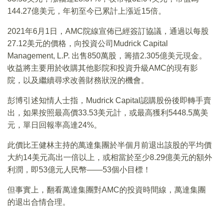
144.27億美元，年初至今已累計上漲近15倍。
2021年6月1日，AMC院線宣佈已經簽訂協議，通過以每股
27.12美元的價格，向投資公司Mudrick Capital
Management, L.P. 出售850萬股，籌措2.305億美元現金。
收益將主要用於收購其他影院和投資升級AMC的現有影
院，以及繼續尋求改善財務狀況的機會。
彭博引述知情人士指，Mudrick Capital認購股份後即轉手賣
出，如果按照最高價33.53美元計，或最高獲利5448.5萬美
元，單日回報率高達24%。
此價比王健林主持的萬達集團於半個月前退出該股的平均價
大約14美元高出一倍以上，或相當於至少8.29億美元的額外
利潤，即53億元人民幣——53個小目標！
但事實上，翻看萬達集團對AMC的投資時間線，萬達集團
的退出合情合理。