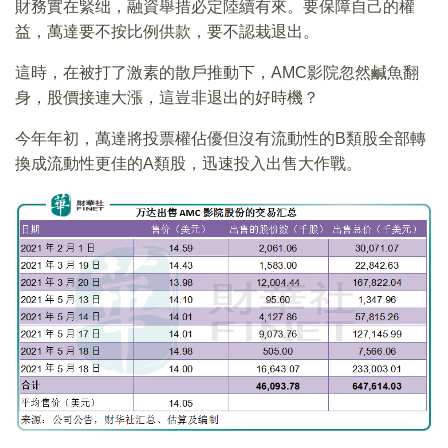
財務實在緊绌，融資舉措必定陸續有來。要保障自己的權
益，萬達要不按比例供款，要不認栽退出。
這時，在被打了激素的散戶推動下，AMC影院忽然鹹魚翻
身，股價接連大漲，這豈非退出的好時機？
今年年初，萬達將投票權佔優但沒有流動性的B類股全部轉
換成流動性更佳的A類股，迅速投入出售大作戰。