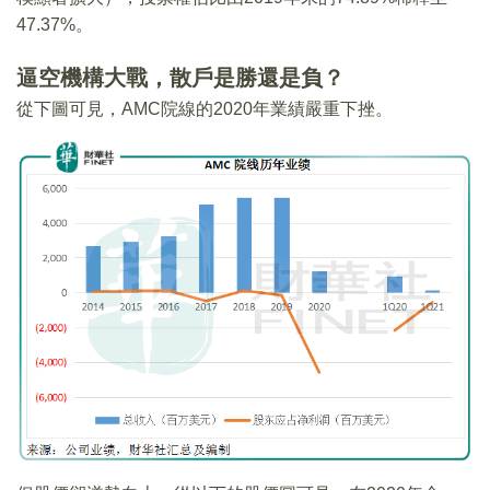
47.37%。
逼空機構大戰，散戶是勝還是負？
從下圖可見，AMC院線的2020年業績嚴重下挫。