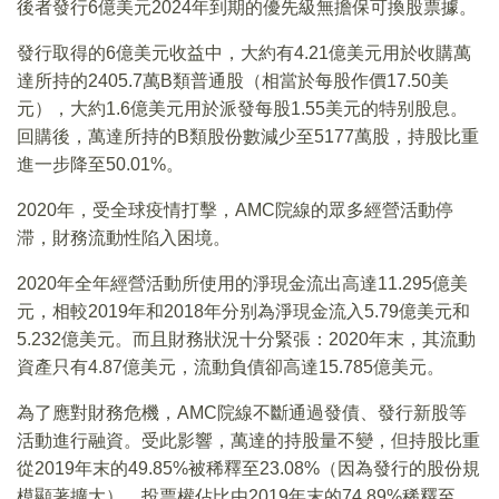
後者發行6億美元2024年到期的優先級無擔保可換股票據。
發行取得的6億美元收益中，大約有4.21億美元用於收購萬
達所持的2405.7萬B類普通股（相當於每股作價17.50美
元），大約1.6億美元用於派發每股1.55美元的特别股息。
回購後，萬達所持的B類股份數減少至5177萬股，持股比重
進一步降至50.01%。
2020年，受全球疫情打擊，AMC院線的眾多經營活動停
滞，財務流動性陷入困境。
2020年全年經營活動所使用的淨現金流出高達11.295億美
元，相較2019年和2018年分别為淨現金流入5.79億美元和
5.232億美元。而且財務狀況十分緊張：2020年末，其流動
資產只有4.87億美元，流動負債卻高達15.785億美元。
為了應對財務危機，AMC院線不斷通過發債、發行新股等
活動進行融資。受此影響，萬達的持股量不變，但持股比重
從2019年末的49.85%被稀釋至23.08%（因為發行的股份規
模顯著擴大），投票權佔比由2019年末的74.89%稀釋至