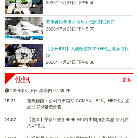
2026年7月21日 下午5:50
百度獲批香港首個無人駕駛測試牌照
2026年7月23日 下午5:55
【今日IPO】大族数控[3200.HK]业绩暴增反
跌
2026年7月24日 下午5:36
快訊
更多
2026年8月6日 星期四 07:39:25
15:21
魯陽節能：公司汽車襯墊 CCMAX、E2K、HBD系列產
品已實現量產銷售
14:57
【盈喜】榮昌生物(09995.HK)料中期扭虧為盈 淨利潤
約47億元