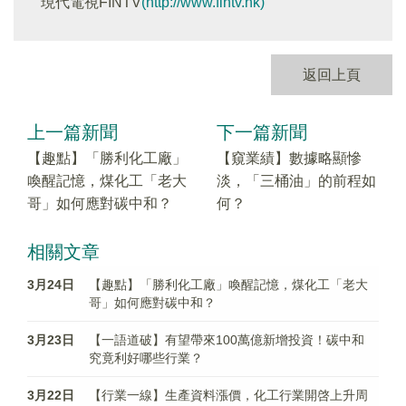
現代電視FINTV
(http://www.fintv.hk)
返回上頁
上一篇新聞
下一篇新聞
【趣點】「勝利化工廠」
【窺業績】數據略顯慘
喚醒記憶，煤化工「老大
淡，「三桶油」的前程如
哥」如何應對碳中和？
何？
相關文章
3月24日
【趣點】「勝利化工廠」喚醒記憶，煤化工「老大
哥」如何應對碳中和？
3月23日
【一語道破】有望帶來100萬億新增投資！碳中和
究竟利好哪些行業？
3月22日
【行業一線】生產資料漲價，化工行業開啓上升周