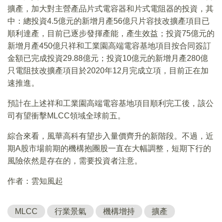
擴產，加大對主營產品片式電容器和片式電阻器的投資，其
中：總投資4.5億元的新增月產56億只片容技改擴產項目已
順利達產，目前已逐步發揮產能，產生效益；投資75億元的
新增月產450億只祥和工業園高端電容基地項目按合同簽訂
金額已完成投資29.88億元；投資10億元的新增月產280億
只電阻技改擴產項目於2020年12月完成立項，目前正在加
速推進。
預計在上述祥和工業園高端電容基地項目順利完工後，該公
司有望衝擊MLCC領域全球前五。
綜合來看，風華高科有望步入量價齊升的新階段。不過，近
期A股市場前期的機構抱團股一直在大幅調整，短期下行的
風險依然是存在的，需要投資者注意。
作者：雲知風起
MLCC
行業景氣
機構增持
擴產