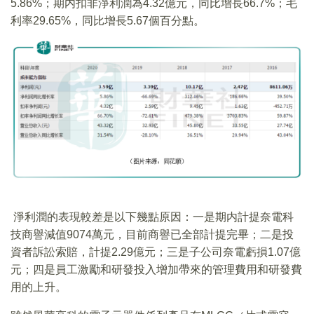
5.86%；期内扣非淨利潤為4.32億元，同比增長66.7%；毛
利率29.65%，同比增長5.67個百分點。
淨利潤的表現較差是以下幾點原因：一是期内計提奈電科
技商譽減值9074萬元，目前商譽已全部計提完畢；二是投
資者訴訟索賠，計提2.29億元；三是子公司奈電虧損1.07億
元；四是員工激勵和研發投入增加帶來的管理費用和研發費
用的上升。