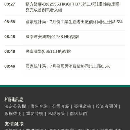
09:27
勁方醫藥-B(02595.HK)GFH375第二項註冊性臨床研
究完成首例患者入組
08:58
國家統計局：7月份工業生產者出廠價格同比上漲3.5%
08:48
國泰君安國際(01788.HK)復牌
08:48
民富國際(08511.HK)復牌
08:46
國家統計局：7月份居民消費價格同比上漲0.5%
相關訊息
法定公告欄
|
廣告查詢
|
公司介紹
|
專欄邀稿
|
投資者關係
|
版權聲明
|
重要聲明
|
私隱政策
|
聯絡我們
友情鏈接