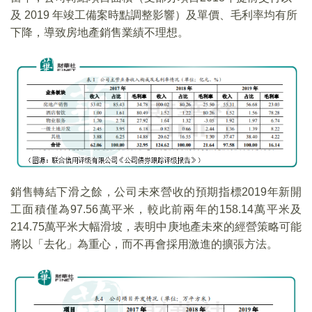
及 2019 年竣工備案時點調整影響）及單價、毛利率均有所
下降，導致房地產銷售業績不理想。
銷售轉結下滑之餘，公司未來營收的預期指標2019年新開
工面積僅為97.56萬平米，較此前兩年的158.14萬平米及
214.75萬平米大幅滑坡，表明中庚地產未來的經營策略可能
將以「去化」為重心，而不再會採用激進的擴張方法。