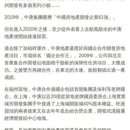
州開發有多個系列小鎮……
2019年，中庚集團榮膺「中國房地產開發企業61強」。
但在進入2020年之後，至少從外表看上去順風順水的中庚
地產便開始接連踩雷。
過去除了加槓桿運作，中庚地產還擅於與國企合作開發房地
產項目，市場得名「國企合作王」。2009年，公司與北京
首農集合作開發佔地面積千餘畝的保障性住房項目，大獲成
功。之後雙方再續合作，在東北的大連、旅順都搞出過一番
成績。
在福州當地，中庚合作過國企包括首開集團及保利等老牌國
企。在上海，中庚以近20億從當地老牌國資委房企上海實業
城市開發集團手中接過了上海城開龍城40%股本權益。吃過
甜頭的兩者後來又在去年年底合組合營企業，開發武漢陽邏
經濟開發區中心地塊。