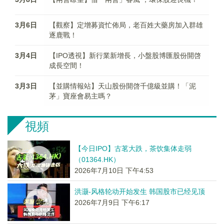
3月6日
【觀察】定增募資忙佈局，老百姓大藥房加入群雄
逐鹿戰！
3月4日
【IPO透視】新行業新增長，小盤股博匯股份開啓
成長空間！
3月3日
【並購情報站】天山股份開啓千億級並購！「泥
茅」寶座會易主嗎？
視頻
【今日IPO】古茗大跌，茶饮集体走弱
（01364.HK）
2026年7月10日 下午4:53
洪灏-风格轮动开始发生 韩国股市已经见顶
2026年7月9日 下午6:17