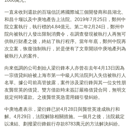
1000萬元。
一直未收到還款的百瑞信託將國際城三個開發商和昌湖北、
和昌十堰以及中庚地產告上法院。2019年7月25日，鄭州中
院立案執行，執行標的4.84億元。第二年2月24日，鄭州中
院向被執行人發出限制消費令，在調查發現被執行人再無可
供執行財產之後，終結了執行程序。當年年底，鄭州中院再
次立案，恢復強制執行，於是便有了文章開頭中庚地產列為
被執行人的案件。
向來低調的公司創始人梁衍鋒本人亦曾在去年4月13日因為
一宗借貸糾紛被上海市第一中級人民法院列入失信被執行人
名單。據公司前高管披露，案件涉及梁衍鋒與其一位女性朋
友龔世英的借貸。雙方借款時未簽訂嚴格借貸合同，無明文
規定何時還款。之後龔世英急需用錢引發糾紛。
中庚地產表示，梁衍鋒已於4月28日與龔世英達成執行和
解。4月29日，法院解除相關措施。一個月之後，法院裁定
以凍結、劃撥梁衍鋒銀行存款8783萬元的方法解決糾紛。