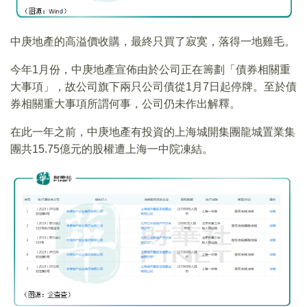
中庚地產的高溢價收購，最終只買了寂寞，落得一地雞毛。
今年1月份，中庚地產宣佈由於公司正在籌劃「債券相關重
大事項」，故公司旗下兩只公司債從1月7日起停牌。至於債
券相關重大事項所謂何事，公司仍未作出解釋。
在此一年之前，中庚地產有投資的上海城開集團龍城置業集
團共15.75億元的股權遭上海一中院凍結。