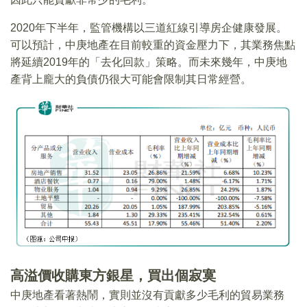
2020年下半年，監管機構以三道紅線引導房企健康發展。
可以預計，中庚地產在目前較重的資金壓力下，其業務焦點
將延續2019年的「去化回款」策略。而未來幾年，中庚地
產背上龐大的負債仍很大可能會限制其日常經營。
高溢價收購東方銀星，買出個寂寞
中庚地產看著熱鬧，實則並沒有貢獻多少毛利的貿易業務