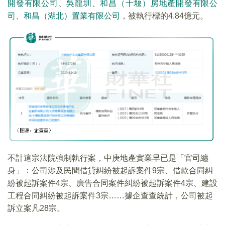
開發有限公司
、
吳龍圳
、
和昌（十堰）房地產開發有限公
司
、
和昌（湖北）置業有限公司
，被執行標的4.84億元。
不計這宗法院強制執行案，中庚地產實業早已是「官司纏
身」：公司涉及民間借貸糾紛被起訴案件9宗、借款合同糾
紛被起訴案件4宗、廣告合同案件糾紛被起訴案件4宗、建設
工程合同糾紛被起訴案件3宗……據企查查統計，公司被起
訴立案凡28宗。