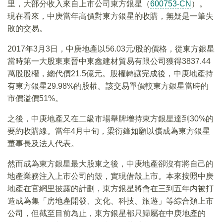
里，大部分收入來自上市公司東方銀星（
600753-CN
）。
現在看來，中庚當年高價對東方銀星的收購，無疑是一筆失
敗的交易。
2017年3月3日，中庚地產以56.03元/股的價格，從東方銀星
當時第一大股東東晉中東鑫建材貿易有限公司獲得3837.44
萬股股權，總代價21.5億元。股權轉讓完成後，中庚地產持
有東方銀星29.98%的股權。該交易單價較東方銀星當時的
市價溢價51%。
之後，中庚地產又在二級市場舉牌增持東方銀星達到30%的
要約收購線。當年4月中旬，梁衍鋒如願以償成為東方銀星
董事長及法人代表。
然而成為東方銀星最大股東之後，中庚地產卻沒有將自己的
地產業務注入上市公司的殼，實現借殼上市。本來按照中庚
地產在官網里披露的計劃，東方銀星將會在三到五年内被打
造成為集「房地產開發、文化、科技、旅遊」等綜合類上市
公司，但截至目前為止，東方銀星都只歸屬在中庚地產的