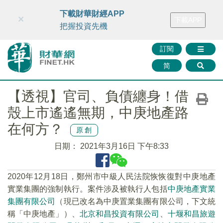
財華智庫網
FINTV
FINMETA
財華證券
媒體矩陣
下載財華財經APP
×
下載APP
智庫沙龍
聯絡我們
把握投資先機
訂閱
简
【透視】官司、負債纏身！借
殼上市遙遙無期，中庚地產路
在何方？
原創
日期：
2021年3月16日 下午8:33
2020年12月18日，鄭州市中級人民法院恢恢復對中庚地產
實業集團的強制執行。案件涉及被執行人包括
中庚地產實業
集團有限公司
（現已改名為中庚置業集團有限公司，下文統
稱「中庚地產」）、
北京和昌投資有限公司
、
十堰和昌旅遊