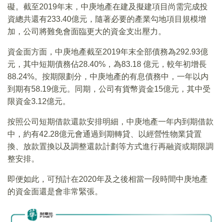
礙。截至2019年末，中庚地產在建及擬建項目尚需完成投
資總共還有233.40億元，隨著必要的產業勾地項目規模增
加，公司將難免會面臨更大的資金支出壓力。
資金面方面，中庚地產截至2019年末全部債務為292.93億
元，其中短期債務佔28.40%，為83.18 億元，較年初增長
88.24%。按期限劃分，中庚地產的有息債務中，一年以内
到期有58.19億元。同期，公司有貨幣資金15億元，其中受
限資金3.12億元。
按照公司短期借款還款安排明細，中庚地產一年内到期借款
中，約有42.28億元會通過到期轉貸、以經營性物業貸置
換、放款置換以及調整還款計劃等方式進行再融資或期限調
整安排。
即便如此，可預計在2020年及之後相當一段時間中庚地產
的資金面還是會非常緊張。