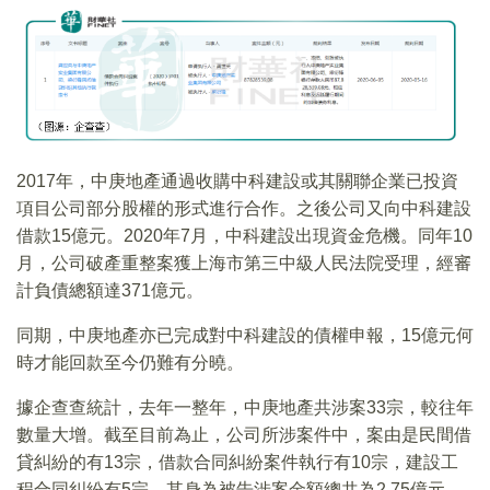
2017年，中庚地產通過收購中科建設或其關聯企業已投資
項目公司部分股權的形式進行合作。之後公司又向中科建設
借款15億元。2020年7月，中科建設出現資金危機。同年10
月，公司破產重整案獲上海市第三中級人民法院受理，經審
計負債總額達371億元。
同期，中庚地產亦已完成對中科建設的債權申報，15億元何
時才能回款至今仍難有分曉。
據企查查統計，去年一整年，中庚地產共涉案33宗，較往年
數量大增。截至目前為止，公司所涉案件中，案由是民間借
貸糾紛的有13宗，借款合同糾紛案件執行有10宗，建設工
程合同糾紛有5宗，其身為被告涉案金額總共為2.75億元。