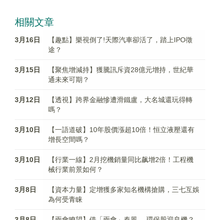
相關文章
3月16日
【趣點】樂視倒了!天際汽車卻活了，踏上IPO徵
途？
3月15日
【聚焦增減持】獲騰訊斥資28億元增持，世紀華
通未來可期？
3月12日
【透視】跨界金融慘遭滑鐵盧，大名城還玩得轉
嗎？
3月10日
【一語道破】10年股價漲超10倍！恒立液壓還有
增長空間嗎？
3月10日
【行業一線】2月挖機銷量同比飙增2倍！工程機
械行業前景如何？
3月8日
【資本力量】定增獲多家知名機構搶購，三七互娛
為何受青睐
3月8日
【兩會瞭望】借「兩會」春風 ，環保股迎良機？