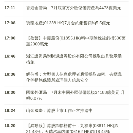
17:11
香港金管局：7月底官方外匯儲備資產為4478億美元
17:08
寶龍地產(01238.HK)7月合約銷售額約5.5億元
17:00
【盈警】中慶股份(01855.HK)料中期除稅後虧損500萬
至2000萬元
16:46
浙江證監局對財通證券股份有限公司採取出具警示函
措施
16:36
網信辦：大型個人信息處理者應當採取加密、去標識
化等措施保障所處理個人信息安全
16:30
國家外匯局：7月末中國外匯儲備規模34188億美元 升
幅0.07%
16:24
山金國際：港股上市工作正常推進中
16:20
【異動股】港股跌幅榜前十，九福來(08611.HK)跌
21.43%，天瑞汽車内飾(06162.HK)跌18.44%