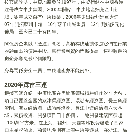
按官網說法，中庚地產發於1997年，由梁衍鋒在中國香港
注冊成立中庚集團。2000年開始，中庚地產拓荒金山新
城，翌年成立自有中庚物業，2006年走出福州進軍大連，
07年開拓蘇州市場，10年落子山城重慶，12年開始多元化
佈局，至今已二十有四年。
閩係房企素以「激進」聞名，高槓桿快速擴張是它們在行業
脫穎而出的慣用手段。當行業融資的門檻提高，這些激進的
房企亦難免被絆個踉跄。
身為閩係房企一員，中庚地產亦不能例外。
2020年踩雷三連
根據官網介紹，中庚地產在房地產領域精耕細作24年之後，
項目已覆蓋全國的京津冀經濟圈、環渤海經濟圈、長三角經
濟圈、海西經濟圈、成渝經濟圈、長江中遊經濟圈六大區
域，累積投資、開發項目四十多個，土地開發建築面積超
1100萬平方米。在上海、福州、美國等地投資建造了四家
自主品牌酒店。商業地產則有上海中庚漫遊城，在浙江、福