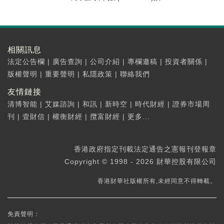
相關訊息
法定公告欄
|
廣告查詢
|
公司介紹
|
專欄邀稿
|
投資者關係
|
版權聲明
|
重要聲明
|
私隱政策
|
聯絡我們
友情鏈接
清博智能
|
艾媒諮詢
|
和訊
|
新時空
|
時代財經
|
證券市場周
刊
|
壹財信
|
權衡財經
|
攬富財經
|
更多...
香港政府指定刊載法定通告之憲報刊登報章
Copyright © 1998 - 2026 財華控股有限公司
香港財華社版權所有,未經同意不得轉載。
免責聲明：