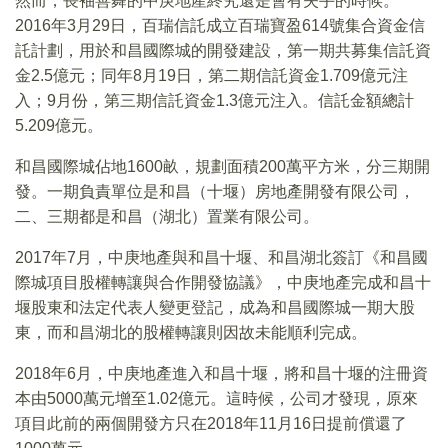
然而，長袖善舞的中庚地產終究還是會有失手的時候。
2016年3月29日，百瑞信託成立百瑞寶盈614號集合資金信
託計劃，用於和昌國際城的開發建設，第一期共募集信託資
金2.5億元；同年8月19日，第二期信託資金1.709億元注
入；9月份，第三期信託資金1.3億元注入。信託金額總計
5.209億元。
和昌國際城佔地1600畝，規劃面積200萬平方米，分三期開
發。一期負責單位是和昌（十堰）房地產開發有限公司，
二、三期都是和昌（湖北）置業有限公司。
2017年7月，中庚地產與和昌十堰、和昌湖北簽訂《和昌國
際城項目股權轉讓與合作開發協議》，中庚地產完成和昌十
堰股東和法定代表人變更登記，成為和昌國際城一期大股
東，而和昌湖北的股權轉讓則因故未能順利完成。
2018年6月，中庚地產進入和昌十堰，將和昌十堰的注冊資
本由5000萬元增至1.02億元。這時候，公司才發現，原來
項目此前的兩個開發方只在2018年11月16日提前償還了