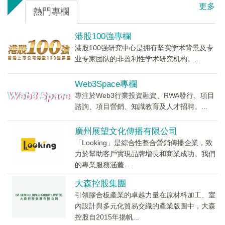
更多
熱門專欄
港股100強專欄
港股100强研究中心是拥有坚实学术背景及专
业专家团队的非盈利性学术研究机构。...
Web3Space專欄
專注於Web3行業投資融資、RWA發行、項目
諮詢、項目營銷、知識教育及人才招聘。...
廣州展望文化傳播有限公司
「Looking」是綜合性整合營銷傳播企業，致
力於幫助客戶實現品牌增長和商業成功。我們
的專業服務涵蓋...
大森控股集團
引領膠合板產業的卓越力量在原材料加工、室
內設計與多元化貿易交織的產業版圖中，大森
控股自2015年揚帆...