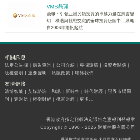
VMS鼎珮
鼎珮：引領亞洲另類投資的卓越力量在風雲變
幻、機遇與挑戰交織的全球投資版圖中，鼎珮
自2006年揚帆起航...
相關訊息
法定公告欄
|
廣告查詢
|
公司介紹
|
專欄邀稿
|
投資者關係
|
版權聲明
|
重要聲明
|
私隱政策
|
聯絡我們
友情鏈接
清博智能
|
艾媒諮詢
|
和訊
|
新時空
|
時代財經
|
證券市場周
刊
|
壹財信
|
權衡財經
|
攬富財經
|
更多...
香港政府指定刊載法定通告之憲報刊登報章
Copyright © 1998 - 2026 財華控股有限公司
香港財華社版權所有,未經同意不得轉載。