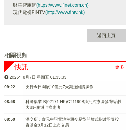
財華智庫網
(https://www.finet.com.cn)
現代電視FINTV
(http://www.fintv.hk)
返回上頁
相關視頻
快訊
更多
2026年8月7日 星期五 01:33:33
09:22
央行今日開展10億元7天期逆回購操作
08:58
科濟藥業-B(02171.HK)CT1190B獲批治療復發/難治性
大B細胞淋巴瘤患者
08:50
深交所：鑫元中證電池主題交易型開放式指數證券投
資基金8月12日上市交易