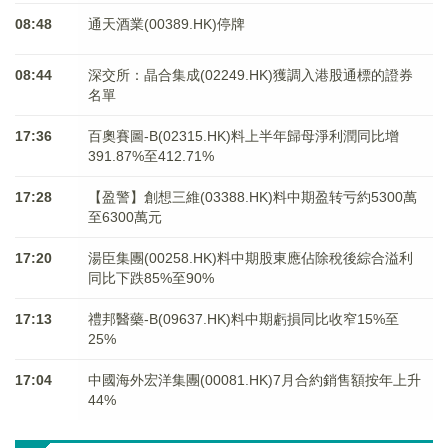
08:48
通天酒業(00389.HK)停牌
08:44
深交所：晶合集成(02249.HK)獲調入港股通標的證券
名單
17:36
百奧賽圖-B(02315.HK)料上半年歸母淨利潤同比增
391.87%至412.71%
17:28
【盈警】創想三維(03388.HK)料中期盈转亏約5300萬
至6300萬元
17:20
湯臣集團(00258.HK)料中期股東應佔除稅後綜合溢利
同比下跌85%至90%
17:13
禮邦醫藥-B(09637.HK)料中期虧損同比收窄15%至
25%
17:04
中國海外宏洋集團(00081.HK)7月合約銷售額按年上升
44%