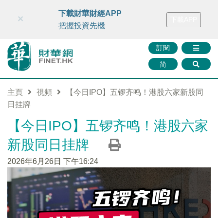
財華智庫網
FINTV
FINMETA
財華證券
媒體矩陣
下載財華財經APP
×
下載APP
智庫沙龍
聯絡我們
把握投資先機
訂閱
简
主頁
視頻
【今日IPO】五锣齐鸣！港股六家新股同
日挂牌
【今日IPO】五锣齐鸣！港股六家
新股同日挂牌
2026年6月26日 下午16:24