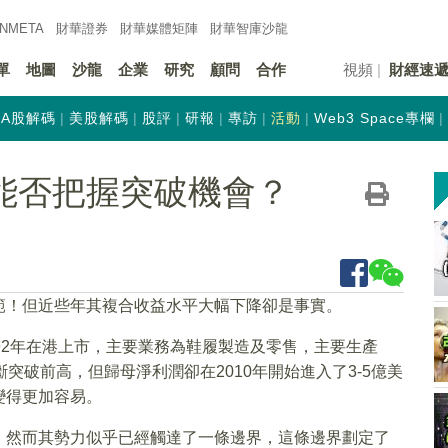
INMETA
財華證券
財華
媒體矩陣
財華
智庫沙龍
單
地圖
沙龍
企業
研究
顧問
合作
視頻
財經速
A股解碼
美股解碼
股評
研報
專訪
活動
Web3 Space專欄
業能否把握突破機會？
範！但近些年其複合收益水平大幅下降卻是事實。
92年在港上市，主要業務為鞋履製造及零售，主要生產
在不斷突破前高，但歸母淨利潤卻在2010年開始進入了3-5億美
變得更加容易。
，然而其勢力似乎已經觸達了一條邊界，這條邊界劃定了