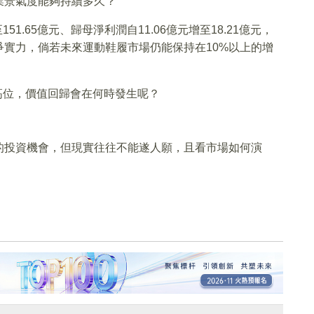
業景氣度能夠持續多久？
至151.65億元、歸母淨利潤自11.06億元增至18.21億元，
實力，倘若未來運動鞋履市場仍能保持在10%以上的增
史高位，價值回歸會在何時發生呢？
的投資機會，但現實往往不能遂人願，且看市場如何演