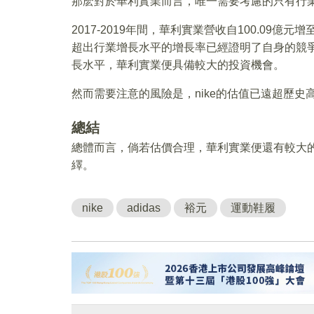
那麽對於華利實業而言，唯一需要考慮的只有行
2017-2019年間，華利實業營收自100.09億元增
超出行業增長水平的增長率已經證明了自身的競爭
長水平，華利實業便具備較大的投資機會。
然而需要注意的風險是，nike的估值已遠超歷
總結
總體而言，倘若估價合理，華利實業便還有較大
繹。
nike
adidas
裕元
運動鞋履