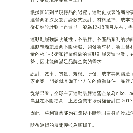
程，並實現產品量產上市。
根據圖紙到呈現樣品的過程，運動鞋履製造商需
運營商多次反复討論款式設計、材料選擇、成本
從初始設計到上市週期一般為12-18個月左右
運動鞋履強調功能性，各品牌、各產品系列的功
運動鞋履製造商不斷研發、開發新材料、新工藝
量的核心技術和行業經驗的運動鞋履製造企業，
勢，因此能夠滿足品牌企業的需求。
設計、效率、質量、規模、研發、成本共同鑄造
家企業一開始就具備了全方位的優勢條件，品牌
從結果看，全球主要運動品牌運營企業為nike、adidas
高且在不斷提高，上述企業市場份額合計由 2013 年度的
因此，華利實業能夠在隨後不斷穩固自身的護城河
隨後邏輯的展開便較為順暢了。