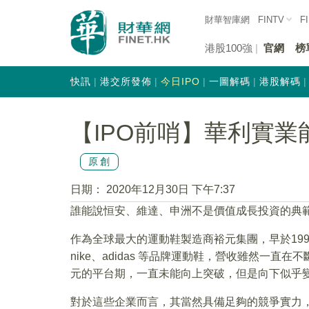
財華智庫網
FINTV
F
港股100強
官網
榜
快訊
港交所發佈
今日IPO
一圖解碼
港股解碼
【IPO前哨】華利實
原創
日期：
2020年12月30日 下午7:37
誰能說恒安、維達、申洲不是價值成長投資的典
作為全球最大的運動鞋製造商裕元集團，早於19
nike、adidas 等品牌運動鞋，營收雖然一直
元的平台期，一直未能向上突破，但是向下似乎
對於這些企業而言，其當然具備足夠的競爭實力