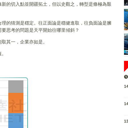
條新的切入點並開疆拓土，但以史觀之，轉型是條極為艱
合理的猜測是穩定。往正面論是穩健進取，往負面論是臃
需要思考的問題是天平開始往哪里傾斜？
能取其一，企業亦如是。
值。
1
1
1