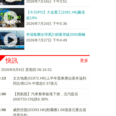
2026年7月16日 下午3:51
【今日IPO】大金重工[1081.HK]飙涨
超19%
2026年7月24日 下午5:36
奇瑞集團全球累計銷量突破2000萬輛
2026年7月27日 下午4:49
快訊
更多
2026年8月6日 星期四 06:16:53
4:13
太古地產(01972.HK)上半年股東應佔基本溢利
同比增11% 中期息0.37港元
4:00
【異動股】汽車整車板塊下挫，北汽藍谷
(600733.CN)跌6.38%
3:56
威胜控股(03393.HK)附屬獲1.68億港元重合器
供貨合約