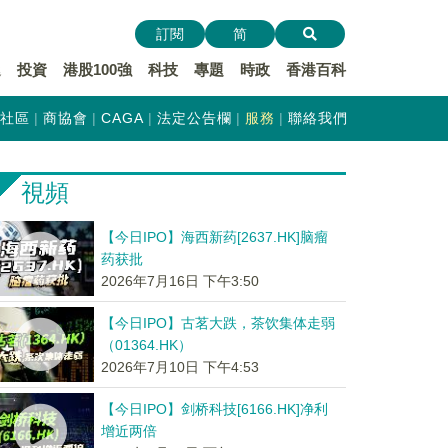
訂閱
简
遞
投資
港股100強
科技
專題
時政
香港百科
社區
商協會
CAGA
法定公告欄
服務
聯絡我們
視頻
【今日IPO】海西新药[2637.HK]脑瘤
药获批
2026年7月16日 下午3:50
【今日IPO】古茗大跌，茶饮集体走弱
（01364.HK）
2026年7月10日 下午4:53
【今日IPO】剑桥科技[6166.HK]净利
增近两倍