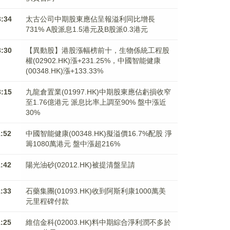
3:34
太古公司中期股東應佔呈報溢利同比增長
731% A股派息1.5港元及B股派0.3港元
3:30
【異動股】港股漲幅榜前十，生物係統工程股
權(02902.HK)漲+231.25%，中國智能健康
(00348.HK)漲+133.33%
3:15
九龍倉置業(01997.HK)中期股東應佔虧損收窄
至1.76億港元 派息比率上調至90% 盤中漲近
30%
1:52
中國智能健康(00348.HK)擬溢價16.7%配股 淨
籌1080萬港元 ​​​​​​​盤中漲超216%
1:42
陽光油砂(02012.HK)被提清盤呈請
1:33
石藥集團(01093.HK)收到阿斯利康1000萬美
元里程碑付款
1:25
維信金科(02003.HK)料中期綜合淨利潤不多於