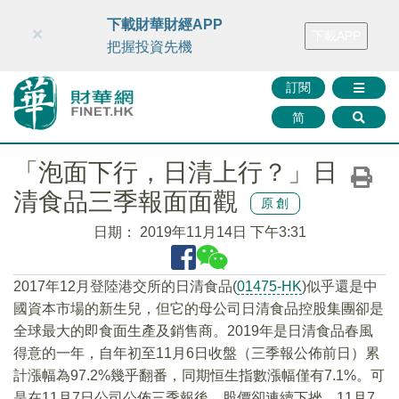
財華智庫網
FINTV
FINMETA
財華證券
媒體矩陣
下載財華財經APP
×
下載APP
智庫沙龍
聯絡我們
把握投資先機
訂閱
简
「泡面下行，日清上行？」日
清食品三季報面面觀
原創
日期：
2019年11月14日 下午3:31
2017年12月登陸港交所的日清食品(
01475-HK
)似乎還是中
國資本市場的新生兒，但它的母公司日清食品控股集團卻是
全球最大的即食面生產及銷售商。2019年是日清食品春風
得意的一年，自年初至11月6日收盤（三季報公佈前日）累
計漲幅為97.2%幾乎翻番，同期恒生指數漲幅僅有7.1%。可
是在11月7日公司公佈三季報後，股價卻連續下挫，11月7