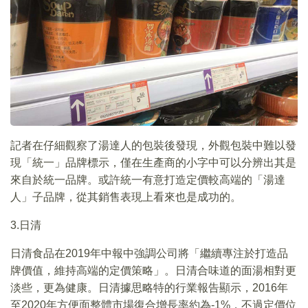
記者在仔細觀察了湯達人的包裝後發現，外觀包裝中難以發
現「統一」品牌標示，僅在生產商的小字中可以分辨出其是
來自於統一品牌。或許統一有意打造定價較高端的「湯達
人」子品牌，從其銷售表現上看來也是成功的。
3.日清
日清食品在2019年中報中強調公司將「繼續專注於打造品
牌價值，維持高端的定價策略」。日清合味道的面湯相對更
淡些，更為健康。日清據思略特的行業報告顯示，2016年
至2020年方便面整體市場復合增長率約為-1%，不過定價位