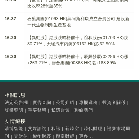
比收窄28%至35%
16:37
石藥集團(01093.HK)與阿斯利康成立合資公司 建設新
一代生物制劑生產基地
16:20
【異動股】港股跌幅榜前十，誼和股份(01703.HK)跌
80.71%，天瑞汽車内飾(06162.HK)跌62.50%
16:20
【異動股】港股漲幅榜前十，辰興發展(02286.HK)漲
+263.21%，德合集團(00368.HK)漲+163.89%
相關訊息
法定公告欄
|
廣告查詢
|
公司介紹
|
專欄邀稿
|
投資者關係
|
版權聲明
|
重要聲明
|
私隱政策
|
聯絡我們
友情鏈接
清博智能
|
艾媒諮詢
|
和訊
|
新時空
|
時代財經
|
證券市場周
刊
|
壹財信
|
權衡財經
|
攬富財經
|
更多...