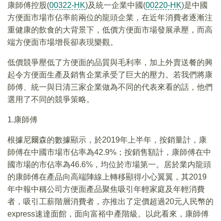
康師傅控股(
00322-HK
)及統一企業中國(
00220-HK
)是中國
方便面市場市佔率前兩位的龍頭企業，在近年消費者逐漸注
重健康的飲食的大背景下，低價方便面市場發展承壓，而高
端方便面市場增長卻表現樂觀。
低價競爭壓低了方便面的品質與毛利率，加上外賣送餐的興
起令方便面生產及銷售企業承受了巨大的壓力。若我們將康
師傅、統一與日清三家企業做為不同的代表來看的話，他們
選用了不同的競爭策略。
1.康師傅
根據尼爾森的數據顯示，於2019年上半年，按銷量計，康
師傅在中國市場市佔率為42.9%；按銷售額計，康師傅在中
國市場的市佔率為46.6%，均位於市場第一。居於業内龍頭
的康師傅在產品向高端陣線上轉移顯得小心翼翼，其2019
年中報中稱公司方便面產品聚焦吸引年輕家庭及年輕消費
者，吸引工薪階層消費者，亦推出了定價超過20元人民幣的
express速達面館，面向富裕中產階級。以此看來，康師傅