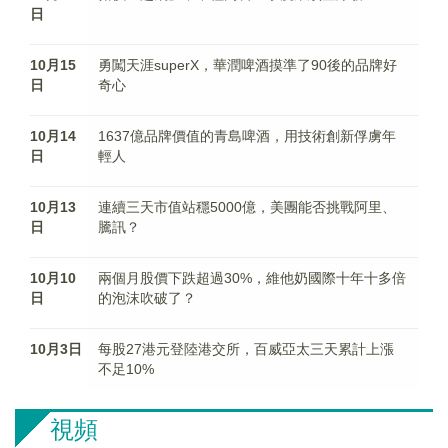
日
10月15
勇闖天涯superX，華潤啤酒摸準了90後的品牌好
日
奇心
10月14
1637億品牌價值的青島啤酒，用技術創新俘虜年
日
輕人
10月13
連續三天市值站穩5000億，美團能否挑戰阿里、
日
騰訊？
10月10
兩個月股價下跌超過30%，維他奶國際十年十多倍
日
的泡沫吹破了？
10月3日
每股27港元登陸港交所，百威亞太三天累計上漲
不足10%
視頻