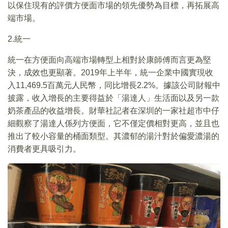
以保住現有的評價方便面市場的領先優勢為目標，再拓展高
端市場。
2.統一
統一在方便面向高端市場轉型上相對於康師傅而言更為堅
決，成效也更顯著。2019年上半年，統一企業中國實現收
入11,469.5百萬元人民幣，同比增長2.2%。據該公司財報中
披露，收入增長的主要得益於「湯達人」生活面以及另一款
奶茶產品的收益增長。財華社記者在深圳的一家社超市中仔
細觀察了湯達人係列方便面，它不僅定價相對更高，並且也
推出了較小容量的桶面類型。其濃郁的湯汁對於偏愛濃湯的
消費者更具吸引力。