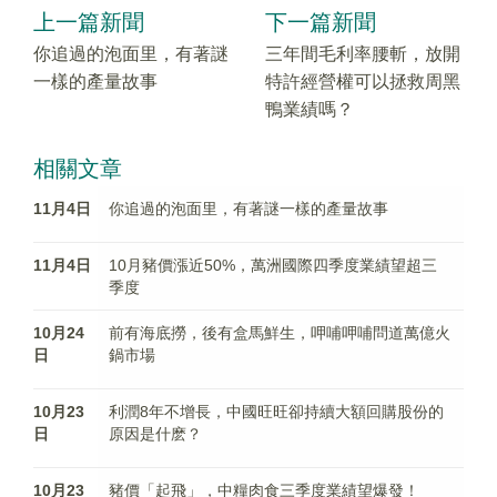
上一篇新聞
下一篇新聞
你追過的泡面里，有著謎
三年間毛利率腰斬，放開
一樣的產量故事
特許經營權可以拯救周黑
鴨業績嗎？
相關文章
11月4日
你追過的泡面里，有著謎一樣的產量故事
11月4日
10月豬價漲近50%，萬洲國際四季度業績望超三
季度
10月24
前有海底撈，後有盒馬鮮生，呷哺呷哺問道萬億火
日
鍋市場
10月23
利潤8年不增長，中國旺旺卻持續大額回購股份的
日
原因是什麽？
10月23
豬價「起飛」，中糧肉食三季度業績望爆發！