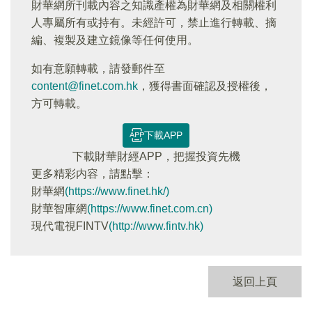
財華網所刊載內容之知識產權為財華網及相關權利
人專屬所有或持有。未經許可，禁止進行轉載、摘
編、複製及建立鏡像等任何使用。
如有意願轉載，請發郵件至
content@finet.com.hk
，獲得書面確認及授權後，
方可轉載。
下載APP
下載財華財經APP，把握投資先機
更多精彩内容，請點擊：
財華網
(https://www.finet.hk/)
財華智庫網
(https://www.finet.com.cn)
現代電視FINTV
(http://www.fintv.hk)
返回上頁