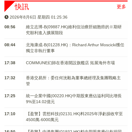
快訊
更多
2026年8月6日 星期四 01:25:37
08:56
維立志博-B(09887.HK)維利信治療肝細胞癌的Ⅱ期研
究順利進入擴展階段
08:44
北海康成-B(01228.HK)：Richard Arthur Moscicki獲任
獨立非執行董事
17:38
COMMUNE幻師在香港開設旗艦店 拓展海外市場
17:32
香港交易所：委任何洸毅為董事總經理及集團戰略主
管
17:25
統一企業中國(00220.HK)中期股東應佔溢利同比增長
9%至14.02億元
17:10
【盈警】雲想科技(02131.HK)料2025年淨虧損收窄至
4500萬-6000萬元
16:50
【盈警】中漆集團(01932.HK)料中期股東應佔虧損同