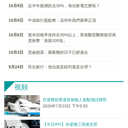
10月9日
近半年股價跌去30%，海信家電怎麽啦？
10月9日
中資銀行股點將：這些年我們風華正茂
10月6日
股本回報率保持在30%以上，香港醫思醫療能否再
度衝擊「港股100強」
10月3日
昆侖能源：最艱難的日子已經過去
9月24日
民生銀行：低估值是錯判還是合理？
視頻
百度獲批香港首個無人駕駛測試牌照
2026年7月23日 下午5:55
【今日IPO】亦诺微三闯港交所