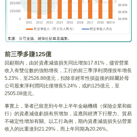
前三季多賺125億
回顧期内，由於資產減值損失同比增加17.81%，儘管營業
收入有雙位數的強勁增長，工行的前三季淨利潤僅按年增長
5.23%，至2526.88億元，扣除非經常性損益後的歸屬於母
公司股東淨利潤同比僅增長5.24%，或約125億元，至
2505.08億元。
事實上，筆者已留意到今年上半年金融機構（保險企業和銀
行）的資產減值虧損有所增加，這應與經濟下行壓力、貿易
不確定性增加有關。以工行為例，期内資產減值損失佔營業
收入的比重達到21.29%，而上年同期為20.26%。