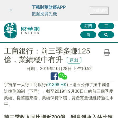
財華智庫網
FINTV
FINMETA
財華證券
媒體矩陣
下載財華財經APP
×
下載APP
智庫沙龍
聯絡我們
把握投資先機
訂閱
简
工商銀行：前三季多賺125
億，業績穩中有升
原創
日期：
2019年10月28日 上午10:52
宇宙第一大行工商銀行(
01398-HK
)上週五公佈了按中國會
計準則編制（下同），截至2019年9月30日止的前三個季度
業績。從整體來看，業績保持平穩，資產質量也維持過往水
平。
前三季收入同比增近700億，利息淨收入佔比進