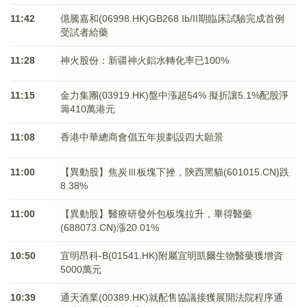
11:42
億騰嘉和(06998.HK)GB268 Ib/II期臨床試驗完成首例
受試者給藥
11:28
神火股份：新疆神火鋁水轉化率已100%
11:15
金力集團(03919.HK)盤中漲超54% 擬折讓5.1%配股淨
籌410萬港元
11:08
香港中華總商會倡五年規劃設四大願景
11:00
【異動股】焦炭Ⅲ板塊下挫，陝西黑貓(601015.CN)跌
8.38%
11:00
【異動股】醫療研發外包板塊拉升，畢得醫藥
(688073.CN)漲20.01%
10:50
宜明昂科-B(01541.HK)附屬宜明凱爾生物醫藥獲增資
5000萬元
10:39
通天酒業(00389.HK)就配售協議接獲展開法院程序通