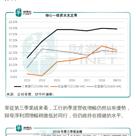
單從第三季業績來看，工行的季度營收增幅仍然佔有優勢，
歸母淨利潤增幅稍微低於同行，但仍維持在穩健的水平。