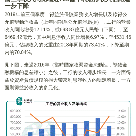
一步下降
2019年前三個季度，得益於保險業務收入增長以及錄得公
允值變動淨收益（上年同期為公允值淨虧損），工行的營業
收入同比增長12.11%，或698.87億元人民幣（下同），至
6469.42億元，其中利息淨收入同比增長6.97%，至4531.46
億元，佔總收入的比重由2018年同期的73.41%，下降至期
内的70.04%。
見下圖，走過2016年（當時國家收緊資金流動性，導致金
融機構的息差縮小）之後，工行的收入穩步增長，一方面得
益於資產負債規模的擴大帶來利息淨收入的穩定增長，一方
面則得益於收入的多元化。