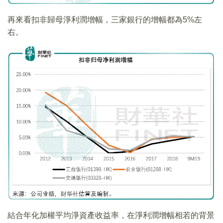
再來看扣非歸母淨利潤增幅，三家銀行的增幅都為5%左
右。
結合年化加權平均淨資產收益率，在淨利潤增幅相若的背景