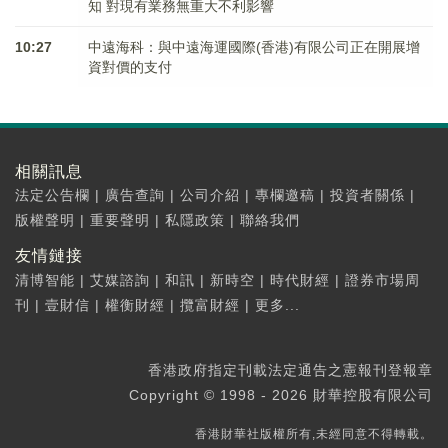
知 對現有業務無重大不利影響
10:27
中遠海科：與中遠海運國際(香港)有限公司正在開展增
資對價的支付
相關訊息
法定公告欄
|
廣告查詢
|
公司介紹
|
專欄邀稿
|
投資者關係
|
版權聲明
|
重要聲明
|
私隱政策
|
聯絡我們
友情鏈接
清博智能
|
艾媒諮詢
|
和訊
|
新時空
|
時代財經
|
證券市場周
刊
|
壹財信
|
權衡財經
|
攬富財經
|
更多...
香港政府指定刊載法定通告之憲報刊登報章
Copyright © 1998 - 2026 財華控股有限公司
香港財華社版權所有,未經同意不得轉載。