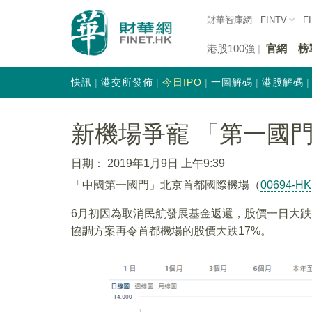
財華智庫網
FINTV
F
港股100強
官網
榜
快訊
港交所發佈
今日IPO
一圖解碼
港股解碼
新機場爭寵 「第一國
日期：
2019年1月9日 上午9:39
「中國第一國門」北京首都國際機場（
00694-HK
6月初因為取消民航發展基金返還，股價一日大跌
協調方案再令首都機場的股價大跌17%。