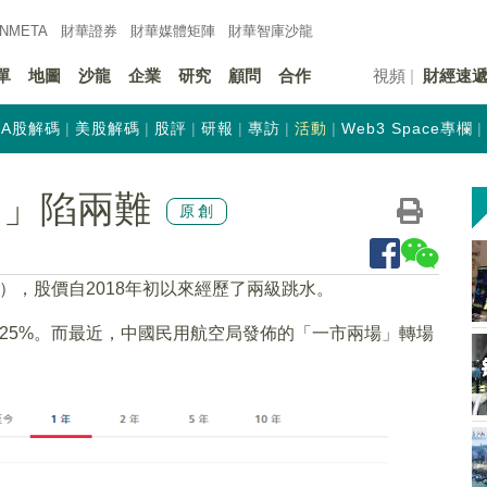
INMETA
財華證券
財華
媒體矩陣
財華
智庫沙龍
單
地圖
沙龍
企業
研究
顧問
合作
視頻
財經速
A股解碼
美股解碼
股評
研報
專訪
活動
Web3 Space專欄
門」陷兩難
原創
），股價自2018年初以來經歷了兩級跳水。
25%。而最近，中國民用航空局發佈的「一市兩場」轉場