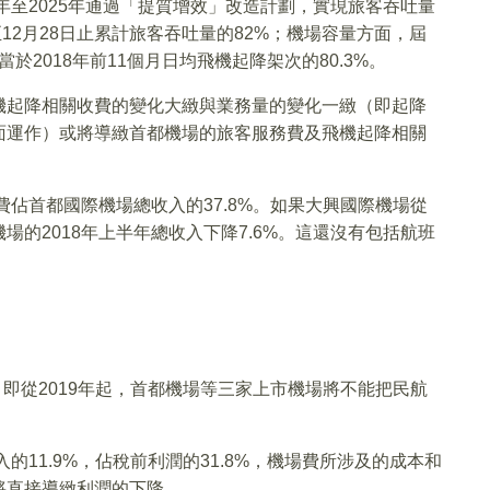
年至2025年通過「提質增效」改造計劃，實現旅客吞吐量
初至12月28日止累計旅客吞吐量的82%；機場容量方面，屆
於2018年前11個月日均飛機起降架次的80.3%。
機起降相關收費的變化大緻與業務量的變化一緻（即起降
面運作）或將導緻首都機場的旅客服務費及飛機起降相關
費佔首都國際機場總收入的37.8%。如果大興國際機場從
的2018年上半年總收入下降7.6%。這還沒有包括航班
。即從2019年起，首都機場等三家上市機場將不能把民航
的11.9%，佔稅前利潤的31.8%，機場費所涉及的成本和
將直接導緻利潤的下降。