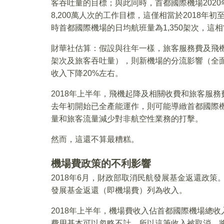
客吞吐量的目標；與此同時，首都國際機場2020
8,200萬人次的工作目標，這僅相當於2018年
時首都國際機場的日均航班量為1,350架次，這相當
財華社估算：假設與往年一樣，旅客服務費及飛
架次及旅客吞吐量），則新機場的分流影響（全
收入下降20%左右。
2018年上半年，飛機起降及相關收費和旅客服務
去年初開始已全產能運作，則可能導緻首都國際機場
量和旅客流量減少對非航空性業務的打擊。
然而，這還不算最糟糕。
機場費政策的不利影響
2018年6月，財政部取消民航發展基金返還政策
發展基金返還（即機場費）列為收入。
2018年上半年，機場費收入佔首都國際機場總收入
費用基本可以忽略不計，所以這筆收入被取消，