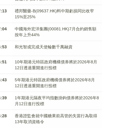
7:13
禮邦醫藥-B(09637.HK)料中期虧損同比收窄
15%至25%
7:04
中國海外宏洋集團(00081.HK)7月合約銷售額
按年上升44%
6:53
和光智成完成天使輪數千萬融資
6:51
10年期港元特區政府機構債券將於2026年8月
12日透過重開進行投標
6:43
5年期港元特區政府機構債券將於2026年8月
12日透過重開進行投標
6:39
1年期港元隔夜平均指數掛鉤債券將於2026年8
月12日進行投標
6:28
香港證監會就中國糖果前高管的失當行為取得
13年取消資格令