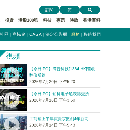
訂閱
简
遞
投資
港股100強
科技
專題
時政
香港百科
社區
商協會
CAGA
法定公告欄
服務
聯絡我們
視頻
【今日IPO】滴普科技[1384.HK]营收
翻倍反跌
2026年7月20日 下午5:20
【今日IPO】铂科电子递表港交所
2026年7月16日 下午3:50
工商舖上半年買賣宗數創4年新高
2026年7月14日 下午5:43