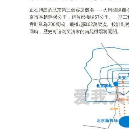
正在興建的北京第三個客運機場——大興國際機
京市區相距46公里，距首都機場67公里。一期工
吞吐量為200萬噸，飛機起降62萬架次。按計劃將於
同時，歷史可追溯至清末的南苑機場將關閉。