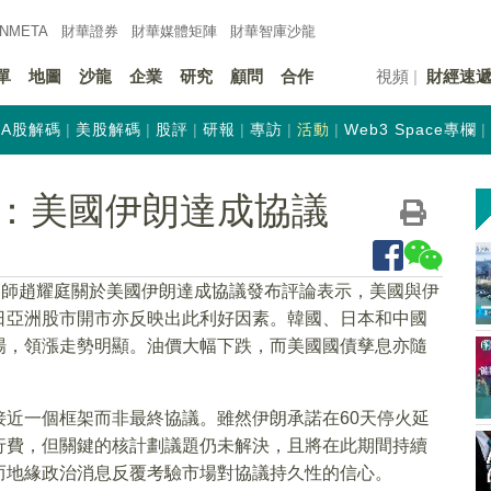
INMETA
財華證券
財華
媒體矩陣
財華
智庫沙龍
單
地圖
沙龍
企業
研究
顧問
合作
視頻
財經速
A股解碼
美股解碼
股評
研報
專訪
活動
Web3 Space專欄
：美國伊朗達成協議
略師趙耀庭關於美國伊朗達成協議發布評論表示，美國與伊
日亞洲股市開市亦反映出此利好因素。韓國、日本和中國
場，領漲走勢明顯。油價大幅下跌，而美國國債孳息亦隨
近一個框架而非最終協議。雖然伊朗承諾在60天停火延
行費，但關鍵的核計劃議題仍未解決，且將在此期間持續
而地緣政治消息反覆考驗市場對協議持久性的信心。