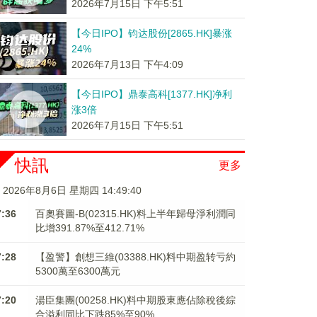
2026年7月15日 下午5:51
【今日IPO】钧达股份[2865.HK]暴涨
24%
2026年7月13日 下午4:09
【今日IPO】鼎泰高科[1377.HK]净利
涨3倍
2026年7月15日 下午5:51
快訊
更多
2026年8月6日 星期四 14:49:41
7:36
百奧賽圖-B(02315.HK)料上半年歸母淨利潤同
比增391.87%至412.71%
7:28
【盈警】創想三維(03388.HK)料中期盈转亏約
5300萬至6300萬元
7:20
湯臣集團(00258.HK)料中期股東應佔除稅後綜
合溢利同比下跌85%至90%