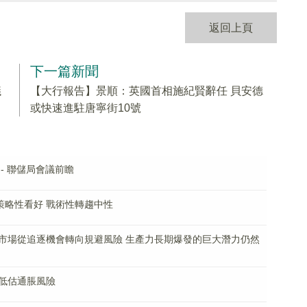
返回上頁
下一篇新聞
議
【大行報告】景順：英國首相施紀賢辭任 貝安德
或快速進駐唐寧街10號
- 聯儲局會議前瞻
策略性看好 戰術性轉趨中性
市場從追逐機會轉向規避風險 生產力長期爆發的巨大潛力仍然
低估通脹風險