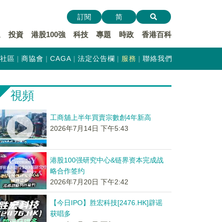
訂閱
简
遞
投資
港股100強
科技
專題
時政
香港百科
社區
商協會
CAGA
法定公告欄
服務
聯絡我們
視頻
工商舖上半年買賣宗數創4年新高
2026年7月14日 下午5:43
港股100强研究中心&链界资本完成战
略合作签约
2026年7月20日 下午2:42
【今日IPO】胜宏科技[2476.HK]辟谣
获唱多