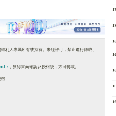
1
1
1
關權利人專屬所有或持有。未經許可，禁止進行轉載、
1
om.hk
，獲得書面確認及授權後，方可轉載。
1
先機
1
1