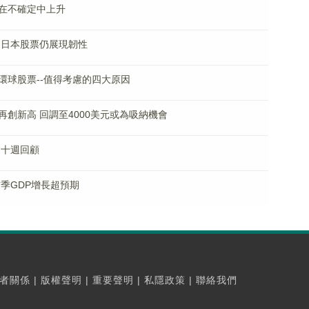
在不確定中上升
 日本股票仍展現韌性
環球股票--值得考慮的四大原因
創新高 回調至4000美元或為吸納機會
 十週回顧
首季GDP增長超預期
者關係
|
版權聲明
|
重要聲明
|
私隱政策
|
聯絡我們