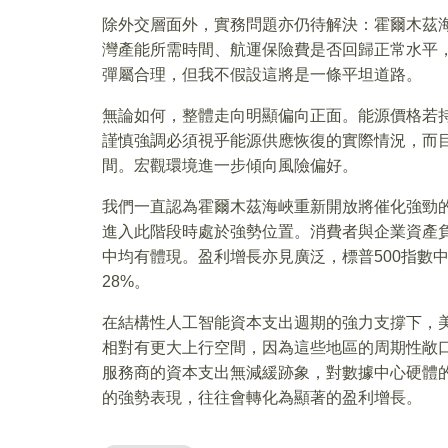
除外交層面外，實務問題亦仍待解決：霍爾木茲
灣產能所需時間、航運保險費是否回歸正常水平
彈屬合理，但我不假設這將是一條平坦道路。
無論如何，整體走向明顯偏向正面。能源價格若
謹慎強調必須視乎能源供應恢復的實際情況，而
間。宏觀環境進一步傾向風險偏好。
我們一直認為霍爾木茲海峽重新開放將催化強勁
進入此階段時處於強勢位置。消費者與企業資產
中均有體現。盈利增長亦見廣泛，標普500指數
28%。
在結構性人工智能資本支出週期的強力支撐下，
相對有更大上行空間，因為這些地區的周期性敞
服務商的資本支出無減緩跡象，對數據中心硬體
的強勢表現，往往會轉化為顯著的盈利增長。