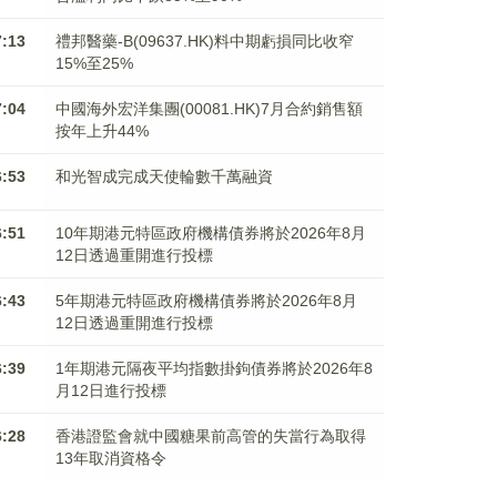
7:13
禮邦醫藥-B(09637.HK)料中期虧損同比收窄
15%至25%
7:04
中國海外宏洋集團(00081.HK)7月合約銷售額
按年上升44%
6:53
和光智成完成天使輪數千萬融資
6:51
10年期港元特區政府機構債券將於2026年8月
12日透過重開進行投標
6:43
5年期港元特區政府機構債券將於2026年8月
12日透過重開進行投標
6:39
1年期港元隔夜平均指數掛鉤債券將於2026年8
月12日進行投標
6:28
香港證監會就中國糖果前高管的失當行為取得
13年取消資格令