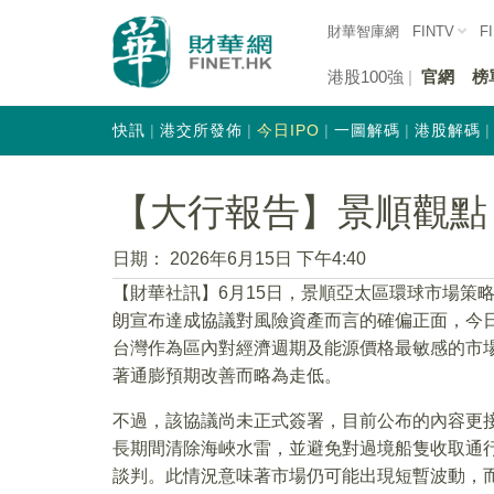
財華智庫網
FINTV
F
港股100強
官網
榜
快訊
港交所發佈
今日IPO
一圖解碼
港股解碼
【大行報告】景順觀點
日期：
2026年6月15日 下午4:40
【財華社訊】6月15日，景順亞太區環球市場策
朗宣布達成協議對風險資產而言的確偏正面，今
台灣作為區內對經濟週期及能源價格最敏感的市
著通膨預期改善而略為走低。
不過，該協議尚未正式簽署，目前公布的內容更接
長期間清除海峽水雷，並避免對過境船隻收取通
談判。此情況意味著市場仍可能出現短暫波動，