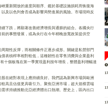
海峽重新開放的速度與順序、鑑於基礎設施損耗而恢復海
，以及以色列會否成為影響局勢進展的風險。市場現時反
持續下跌，將顯著改善經濟增長與通膨的組合。各國央行
目前的事態發展，或為央行在今年稍晚放寬政策提供空
的周期性反彈，而相關條件正逐步成形。關鍵是私營部門
負債表槓桿率相對較低，這種韌性在零售消費與企業盈利
中有十個板塊在第一季實現盈利按年增長，整體盈利增幅達
1
美股在絕對表現上應持續良好。我們認為新興市場與歐洲
口較高且估值更具吸引力。聚焦亞洲市場，超大規模雲端
1
的需求持續推動北亞經濟體出口熱潮。歷史上，區內出口
1