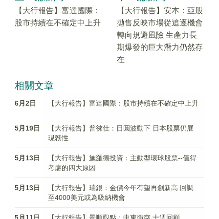
【大行報告】富達國際：
【大行報告】安本：亞股
股市持續在不確定中上升
拋售反映市場從追逐機會
轉向規避風險 生產力長
期爆發的巨大潛力仍然存
在
相關文章
6月2日
【大行報告】富達國際：股市持續在不確定中上升
5月19日
【大行報告】普徠仕：日圓波動下 日本股票仍展
現韌性
5月13日
【大行報告】施羅德投資：主動型環球股票--值得
考慮的四大原因
5月13日
【大行報告】瑞銀：金價今年有望再創新高 回調
至4000美元或為吸納機會
5月11日
【大行報告】景順觀點：中東衝突 十週回顧