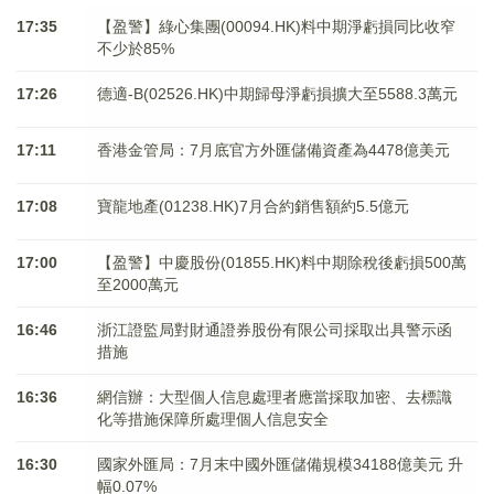
17:35
【盈警】綠心集團(00094.HK)料中期淨虧損同比收窄
不少於85%
17:26
德適-B(02526.HK)中期歸母淨虧損擴大至5588.3萬元
17:11
香港金管局：7月底官方外匯儲備資產為4478億美元
17:08
寶龍地產(01238.HK)7月合約銷售額約5.5億元
17:00
【盈警】中慶股份(01855.HK)料中期除稅後虧損500萬
至2000萬元
16:46
浙江證監局對財通證券股份有限公司採取出具警示函
措施
16:36
網信辦：大型個人信息處理者應當採取加密、去標識
化等措施保障所處理個人信息安全
16:30
國家外匯局：7月末中國外匯儲備規模34188億美元 升
幅0.07%