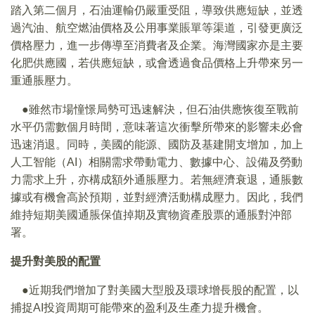
踏入第二個月，石油運輸仍嚴重受阻，導致供應短缺，並透
過汽油、航空燃油價格及公用事業賬單等渠道，引發更廣泛
價格壓力，進一步傳導至消費者及企業。海灣國家亦是主要
化肥供應國，若供應短缺，或會透過食品價格上升帶來另一
重通脹壓力。
●雖然市場憧憬局勢可迅速解決，但石油供應恢復至戰前
水平仍需數個月時間，意味著這次衝擊所帶來的影響未必會
迅速消退。同時，美國的能源、國防及基建開支增加，加上
人工智能（AI）相關需求帶動電力、數據中心、設備及勞動
力需求上升，亦構成額外通脹壓力。若無經濟衰退，通脹數
據或有機會高於預期，並對經濟活動構成壓力。因此，我們
維持短期美國通脹保值掉期及實物資產股票的通脹對沖部
署。
提升對美股的配置
●近期我們增加了對美國大型股及環球增長股的配置，以
捕捉AI投資周期可能帶來的盈利及生產力提升機會。