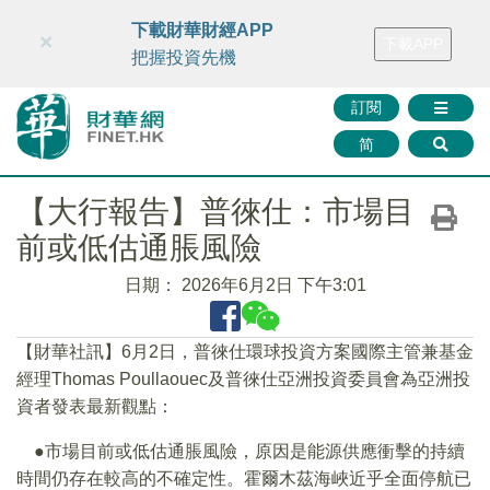
財華智庫網
FINTV
FINMETA
財華證券
媒體矩陣
下載財華財經APP
×
下載APP
智庫沙龍
聯絡我們
把握投資先機
訂閱
简
【大行報告】普徠仕：市場目
前或低估通脹風險
日期：
2026年6月2日 下午3:01
【財華社訊】6月2日，普徠仕環球投資方案國際主管兼基金
經理Thomas Poullaouec及普徠仕亞洲投資委員會為亞洲投
資者發表最新觀點：
●市場目前或低估通脹風險，原因是能源供應衝擊的持續
時間仍存在較高的不確定性。霍爾木茲海峽近乎全面停航已