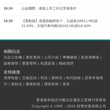
16:24
山金國際：港股上市工作正常推進中
16:20
【異動股】港股跌幅榜前十，九福來(08611.HK)跌
21.43%，天瑞汽車内飾(06162.HK)跌18.44%
相關訊息
法定公告欄
|
廣告查詢
|
公司介紹
|
專欄邀稿
|
投資者關係
|
版權聲明
|
重要聲明
|
私隱政策
|
聯絡我們
友情鏈接
清博智能
|
艾媒諮詢
|
和訊
|
新時空
|
時代財經
|
證券市場周
刊
|
壹財信
|
權衡財經
|
攬富財經
|
更多...
香港政府指定刊載法定通告之憲報刊登報章
Copyright © 1998 - 2026 財華控股有限公司