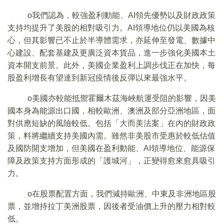
o我們認為，較強盈利動能、AI領先優勢以及財政政策
支持均提升了美股的相對吸引力。AI領導地位仍以美國為核
心，但其影響已不止於半導體需求，亦延伸至發電、數據中
心建設、配套基建及更廣泛資本貨品，進一步強化美國本土
資本開支前景。此外，美國企業盈利上調步伐正在加快，每
股盈利增長有望達到新冠疫情後反彈以來最強水平。
o美國亦較能抵禦霍爾木茲海峽航運受阻的影響，因美
國本身為能源出口國，相較歐洲、澳洲及部分亞洲地區，面
對供應短缺的風險較低。包括「大而美法案」在內的財政政
策，料將繼續支持美國內需。雖然非美股市受惠於較低估值
及國防開支增加，但美國在盈利動能、AI領導地位、能源保
障及政策支持方面形成的「護城河」，正變得愈來愈具吸引
力。
o在股票配置方面，我們減持歐洲、中東及非洲地區股
票，並增持拉丁美洲股票，因後者受油價上升的壓力相對較
低。