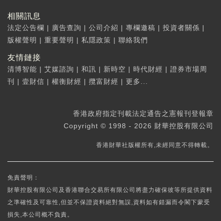
相關訊息
法定公告欄
|
廣告查詢
|
公司介紹
|
專欄邀稿
|
投資者關係
|
版權聲明
|
重要聲明
|
私隱政策
|
聯絡我們
友情鏈接
清博智能
|
艾媒諮詢
|
和訊
|
新時空
|
時代財經
|
證券市場周
刊
|
壹財信
|
權衡財經
|
攬富財經
|
更多...
香港政府指定刊載法定通告之憲報刊登報章
Copyright © 1998 - 2026 財華控股有限公司
香港財華社版權所有,未經同意不得轉載。
免責聲明：
財華控股有限公司及香港聯合交易所有限公司將盡力確保彼等所提供資料
之準確性及可靠性,但並不保證資料絕對無誤,資料如有錯漏而令閣下蒙受
損失,本公司概不負責。