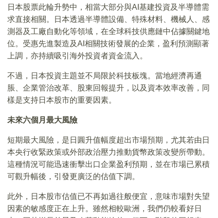
日本股票此輪升勢中，相當大部分與AI基建投資及半導體需
求直接相關。日本透過半導體設備、特殊材料、機械人、感
測器及工廠自動化等領域，在全球科技供應鏈中佔據關鍵地
位。受惠先進製造及AI相關技術發展的企業，盈利預測顯著
上調，亦持續吸引海外投資者資金流入。
不過，日本投資主題並不局限於科技板塊。當地經濟再通
脹、企業管治改革、股東回報提升，以及資本效率改善，同
樣是支持日本股市的重要因素。
未來六個月最大風險
短期最大風險，是日圓升值幅度超出市場預期，尤其若由日
本央行收緊政策或外部政治壓力推動貨幣政策改變所帶動。
這種情況可能迅速衝擊出口企業盈利預期，並在市場已累積
可觀升幅後，引發更廣泛的估值下調。
此外，日本股市估值已不再如過往般便宜，意味市場對失望
因素的敏感度正在上升。雖然相較歐洲，我們仍較看好日