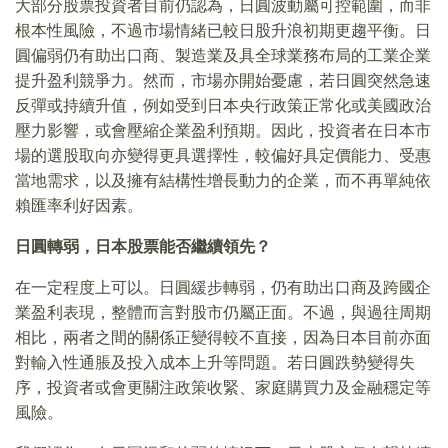
大部分股票投資者目前仍認為，日圓波動屬可控範圍，而非
根本性風險，不過市場情緒已較日股升浪初期更趨平衡。日
圓偏弱仍有助出口商、製造業及具全球業務布局的工業企業
提升盈利競爭力。然而，市場亦開始憂慮，若日圓突然急速
反彈或持續升值，例如受到日本央行政策正常化或美國政治
壓力影響，或會壓縮企業盈利預期。因此，投資者在日本市
場的選股取向亦變得更具選擇性，較偏好具定價能力、受惠
當地需求，以及擁有結構性增長動力的企業，而不再單純依
賴匯率利好因素。
日圓轉弱，日本股票能否繼續領先？
在一定程度上可以。日圓緩步轉弱，仍有助出口商及跨國企
業盈利表現，整體而言對股市仍屬正面。不過，與過往周期
相比，兩者之間的關係正變得較不直接，因為日本目前亦面
對輸入性通脹及投入成本上升等問題。若日圓跌勢變得失
序，投資者或會更關注政策收緊、家庭購買力及金融穩定等
風險。