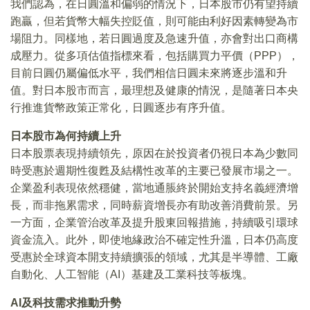
我們認為，在日圓溫和偏弱的情況下，日本股市仍有望持續
跑贏，但若貨幣大幅失控貶值，則可能由利好因素轉變為市
場阻力。同樣地，若日圓過度及急速升值，亦會對出口商構
成壓力。從多項估值指標來看，包括購買力平價（PPP），
目前日圓仍屬偏低水平，我們相信日圓未來將逐步溫和升
值。對日本股市而言，最理想及健康的情況，是隨著日本央
行推進貨幣政策正常化，日圓逐步有序升值。
日本股市為何持續上升
日本股票表現持續領先，原因在於投資者仍視日本為少數同
時受惠於週期性復甦及結構性改革的主要已發展市場之一。
企業盈利表現依然穩健，當地通脹終於開始支持名義經濟增
長，而非拖累需求，同時薪資增長亦有助改善消費前景。另
一方面，企業管治改革及提升股東回報措施，持續吸引環球
資金流入。此外，即使地緣政治不確定性升溫，日本仍高度
受惠於全球資本開支持續擴張的領域，尤其是半導體、工廠
自動化、人工智能（AI）基建及工業科技等板塊。
AI及科技需求推動升勢