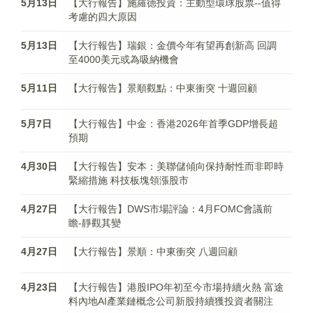
5月13日
【大行報告】施羅德投資：主動型環球股票--值得
考慮的四大原因
5月13日
【大行報告】瑞銀：金價今年有望再創新高 回調
至4000美元或為吸納機會
5月11日
【大行報告】景順觀點：中東衝突 十週回顧
5月7日
【大行報告】中金：香港2026年首季GDP增長超
預期
4月30日
【大行報告】安本：美聯儲傾向保持耐性而非即時
緊縮措施 科技板塊領漲股市
4月27日
【大行報告】DWS市場評論：4月FOMC會議前
瞻-靜觀其變
4月27日
【大行報告】景順：中東衝突 八週回顧
4月23日
【大行報告】港股IPO年初至今市場持續火熱 富途
料內地AI產業鏈概念公司新股持續獲投資者關注