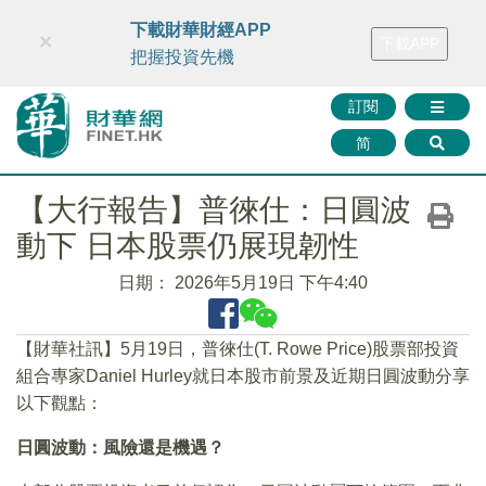
財華智庫網
FINTV
FINMETA
財華證券
媒體矩陣
下載財華財經APP
×
下載APP
智庫沙龍
聯絡我們
把握投資先機
訂閱
简
【大行報告】普徠仕：日圓波
動下 日本股票仍展現韌性
日期：
2026年5月19日 下午4:40
【財華社訊】5月19日，普徠仕(T. Rowe Price)股票部投資
組合專家Daniel Hurley就日本股市前景及近期日圓波動分享
以下觀點：
日圓波動：風險還是機遇？