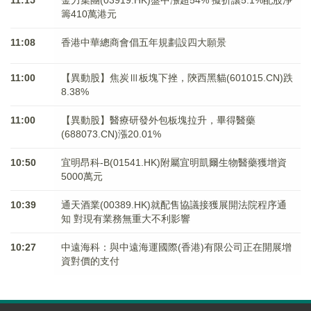
11:15
金力集團(03919.HK)盤中漲超54% 擬折讓5.1%配股淨
籌410萬港元
11:08
香港中華總商會倡五年規劃設四大願景
11:00
【異動股】焦炭Ⅲ板塊下挫，陝西黑貓(601015.CN)跌
8.38%
11:00
【異動股】醫療研發外包板塊拉升，畢得醫藥
(688073.CN)漲20.01%
10:50
宜明昂科-B(01541.HK)附屬宜明凱爾生物醫藥獲增資
5000萬元
10:39
通天酒業(00389.HK)就配售協議接獲展開法院程序通
知 對現有業務無重大不利影響
10:27
中遠海科：與中遠海運國際(香港)有限公司正在開展增
資對價的支付