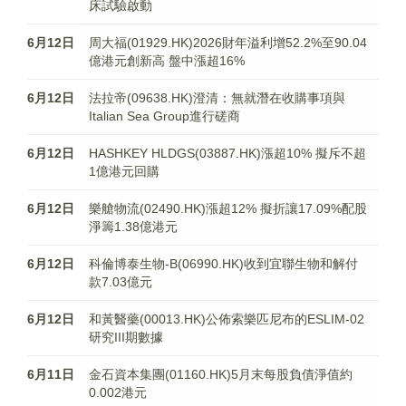
床試驗啟動
6月12日
周大福(01929.HK)2026財年溢利增52.2%至90.04
億港元創新高 盤中漲超16%
6月12日
法拉帝(09638.HK)澄清：無就潛在收購事項與
Italian Sea Group進行磋商
6月12日
HASHKEY HLDGS(03887.HK)漲超10% 擬斥不超
1億港元回購
6月12日
樂艙物流(02490.HK)漲超12% 擬折讓17.09%配股
淨籌1.38億港元
6月12日
科倫博泰生物-B(06990.HK)收到宜聯生物和解付
款7.03億元
6月12日
和黃醫藥(00013.HK)公佈索樂匹尼布的ESLIM-02
研究III期數據
6月11日
金石資本集團(01160.HK)5月末每股負債淨值約
0.002港元