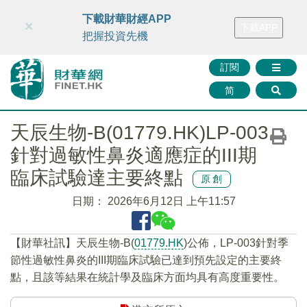
財華智庫網
FINTV
FINMETA
財華證券
媒體矩陣
下載財華財經APP
×
下載APP
智庫沙龍
聯絡我們
把握投資先機
訂閱
简
天辰生物-B(01779.HK)LP-003
針對過敏性鼻炎適應症的III期
臨床試驗達主要終點
原創
日期：
2026年6月12日 上午11:57
​【財華社訊】天辰生物-B(
01779.HK
)公佈，LP-003針對季
節性過敏性鼻炎的III期臨床試驗已達到預先設定的主要終
點，且該等結果在統計學及臨床方面均具有高度重要性。