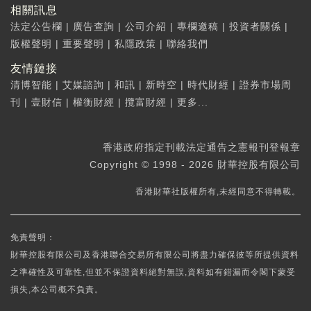
相關訊息
法定公告欄
|
廣告查詢
|
公司介紹
|
專欄邀稿
|
投資者關係
|
版權聲明
|
重要聲明
|
私隱政策
|
聯絡我們
友情鏈接
清博智能
|
艾媒諮詢
|
和訊
|
新時空
|
時代財經
|
證券市場周
刊
|
壹財信
|
權衡財經
|
攬富財經
|
更多...
香港政府指定刊載法定通告之憲報刊登報章
Copyright © 1998 - 2026 財華控股有限公司
香港財華社版權所有,未經同意不得轉載。
免責聲明：
財華控股有限公司及香港聯合交易所有限公司將盡力確保彼等所提供資料
之準確性及可靠性,但並不保證資料絕對無誤,資料如有錯漏而令閣下蒙受
損失,本公司概不負責。