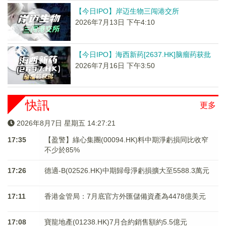
【今日IPO】岸迈生物三闯港交所
2026年7月13日 下午4:10
【今日IPO】海西新药[2637.HK]脑瘤药获批
2026年7月16日 下午3:50
快訊
更多
2026年8月7日 星期五 14:27:21
17:35
【盈警】綠心集團(00094.HK)料中期淨虧損同比收窄
不少於85%
17:26
德適-B(02526.HK)中期歸母淨虧損擴大至5588.3萬元
17:11
香港金管局：7月底官方外匯儲備資產為4478億美元
17:08
寶龍地產(01238.HK)7月合約銷售額約5.5億元