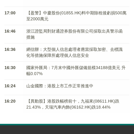
17:00
【盈警】中慶股份(01855.HK)料中期除稅後虧損500萬
至2000萬元
16:46
浙江證監局對財通證券股份有限公司採取出具警示函
措施
16:36
網信辦：大型個人信息處理者應當採取加密、去標識
化等措施保障所處理個人信息安全
16:30
國家外匯局：7月末中國外匯儲備規模34188億美元 升
幅0.07%
16:24
山金國際：港股上市工作正常推進中
16:20
【異動股】港股跌幅榜前十，九福來(08611.HK)跌
21.43%，天瑞汽車内飾(06162.HK)跌18.44%