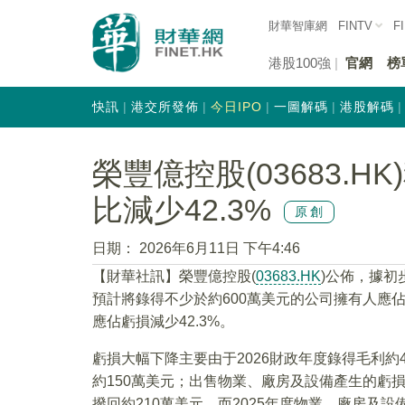
財華智庫網
FINTV
F
港股100強
官網
榜
快訊
港交所發佈
今日IPO
一圖解碼
港股解碼
榮豐億控股(03683.H
比減少42.3%
原創
日期：
2026年6月11日 下午4:46
【財華社訊】榮豐億控股(
03683.HK
)公佈，據初步
預計將錄得不少於約600萬美元的公司擁有人應佔
應佔虧損減少42.3%。
虧損大幅下降主要由于2026財政年度錄得毛利約4
約150萬美元；出售物業、廠房及設備產生的虧
撥回約210萬美元，而2025年度物業、廠房及設