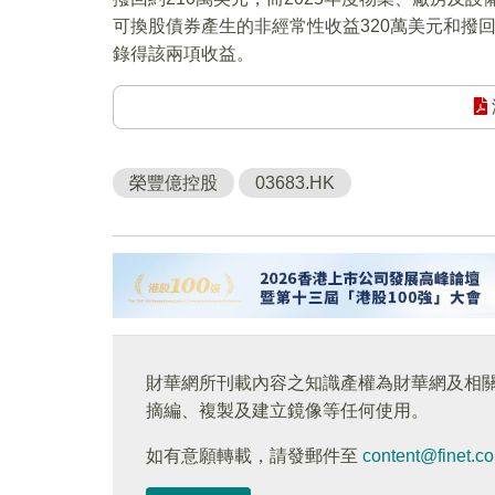
可換股債券產生的非經常性收益320萬美元和撥回
錄得該兩項收益。
榮豐億控股
03683.HK
財華網所刊載內容之知識產權為財華網及相
摘編、複製及建立鏡像等任何使用。
如有意願轉載，請發郵件至
content@finet.c