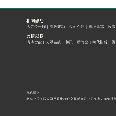
相關訊息
法定公告欄
|
廣告查詢
|
公司介紹
|
專欄邀稿
|
投資
友情鏈接
清博智能
|
艾媒諮詢
|
和訊
|
新時空
|
時代財經
|
證
免責聲明：
財華控股有限公司及香港聯合交易所有限公司將盡力確保彼等