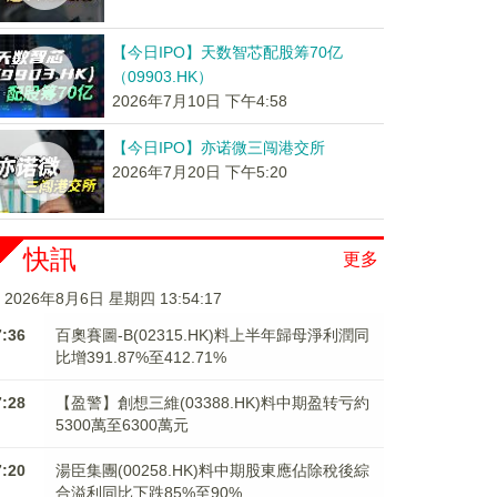
【今日IPO】天数智芯配股筹70亿
（09903.HK）
2026年7月10日 下午4:58
【今日IPO】亦诺微三闯港交所
2026年7月20日 下午5:20
快訊
更多
2026年8月6日 星期四 13:54:17
7:36
百奧賽圖-B(02315.HK)料上半年歸母淨利潤同
比增391.87%至412.71%
7:28
【盈警】創想三維(03388.HK)料中期盈转亏約
5300萬至6300萬元
7:20
湯臣集團(00258.HK)料中期股東應佔除稅後綜
合溢利同比下跌85%至90%