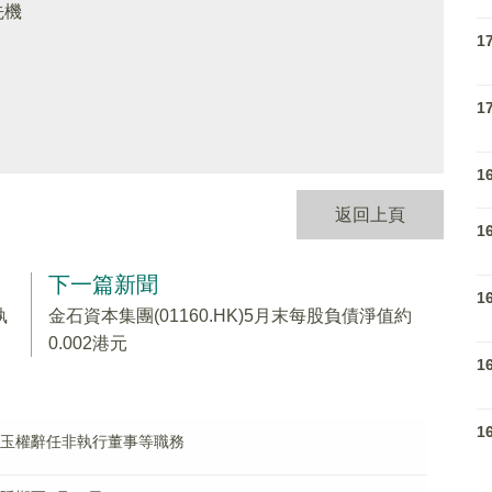
先機
1
1
1
返回上頁
1
下一篇新聞
1
執
金石資本集團(01160.HK)5月末每股負債淨值約
0.002港元
1
1
)：孫玉權辭任非執行董事等職務