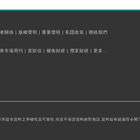
者關係
|
版權聲明
|
重要聲明
|
私隱政策
|
聯絡我們
券市場周刊
|
壹財信
|
權衡財經
|
攬富財經
|
更多...
所提供資料之準確性及可靠性,但並不保證資料絕對無誤,資料如有錯漏而令閣