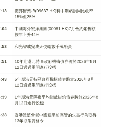
7:13
禮邦醫藥-B(09637.HK)料中期虧損同比收窄
15%至25%
7:04
中國海外宏洋集團(00081.HK)7月合約銷售額
按年上升44%
6:53
和光智成完成天使輪數千萬融資
6:51
10年期港元特區政府機構債券將於2026年8月
12日透過重開進行投標
6:43
5年期港元特區政府機構債券將於2026年8月
12日透過重開進行投標
6:39
1年期港元隔夜平均指數掛鉤債券將於2026年8
月12日進行投標
6:28
香港證監會就中國糖果前高管的失當行為取得
13年取消資格令