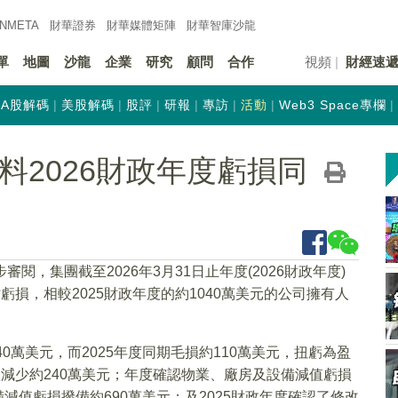
INMETA
財華證券
財華
媒體矩陣
財華
智庫沙龍
單
地圖
沙龍
企業
研究
顧問
合作
視頻
財經速
A股解碼
美股解碼
股評
研報
專訪
活動
Web3 Space專欄
K)料2026財政年度虧損同
審閱，集團截至2026年3月31日止年度(2026財政年度)
虧損，相較2025財政年度的約1040萬美元的公司擁有人
0萬美元，而2025年度同期毛損約110萬美元，扭虧為盈
損減少約240萬美元；年度確認物業、廠房及設備減值虧損
備減值虧損撥備約690萬美元；及2025財政年度確認了修改