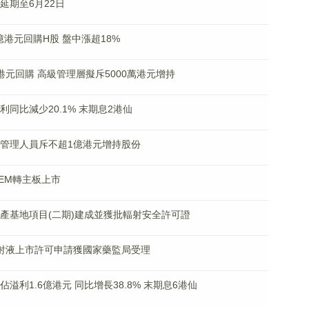
訊延期至6月22日
.5億港元回購H股 盤中漲超18%
2億港元回購 高級管理層擬斥5000萬港元增持
溢利同比減少20.1% 末期息2港仙
及核心管理人員斥不超1億港元增持股份
GEM轉主板上市
研發生產基地項目(二期)建成並獲批輻射安全許可證
568注射液上市許可申請獲國家藥監局受理
應佔溢利1.6億港元 同比增長38.8% 末期息6港仙