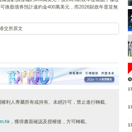
可換股債券預計違約金400萬美元，而2026財政年度並無
港交所原文
1
關權利人專屬所有或持有。未經許可，禁止進行轉載、
1
om.hk
，獲得書面確認及授權後，方可轉載。
1