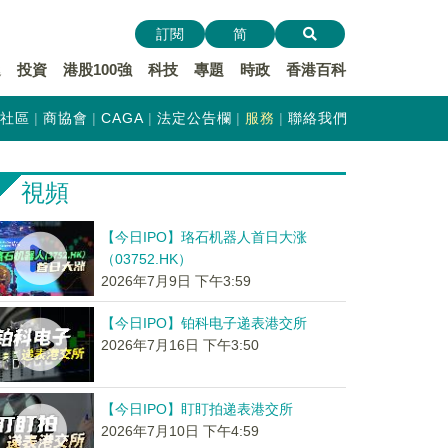
訂閱
简
遞
投資
港股100強
科技
專題
時政
香港百科
社區
商協會
CAGA
法定公告欄
服務
聯絡我們
視頻
【今日IPO】珞石机器人首日大涨
（03752.HK）
2026年7月9日 下午3:59
【今日IPO】铂科电子递表港交所
2026年7月16日 下午3:50
【今日IPO】盯盯拍递表港交所
2026年7月10日 下午4:59