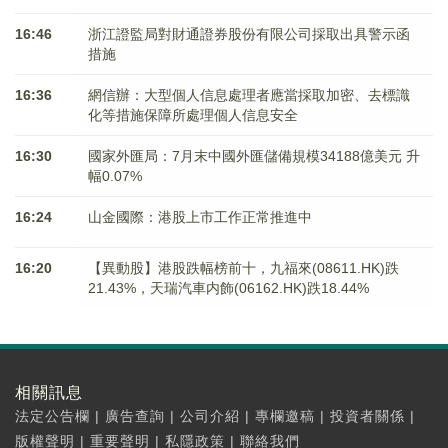
16:46
浙江證監局對財通證券股份有限公司採取出具警示函
措施
16:36
網信辦：大型個人信息處理者應當採取加密、去標識
化等措施保障所處理個人信息安全
16:30
國家外匯局：7月末中國外匯儲備規模34188億美元 升
幅0.07%
16:24
山金國際：港股上市工作正常推進中
16:20
【異動股】港股跌幅榜前十，九福來(08611.HK)跌
21.43%，天瑞汽車内飾(06162.HK)跌18.44%
相關訊息
法定公告欄
|
廣告查詢
|
公司介紹
|
專欄邀稿
|
投資者關係
|
版權聲明
|
重要聲明
|
私隱政策
|
聯絡我們