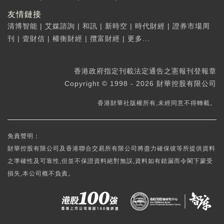
友情鏈接
清博智能
|
艾媒諮詢
|
和訊
|
新時空
|
時代財經
|
證券市場周
刊
|
壹財信
|
權衡財經
|
攬富財經
|
更多...
香港政府指定刊載法定通告之憲報刊登報章
Copyright © 1998 - 2026 財華控股有限公司
香港財華社版權所有,未經同意不得轉載。
免責聲明：
財華控股有限公司及香港聯合交易所有限公司將盡力確保彼等所提供資料
之準確性及可靠性,但並不保證資料絕對無誤,資料如有錯漏而令閣下蒙受
損失,本公司概不負責。