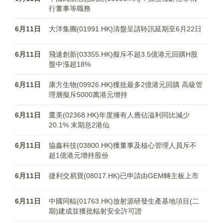
行董事等職務
6月11日
大洋集團(01991.HK)清盤呈請聆訊延期至6月22日
6月11日
飛速創新(03355.HK)擬斥不超3.5億港元回購H股
盤中漲超18%
6月11日
康方生物(09926.HK)獲批最多2億港元回購 高級管
理層擬斥5000萬港元增持
6月11日
鷹美(02368.HK)年度擁有人應佔溢利同比減少
20.1% 末期息2港仙
6月11日
協鑫科技(03800.HK)獲董事及核心管理人員斥不
超1億港元增持股份
6月11日
捷利交易寶(08017.HK)已申請由GEM轉主板上市
6月11日
中國同輻(01763.HK)放射源研發生產基地項目(二
期)建成並獲批輻射安全許可證