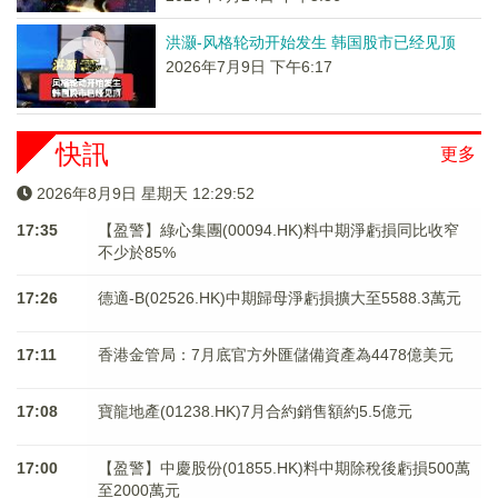
洪灏-风格轮动开始发生 韩国股市已经见顶
2026年7月9日 下午6:17
快訊
更多
2026年8月9日 星期天 12:29:52
17:35
【盈警】綠心集團(00094.HK)料中期淨虧損同比收窄
不少於85%
17:26
德適-B(02526.HK)中期歸母淨虧損擴大至5588.3萬元
17:11
香港金管局：7月底官方外匯儲備資產為4478億美元
17:08
寶龍地產(01238.HK)7月合約銷售額約5.5億元
17:00
【盈警】中慶股份(01855.HK)料中期除稅後虧損500萬
至2000萬元