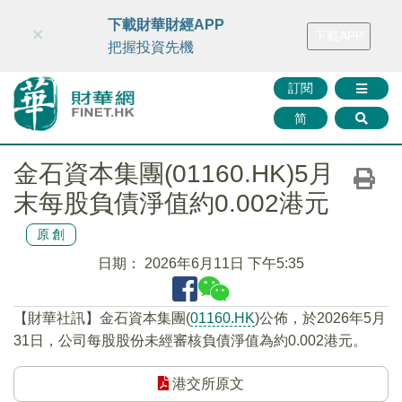
財華智庫網
FINTV
FINMETA
財華證券
媒體矩陣
下載財華財經APP
×
下載APP
智庫沙龍
聯絡我們
把握投資先機
訂閱
简
金石資本集團(01160.HK)5月
末每股負債淨值約0.002港元
原創
日期：
2026年6月11日 下午5:35
【財華社訊】金石資本集團(
01160.HK
)公佈，於2026年5月
31日，公司每股股份未經審核負債淨值為約0.002港元。
港交所原文