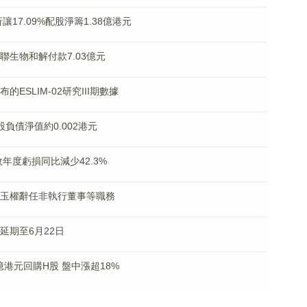
折讓17.09%配股淨籌1.38億港元
到宜聯生物和解付款7.03億元
布的ESLIM-02研究III期數據
每股負債淨值約0.002港元
財政年度虧損同比減少42.3%
)：孫玉權辭任非執行董事等職務
訊延期至6月22日
.5億港元回購H股 盤中漲超18%