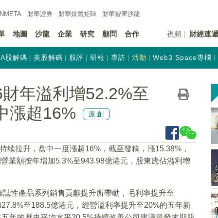
INMETA
財華證券
財華
媒體矩陣
財華
智庫沙龍
單
地圖
沙龍
企業
研究
顧問
合作
視頻
財經速
A股解碼
美股解碼
股評
研報
專訪
活動
Web3 Space專欄
026財年溢利增52.2%至
中漲超16%
原創
后持续拉升，盘中一度漲超16%，截至發稿，漲15.38%，
團營業額按年增加5.3%至943.98億港元，股東應佔溢利增
標誌性產品系列銷售貢獻提升所帶動，毛利率提升至
7.8%至188.5億港元，經營溢利率提升至20%的五年新
往五年的歷史平均水平20.5%持續改善公司建議派發末期股