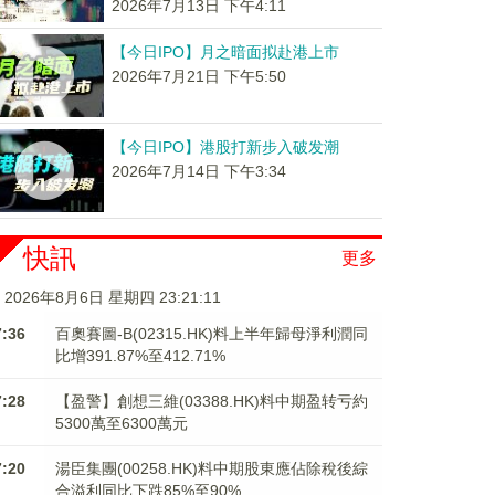
2026年7月13日 下午4:11
【今日IPO】月之暗面拟赴港上市
2026年7月21日 下午5:50
【今日IPO】港股打新步入破发潮
2026年7月14日 下午3:34
快訊
更多
2026年8月6日 星期四 23:21:11
7:36
百奧賽圖-B(02315.HK)料上半年歸母淨利潤同
比增391.87%至412.71%
7:28
【盈警】創想三維(03388.HK)料中期盈转亏約
5300萬至6300萬元
7:20
湯臣集團(00258.HK)料中期股東應佔除稅後綜
合溢利同比下跌85%至90%