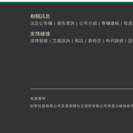
相關訊息
法定公告欄
|
廣告查詢
|
公司介紹
|
專欄邀稿
|
投資
友情鏈接
清博智能
|
艾媒諮詢
|
和訊
|
新時空
|
時代財經
|
證
免責聲明：
財華控股有限公司及香港聯合交易所有限公司將盡力確保彼等