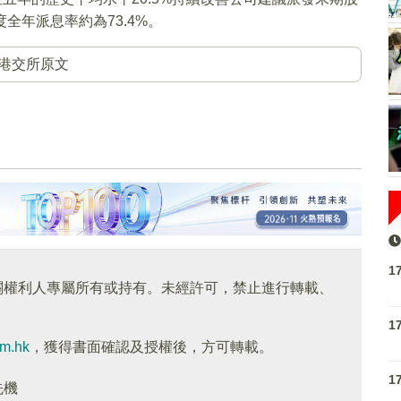
度全年派息率約為73.4%。
港交所原文
1
關權利人專屬所有或持有。未經許可，禁止進行轉載、
1
om.hk
，獲得書面確認及授權後，方可轉載。
1
先機