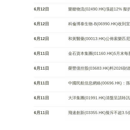
6月12日
樂艙物流(02490.HK)漲超12% 擬
6月12日
科倫博泰生物-B(06990.HK)收
6月12日
和黃醫藥(00013.HK)公佈索樂匹尼
6月11日
金石資本集團(01160.HK)5月末
6月11日
榮豐億控股(03683.HK)料2026
6月11日
中國民航信息網絡(00696.HK
6月11日
大洋集團(01991.HK)清盤呈請聆
6月11日
飛速創新(03355.HK)擬斥不超3