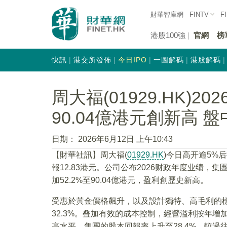
財華智庫網
FINTV
F
港股100強
官網
榜
快訊
港交所發佈
今日IPO
一圖解碼
港股解碼
周大福(01929.HK)2
90.04億港元創新高 盤
日期：
2026年6月12日 上午10:43
【財華社訊】周大福(
01929.HK
)今日高开逾5%
報12.83港元。公司公布2026财政年度业绩，集
加52.2%至90.04億港元，盈利創歷史新高。
受惠於黃金價格飆升，以及設計獨特、高毛利的
32.3%。叠加有效的成本控制，經營溢利按年增加2
高水平。集團的股本回報率上升至28.4%，較過