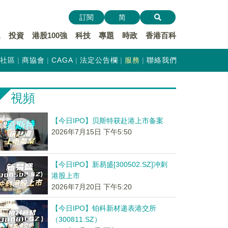
訂閱
简
遞
投資
港股100強
科技
專題
時政
香港百科
社區
商協會
CAGA
法定公告欄
服務
聯絡我們
視頻
【今日IPO】贝斯特获赴港上市备案
2026年7月15日 下午5:50
【今日IPO】新易盛[300502.SZ]冲刺
港股上市
2026年7月20日 下午5:20
【今日IPO】铂科新材递表港交所
（300811.SZ）