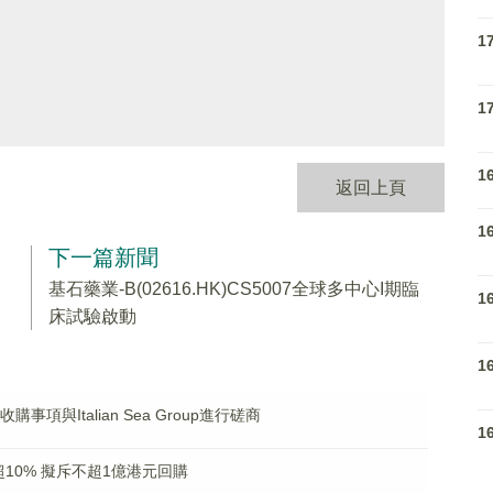
1
1
1
返回上頁
1
下一篇新聞
基石藥業-B(02616.HK)CS5007全球多中心I期臨
1
床試驗啟動
1
購事項與Italian Sea Group進行磋商
1
K)漲超10% 擬斥不超1億港元回購