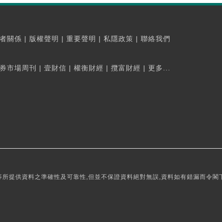
者關係
|
版權聲明
|
重要聲明
|
私隱政策
|
聯絡我們
券市場周刊
|
壹財信
|
權衡財經
|
攬富財經
|
更多...
所提供資料之準確性及可靠性,但並不保證資料絕對無誤,資料如有錯漏而令閣