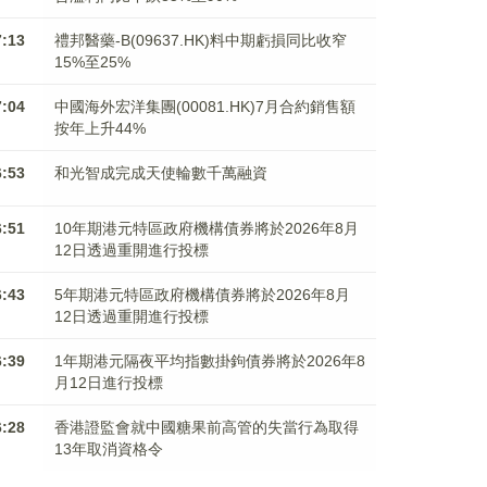
7:13
禮邦醫藥-B(09637.HK)料中期虧損同比收窄
15%至25%
7:04
中國海外宏洋集團(00081.HK)7月合約銷售額
按年上升44%
6:53
和光智成完成天使輪數千萬融資
6:51
10年期港元特區政府機構債券將於2026年8月
12日透過重開進行投標
6:43
5年期港元特區政府機構債券將於2026年8月
12日透過重開進行投標
6:39
1年期港元隔夜平均指數掛鉤債券將於2026年8
月12日進行投標
6:28
香港證監會就中國糖果前高管的失當行為取得
13年取消資格令