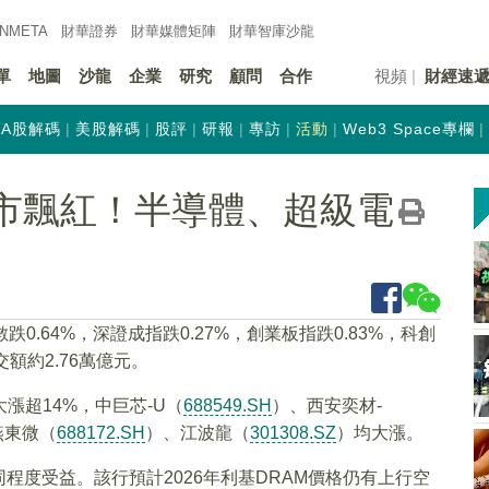
INMETA
財華證券
財華
媒體矩陣
財華
智庫沙龍
單
地圖
沙龍
企業
研究
顧問
合作
視頻
財經速
A股解碼
美股解碼
股評
研報
專訪
活動
Web3 Space專欄
逆市飄紅！半導體、超級電
.64%，深證成指跌0.27%，創業板指跌0.83%，科創
交額約2.76萬億元。
大漲超14%，中巨芯-U（
688549.SH
）、西安奕材-
燕東微（
688172.SH
）、江波龍（
301308.SZ
）均大漲。
程度受益。該行預計2026年利基DRAM價格仍有上行空