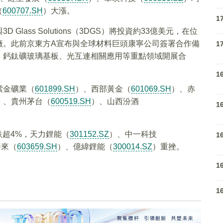
（
600707.SH
）大漲。
1
ass Solutions（3DGS）將投資約33億美元，在位
廠。此前京東方A宣布與全球材料巨頭康寧公司簽署合作備
1
、鈣鈦礦玻璃基板、光互連相關應用等重點領域開展合
1
紫金礦業（
601899.SH
）、西部黃金（
601069.SH
）、赤
）、貴州茅台（
600519.SH
）、山西汾酒
1
。
跌超4%，天力鋰能（
301152.SZ
）、中一科技
1
泰來（
603659.SH
）、億緯鋰能（
300014.SZ
）重挫。
1
1