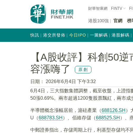
財華智庫網
FINTV
F
港股100強
官網
榜
快訊
港交所發佈
今日IPO
一圖解碼
港股解碼
【A股收評】科創50
容漲嗨了
原創
日期：
2026年6月4日 下午3:32
6月4日，三大指數集體調整，截至收盤，上證指數跌0
50漲0.69%。兩市超過1200隻股票飄紅，兩市成
半導體概念漲幅居前，滬硅產業（
688126.SH
）
U（
688783.SH
）、佰維存儲（
688525.SH
）、
中郵證券指出，存儲周期上行，利基型存儲均不同