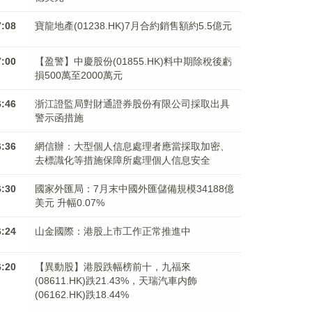
7:08
寶龍地產(01238.HK)7月合約銷售額約5.5億元
7:00
【盈警】中慶股份(01855.HK)料中期除稅後虧
損500萬至2000萬元
6:46
浙江證監局對財通證券股份有限公司採取出具
警示函措施
6:36
網信辦：大型個人信息處理者應當採取加密、
去標識化等措施保障所處理個人信息安全
6:30
國家外匯局：7月末中國外匯儲備規模34188億
美元 升幅0.07%
6:24
山金國際：港股上市工作正常推進中
6:20
【異動股】港股跌幅榜前十，九福來
(08611.HK)跌21.43%，天瑞汽車内飾
(06162.HK)跌18.44%