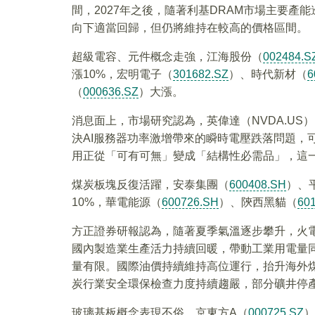
間，2027年之後，隨著利基DRAM市場主要
向下適當回歸，但仍將維持在較高的價格區間。
超級電容、元件概念走強，江海股份（
002484.S
漲10%，宏明電子（
301682.SZ
）、時代新材（
6
（
000636.SZ
）大漲。
消息面上，市場研究認為，英偉達（NVDA.US
決AI服務器功率激增帶來的瞬時電壓跌落問題，可
用正從「可有可無」變成「結構性必需品」，這
煤炭板塊反復活躍，安泰集團（
600408.SH
）、
10%，華電能源（
600726.SH
）、陝西黑貓（
60
方正證券研報認為，隨著夏季氣溫逐步攀升，火
國內製造業生產活力持續回暖，帶動工業用電量
量有限。國際油價持續維持高位運行，抬升海外
炭行業安全環保檢查力度持續趨嚴，部分礦井停
玻璃基板概念表現不俗，京東方A（
000725.SZ
）