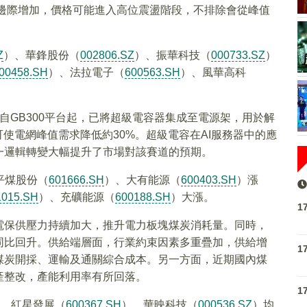
產能邊際增加，價格可能進入高位震盪階段，不排除會從峰值
Z
）、華鋒股份（
002806.SZ
）、振華科技（
000733.SZ
）
00458.SH
）、法拉電子（
600563.SH
）、風華高科
）自GB300平台起，已將超級電容器集成至電源架，用於解
使電網峰值需求降低約30%。超級電容在AI服務器中的應
一邏輯轉變大幅提升了市場對該賽道的預期。
平煤股份（
601666.SH
）、大有能源（
600403.SH
）漲
1015.SH
）、充礦能源（
600188.SH
）大漲。
1
電保供壓力持續加大，推升電力板塊煤炭消耗量。同時，
同比回升。供給端層面，行業約束因素多重疊加，供給增
1
煤炭開採、運輸及通關綜合成本。另一方面，近期國內煤
產整改，產能利用率有所回落。
1
、紅星發展（
600367.SH
）、華映科技（
000536.SZ
）均