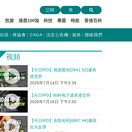
訂閱
简
遞
投資
港股100強
科技
專題
時政
香港百科
社區
商協會
CAGA
法定公告欄
服務
聯絡我們
視頻
【今日IPO】视源股份[2841.SZ]递表
港交所
2026年7月14日 下午3:34
【今日IPO】铂科电子递表港交所
2026年7月16日 下午3:50
【今日IPO】东阳光药[6887.HK]暴跌
后大反弹