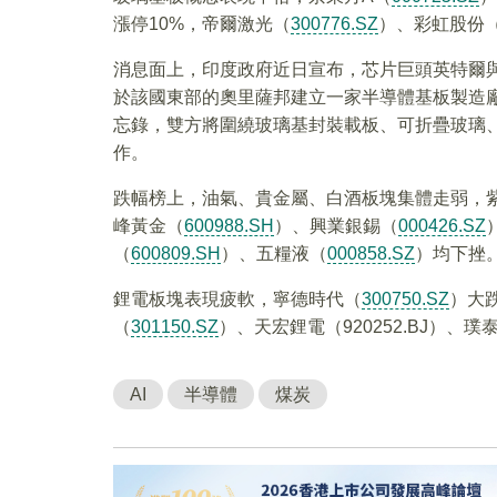
漲停10%，帝爾激光（
300776.SZ
）、彩虹股份
消息面上，印度政府近日宣布，芯片巨頭英特爾與3D Gl
於該國東部的奧里薩邦建立一家半導體基板製造
忘錄，雙方將圍繞玻璃基封裝載板、可折疊玻璃
作。
跌幅榜上，油氣、貴金屬、白酒板塊集體走弱，
峰黃金（
600988.SH
）、興業銀錫（
000426.SZ
（
600809.SH
）、五糧液（
000858.SZ
）均下挫
鋰電板塊表現疲軟，寧德時代（
300750.SZ
）大
（
301150.SZ
）、天宏鋰電（920252.BJ）、璞
AI
半導體
煤炭