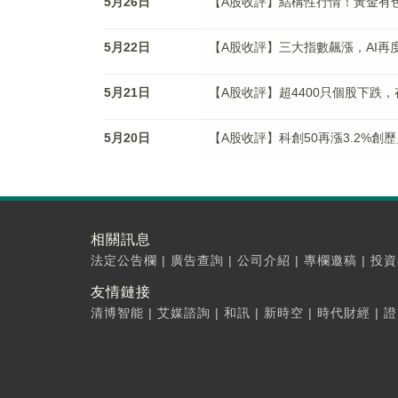
5月26日
【A股收評】結構性行情！黃金有
5月22日
【A股收評】三大指數飆漲，AI再
5月21日
【A股收評】超4400只個股下跌
5月20日
【A股收評】科創50再漲3.2%
相關訊息
法定公告欄
|
廣告查詢
|
公司介紹
|
專欄邀稿
|
投資
友情鏈接
清博智能
|
艾媒諮詢
|
和訊
|
新時空
|
時代財經
|
證