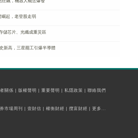
色狂飆，機器人概念爆發
度崛起，老登股走弱
，存儲芯片、光纖成重災區
創歷史新高，三星罷工引爆半導體
者關係
|
版權聲明
|
重要聲明
|
私隱政策
|
聯絡我們
券市場周刊
|
壹財信
|
權衡財經
|
攬富財經
|
更多...