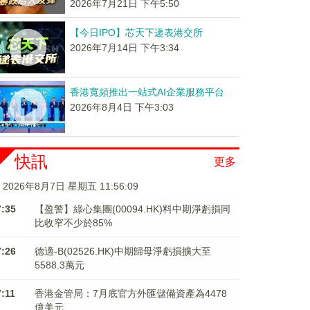
2026年7月21日 下午5:50
【今日IPO】芯天下递表港交所
2026年7月14日 下午3:34
香港寬頻推出一站式AI企業服務平台
2026年8月4日 下午3:03
快訊
更多
2026年8月7日 星期五 11:56:09
7:35
【盈警】綠心集團(00094.HK)料中期淨虧損同
比收窄不少於85%
7:26
德適-B(02526.HK)中期歸母淨虧損擴大至
5588.3萬元
7:11
香港金管局：7月底官方外匯儲備資產為4478
億美元