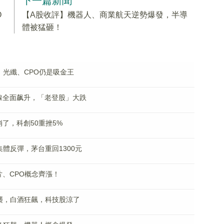
下一篇新聞
O
【A股收評】機器人、商業航天逆勢爆發，半導
體被猛砸！
，光纖、CPO仍是吸金王
線全面飙升，「老登股」大跌
了，科創50重挫5%
體反彈，茅台重回1300元
片、CPO概念齊漲！
襲，白酒狂飆，科技股涼了