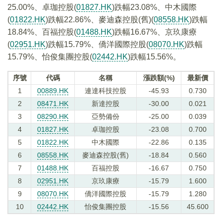
25.00%、卓珈控股(
01827.HK
)跌幅23.08%、中木國際
(
01822.HK
)跌幅22.86%、麥迪森控股(舊)(
08558.HK
)跌幅
18.84%、百福控股(
01488.HK
)跌幅16.67%、京玖康療
(
02951.HK
)跌幅15.79%、僑洋國際控股(
08070.HK
)跌幅
15.79%、怡俊集團控股(
02442.HK
)跌幅15.56%。
序號
代碼
名稱
漲跌額(%)
最新價
1
00889.HK
連達科技控股
-45.93
0.730
2
08471.HK
新達控股
-30.00
0.021
3
08290.HK
亞勢備份
-25.00
0.039
4
01827.HK
卓珈控股
-23.08
0.700
5
01822.HK
中木國際
-22.86
0.135
6
08558.HK
麥迪森控股(舊)
-18.84
0.560
7
01488.HK
百福控股
-16.67
0.750
8
02951.HK
京玖康療
-15.79
1.600
9
08070.HK
僑洋國際控股
-15.79
1.280
10
02442.HK
怡俊集團控股
-15.56
45.600