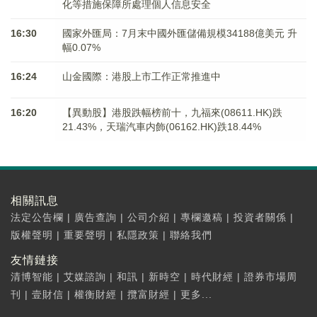
化等措施保障所處理個人信息安全
16:30
國家外匯局：7月末中國外匯儲備規模34188億美元 升
幅0.07%
16:24
山金國際：港股上市工作正常推進中
16:20
【異動股】港股跌幅榜前十，九福來(08611.HK)跌
21.43%，天瑞汽車内飾(06162.HK)跌18.44%
相關訊息
法定公告欄
|
廣告查詢
|
公司介紹
|
專欄邀稿
|
投資者關係
|
版權聲明
|
重要聲明
|
私隱政策
|
聯絡我們
友情鏈接
清博智能
|
艾媒諮詢
|
和訊
|
新時空
|
時代財經
|
證券市場周
刊
|
壹財信
|
權衡財經
|
攬富財經
|
更多...