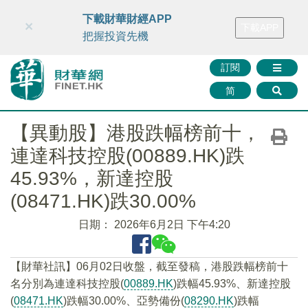
財華智庫網
FINTV
FINMETA
財華證券
媒體矩陣
下載財華財經APP
×
下載APP
智庫沙龍
聯絡我們
把握投資先機
訂閱
简
【異動股】港股跌幅榜前十，
連達科技控股(00889.HK)跌
45.93%，新達控股
(08471.HK)跌30.00%
日期：
2026年6月2日 下午4:20
【財華社訊】06月02日收盤，截至發稿，港股跌幅榜前十
名分別為連達科技控股(
00889.HK
)跌幅45.93%、新達控股
(
08471.HK
)跌幅30.00%、亞勢備份(
08290.HK
)跌幅