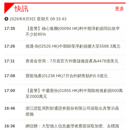
快訊
更多
2026年8月9日 星期天 08:33:43
17:35
【盈警】綠心集團(00094.HK)料中期淨虧損同比收窄
不少於85%
17:26
德適-B(02526.HK)中期歸母淨虧損擴大至5588.3萬元
17:11
香港金管局：7月底官方外匯儲備資產為4478億美元
17:08
寶龍地產(01238.HK)7月合約銷售額約5.5億元
17:00
【盈警】中慶股份(01855.HK)料中期除稅後虧損500萬
至2000萬元
16:46
浙江證監局對財通證券股份有限公司採取出具警示函
措施
16:36
網信辦：大型個人信息處理者應當採取加密、去標識