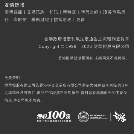
友情鏈接
清博智能
|
艾媒諮詢
|
和訊
|
新時空
|
時代財經
|
證券市場周
刊
|
壹財信
|
權衡財經
|
攬富財經
|
更多...
香港政府指定刊載法定通告之憲報刊登報章
Copyright © 1998 - 2026 財華控股有限公司
香港財華社版權所有,未經同意不得轉載。
免責聲明：
財華控股有限公司及香港聯合交易所有限公司將盡力確保彼等所提供資料
之準確性及可靠性,但並不保證資料絕對無誤,資料如有錯漏而令閣下蒙受
損失,本公司概不負責。