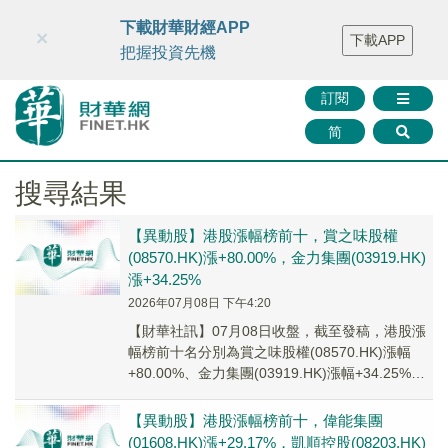
財華智庫網
FINTV
FINMETA
財華證券
媒體矩陣
下載財華財經APP
×
下載APP
智庫沙龍
聯絡我們
把握投資先機
訂閱
简
搜尋結果
【異動股】港股漲幅榜前十，賞之味股權
(08570.HK)漲+80.00%，金力集團(03919.HK)
漲+34.25%
2026年07月08日 下午4:20
【財華社訊】07月08日收盤，截至發稿，港股漲
幅榜前十名分別為賞之味股權(08570.HK)漲幅
+80.00%、金力集團(03919.HK)漲幅+34.25%、
凱順控股(0820...
【異動股】港股漲幅榜前十，偉能集團
(01608.HK)漲+29.17%，凱順控股(08203.HK)