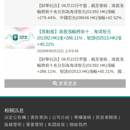
【財華社訊】06月22日午盤，截至發稿，港股漲
幅榜前十名分別為海清智元(01392.HK)漲幅
+279.44%、中國宏光(08646.HK)漲幅+42.52%、
豐銀禾控股(080...
【異動股】港股漲幅榜前十，海清智元
(01392.HK)漲+286.11%，智譜(02513.HK)漲
+40.21%
2026年06月22日 上午9:45
【財華社訊】06月22日早盤，截至發稿，港股漲
幅榜前十名分別為海清智元(01392.HK)漲幅
+286.11%、智譜(02513.HK)漲幅+40.21%、國富
量子(00290....
查看更多
相關訊息
法定公告欄
|
廣告查詢
|
公司介紹
|
專欄邀稿
|
投資者關係
|
版權聲明
|
重要聲明
|
私隱政策
|
聯絡我們