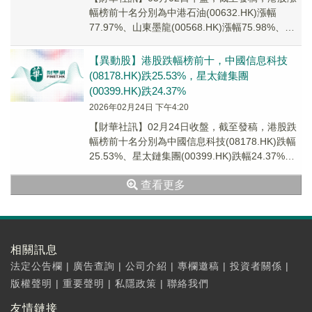
幅榜前十名分別為中港石油(00632.HK)漲幅
77.97%、山東墨龍(00568.HK)漲幅75.98%、百
勤油服(02178.H...
【異動股】港股跌幅榜前十，中國信息科技
(08178.HK)跌25.53%，星太鏈集團
(00399.HK)跌24.37%
2026年02月24日 下午4:20
【財華社訊】02月24日收盤，截至發稿，港股跌
幅榜前十名分別為中國信息科技(08178.HK)跌幅
25.53%、星太鏈集團(00399.HK)跌幅24.37%、
怡俊集團控股(02...
查看更多
相關訊息
法定公告欄
|
廣告查詢
|
公司介紹
|
專欄邀稿
|
投資者關係
|
版權聲明
|
重要聲明
|
私隱政策
|
聯絡我們
友情鏈接