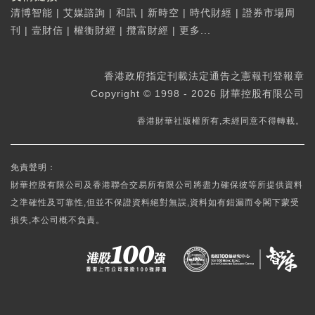
清博智能
|
艾媒諮詢
|
和訊
|
新時空
|
時代財經
|
證券市場周
刊
|
壹財信
|
權衡財經
|
攬富財經
|
更多...
香港政府指定刊載法定通告之憲報刊登報章
Copyright © 1998 - 2026 財華控股有限公司
香港財華社版權所有,未經同意不得轉載。
免責聲明：
財華控股有限公司及香港聯合交易所有限公司將盡力確保彼等所提供資料
之準確性及可靠性,但並不保證資料絕對無誤,資料如有錯漏而令閣下蒙受
損失,本公司概不負責。