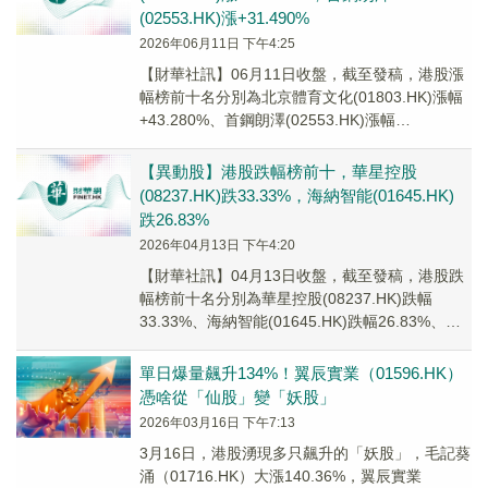
(02553.HK)漲+31.490%
2026年06月11日 下午4:25
【財華社訊】06月11日收盤，截至發稿，港股漲
幅榜前十名分別為北京體育文化(01803.HK)漲幅
+43.280%、首鋼朗澤(02553.HK)漲幅
+31.490%、台州水務(0...
【異動股】港股跌幅榜前十，華星控股
(08237.HK)跌33.33%，海納智能(01645.HK)
跌26.83%
2026年04月13日 下午4:20
【財華社訊】04月13日收盤，截至發稿，港股跌
幅榜前十名分別為華星控股(08237.HK)跌幅
33.33%、海納智能(01645.HK)跌幅26.83%、怡
俊集團控股(02442...
單日爆量飆升134%！翼辰實業（01596.HK）
憑啥從「仙股」變「妖股」
2026年03月16日 下午7:13
3月16日，港股湧現多只飆升的「妖股」，毛記葵
涌（01716.HK）大漲140.36%，翼辰實業