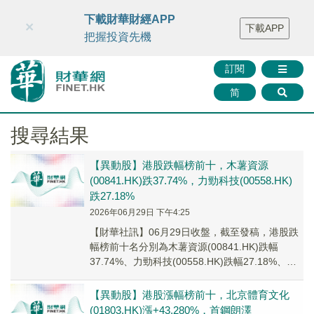
財華智庫網
FINTV
FINMETA
財華證券
媒體矩陣
下載財華財經APP
×
下載APP
智庫沙龍
聯絡我們
把握投資先機
訂閱
简
搜尋結果
【異動股】港股跌幅榜前十，木薯資源
(00841.HK)跌37.74%，力勁科技(00558.HK)
跌27.18%
2026年06月29日 下午4:25
【財華社訊】06月29日收盤，截至發稿，港股跌
幅榜前十名分別為木薯資源(00841.HK)跌幅
37.74%、力勁科技(00558.HK)跌幅27.18%、金
輪天地控股(01232...
【異動股】港股漲幅榜前十，北京體育文化
(01803.HK)漲+43.280%，首鋼朗澤