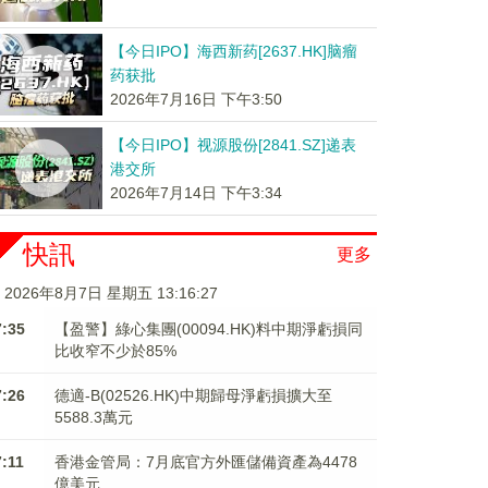
【今日IPO】海西新药[2637.HK]脑瘤
药获批
2026年7月16日 下午3:50
【今日IPO】视源股份[2841.SZ]递表
港交所
2026年7月14日 下午3:34
快訊
更多
2026年8月7日 星期五 13:16:27
7:35
【盈警】綠心集團(00094.HK)料中期淨虧損同
比收窄不少於85%
7:26
德適-B(02526.HK)中期歸母淨虧損擴大至
5588.3萬元
7:11
香港金管局：7月底官方外匯儲備資產為4478
億美元