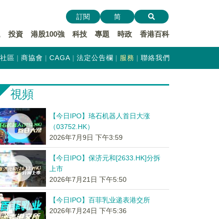
訂閱
简
遞
投資
港股100強
科技
專題
時政
香港百科
社區
商協會
CAGA
法定公告欄
服務
聯絡我們
視頻
【今日IPO】珞石机器人首日大涨
（03752.HK）
2026年7月9日 下午3:59
【今日IPO】保济元和[2633.HK]分拆
上市
2026年7月21日 下午5:50
【今日IPO】百菲乳业递表港交所
2026年7月24日 下午5:36