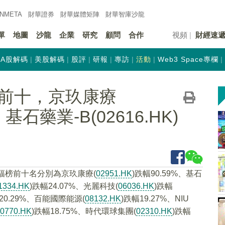
INMETA
財華證券
財華
媒體矩陣
財華
智庫沙龍
單
地圖
沙龍
企業
研究
顧問
合作
視頻
財經速
A股解碼
美股解碼
股評
研報
專訪
活動
Web3 Space專欄
前十，京玖康療
%，基石藥業-B(02616.HK)
幅榜前十名分別為京玖康療(
02951.HK
)跌幅90.59%、基石
1334.HK
)跌幅24.07%、光麗科技(
06036.HK
)跌幅
20.29%、百能國際能源(
08132.HK
)跌幅19.27%、NIU
0770.HK
)跌幅18.75%、時代環球集團(
02310.HK
)跌幅
。