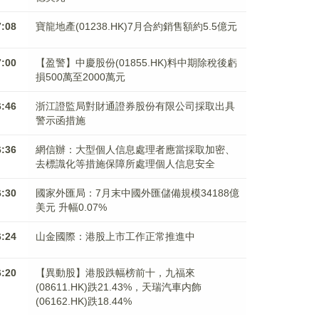
7:08
寶龍地產(01238.HK)7月合約銷售額約5.5億元
7:00
【盈警】中慶股份(01855.HK)料中期除稅後虧
損500萬至2000萬元
6:46
浙江證監局對財通證券股份有限公司採取出具
警示函措施
6:36
網信辦：大型個人信息處理者應當採取加密、
去標識化等措施保障所處理個人信息安全
6:30
國家外匯局：7月末中國外匯儲備規模34188億
美元 升幅0.07%
6:24
山金國際：港股上市工作正常推進中
6:20
【異動股】港股跌幅榜前十，九福來
(08611.HK)跌21.43%，天瑞汽車内飾
(06162.HK)跌18.44%