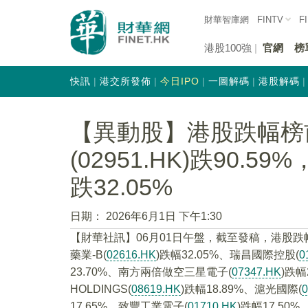
財華智庫網
FINTV
F
港股100強
官網
榜
快訊
港交所發佈
今日IPO
一圖解碼
港股解碼
【異動股】港股跌幅榜
(02951.HK)跌90.59
跌32.05%
日期：
2026年6月1日 下午1:30
【財華社訊】06月01日午盤，截至發稿，港股跌
藥業-B(
02616.HK
)跌幅32.05%、瑞昌國際控股(
0
23.70%、南方兩倍做空三星電子(
07347.HK
)跌幅
HOLDINGS(
08619.HK
)跌幅18.89%、滬光國際(
0
17.65%、致豐工業電子(
01710.HK
)跌幅17.50%