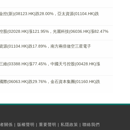
(08123.HK)跌28.00%，亞太資源(01104.HK)跌
028.HK)漲121.95%，光麗科技(06036.HK)漲82.47%
01104.HK)跌17.89%，南方兩倍做空三星電子
3388.HK)漲77.45%，中國天弓控股(00428.HK)漲
6063.HK)跌29.76%，金石資本集團(01160.HK)跌
者關係
|
版權聲明
|
重要聲明
|
私隱政策
|
聯絡我們