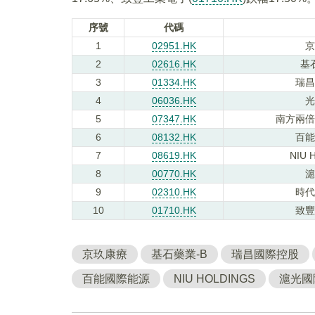
序號
代碼
1
02951.HK
京
2
02616.HK
基
3
01334.HK
瑞昌
4
06036.HK
光
5
07347.HK
南方兩倍
6
08132.HK
百能
7
08619.HK
NIU 
8
00770.HK
滬
9
02310.HK
時代
10
01710.HK
致豐
京玖康療
基石藥業-B
瑞昌國際控股
百能國際能源
NIU HOLDINGS
滬光國