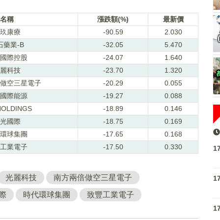
名稱
漲跌額(%)
最新價
玖康療
-90.59
2.030
石藥業-B
-32.05
5.470
國際控股
-24.07
1.640
麗科技
-23.70
1.320
做空三星電子
-20.29
0.055
國際能源
-19.27
0.088
HOLDINGS
-18.89
0.146
光國際
-18.75
0.169
環球集團
-17.65
0.168
工業電子
-17.50
0.330
1
光麗科技
南方兩倍做空三星電子
1
際
時代環球集團
致豐工業電子
1