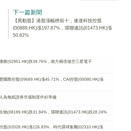
下一篇新聞
【異動股】港股漲幅榜前十，連達科技控股
(00889.HK)漲197.67%，環聯連訊(01473.HK)漲
50.82%
02951.HK)跌39.76%，南方兩倍做空三星電子
(09689.HK)漲45.71%，CAI控股(00080.HK)漲
人為無紙證券市場制度作好準備
189.HK)跌31.84%，環聯連訊(01473.HK)跌28.24%
2028.HK)漲126.83%，時代環球集團(02310.HK)漲