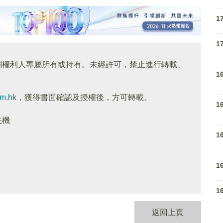
1
1
關權利人專屬所有或持有。未經許可，禁止進行轉載、
1
om.hk
，獲得書面確認及授權後，方可轉載。
1
先機
1
1
1
返回上頁