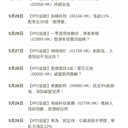
（02658.HK）持續走低
5月28日
【IPO追蹤】劍橋科技（06166.HK）漲超11%，
配售近20億「囤彈藥」
5月28日
【IPO追蹤】一季度營收翻倍，博泰車聯
（02889.HK）股價有望重回巔峰？
5月27日
【IPO追蹤】鳴鳴很忙（01768.HK）創新低，入
選恆綜不漲反跌？
5月26日
【IPO追蹤】股價累跌3成！愛芯元智
（00600.HK）破髮困局難解？
5月26日
【IPO追蹤】東鵬飲料（09980.HK）跌近9%創新
低，深陷破髮泥潭！
5月26日
【IPO追蹤】海緻科技集團（02706.HK）獲納入
恆綜指數，股價卻拉胯
5月26日
【IPO追蹤】華為「韜定律」引爆港股半導體，華
虹大漲近13%