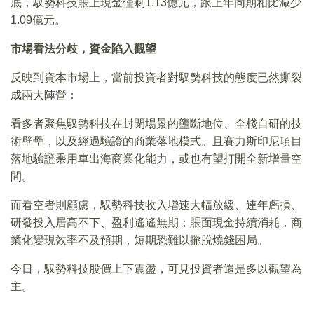
底，馭勢科技賬上現金僅剩1.13億元，跟上年同期相比減少
1.09億元。
市場看法分歧，資金陷入觀望
反映到資本市場上，當前投資者對馭勢科技的態度已然撕裂
成兩大陣營：
看多者聚焦馭勢科技在封閉場景的壟斷地位、全棧自研的技
術壁壘，以及經過驗證的商業落地模式。且賽力斯印尼項目
落地驗證乘用車出海商業化能力，或也有望打開全新增量空
間。
而看空者則顧慮，馭勢科技收入增速大幅放緩、連年虧損、
研發投入居高不下、盈利遙遙無期；賬面現金持續消耗，商
業化變現效率不及預期，短期恐難以擺脫燒錢困局。
今日，馭勢科技股價上下震盪，可見投資者還是多以觀望為
主。