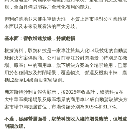
規，全面具備賦能客戶全球化布局的能力。
但利好落地並未催生單邊大漲，本質上是市場對公司業績基
本面以及未來發展看法的巨大分歧。
基本面：營收增速放緩，持續虧損
根據資料，馭勢科技是一家專注於無人化L4級技術的自動駕
駛解決方案供應商。公司目前專注於封閉場景（特別是在機
場、廠區）中的商用車，旗下解決方案為全場景通用，已應
用於各種開放及封閉場景，覆蓋物流、營運及機動車輛，囊
括L2級至L4級自動駕駛級別。
弗若斯特沙利文報告顯示，按2025年收益計，馭勢科技在
大中華區機場場景及廠區場景的商用車L4級自動駕駛解決方
案市場中均穩居首位，市場份額分別為90.5%和31.7%。
不過，從經營層面看，馭勢科技收入維持增長態勢，但增速
明顯放緩。