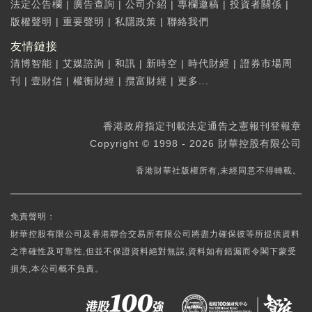
法定公告欄
|
廣告查詢
|
公司介紹
|
專欄邀稿
|
投資者關係
|
版權聲明
|
重要聲明
|
私隱政策
|
聯絡我們
友情鏈接
清博智能
|
艾媒諮詢
|
和訊
|
新時空
|
時代財經
|
證券市場周
刊
|
壹財信
|
權衡財經
|
攬富財經
|
更多...
香港政府指定刊載法定通告之憲報刊登報章
Copyright © 1998 - 2026 財華控股有限公司
香港財華社版權所有,未經同意不得轉載。
免責聲明：
財華控股有限公司及香港聯合交易所有限公司將盡力確保彼等所提供資料
之準確性及可靠性,但並不保證資料絕對無誤,資料如有錯漏而令閣下蒙受
損失,本公司概不負責。