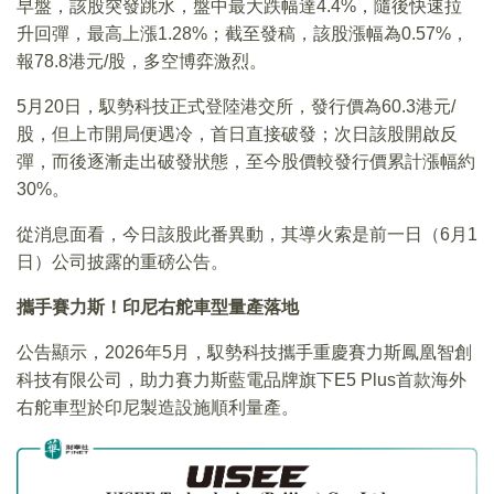
早盤，該股突發跳水，盤中最大跌幅達4.4%，隨後快速拉
升回彈，最高上漲1.28%；截至發稿，該股漲幅為0.57%，
報78.8港元/股，多空博弈激烈。
5月20日，馭勢科技正式登陸港交所，發行價為60.3港元/
股，但上市開局便遇冷，首日直接破發；次日該股開啟反
彈，而後逐漸走出破發狀態，至今股價較發行價累計漲幅約
30%。
從消息面看，今日該股此番異動，其導火索是前一日（6月1
日）公司披露的重磅公告。
攜手賽力斯！印尼右舵車型量產落地
公告顯示，2026年5月，馭勢科技攜手重慶賽力斯鳳凰智創
科技有限公司，助力賽力斯藍電品牌旗下E5 Plus首款海外
右舵車型於印尼製造設施順利量產。