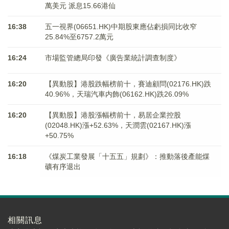
萬美元 派息15.66港仙
16:38
五一視界(06651.HK)中期股東應佔虧損同比收窄
25.84%至6757.2萬元
16:24
市場監管總局印發《廣告業統計調查制度》
16:20
【異動股】港股跌幅榜前十，賽迪顧問(02176.HK)跌
40.96%，天瑞汽車内飾(06162.HK)跌26.09%
16:20
【異動股】港股漲幅榜前十，易居企業控股
(02048.HK)漲+52.63%，天潤雲(02167.HK)漲
+50.75%
16:18
《煤炭工業發展「十五五」規劃》：推動落後產能煤
礦有序退出
相關訊息