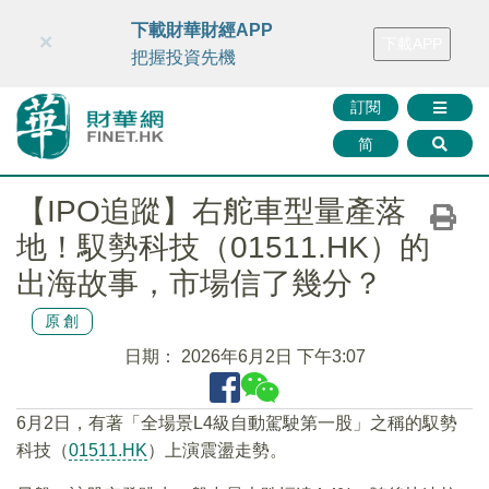
財華智庫網
FINTV
FINMETA
財華證券
媒體矩陣
下載財華財經APP
×
下載APP
智庫沙龍
聯絡我們
把握投資先機
訂閱
简
【IPO追蹤】右舵車型量產落
地！馭勢科技（01511.HK）的
出海故事，市場信了幾分？
原創
日期：
2026年6月2日 下午3:07
6月2日，有著「全場景L4級自動駕駛第一股」之稱的馭勢
科技（
01511.HK
）上演震盪走勢。