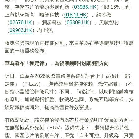
稿，存儲芯片的龍頭兆易創新（
03986.HK
）漲8.16%，創
上市以來新高，曦智科技（
01879.HK
）、納芯微
（
02676.HK
）、瀾起科技（
06809.HK
）、天數智芯
（
09903.HK
）均上漲。
板塊強勢表現的直接催化劑，來自華為在半導體基礎理論層
面的一項重磅發布。
華為發布「韜定律」，為後摩爾時代指明新方向
近日，華為在2026國際電路與系統研討會上正式提出「韜
定律」（Τ-Law）。與傳統摩爾定律依賴「幾何縮微」（不
斷縮小晶體管特徵尺寸）不同，「韜定律」以時間縮微為核
心原則，通過邏輯折疊、軟硬芯協同、系統互聯等方式，持
續縮減信號時延、提高晶體管等效密度。
有觀點認為，該定律的發布為芯片行業指明了發展新方向--
在無鬚極紫外光刻（EUV）設備約束下，繼續提升芯片性
能。國產芯片的發展主線，正從「自主可控」升級為「真實