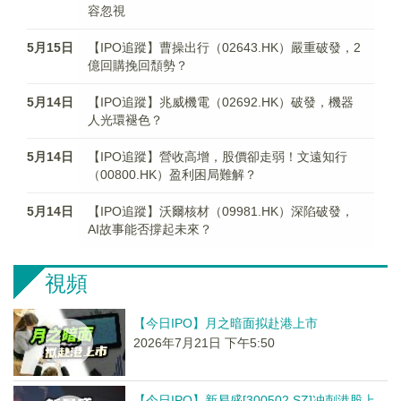
容忽視
5月15日
【IPO追蹤】曹操出行（02643.HK）嚴重破發，2
億回購挽回頹勢？
5月14日
【IPO追蹤】兆威機電（02692.HK）破發，機器
人光環褪色？
5月14日
【IPO追蹤】營收高增，股價卻走弱！文遠知行
（00800.HK）盈利困局難解？
5月14日
【IPO追蹤】沃爾核材（09981.HK）深陷破發，
AI故事能否撐起未來？
視頻
【今日IPO】月之暗面拟赴港上市
2026年7月21日 下午5:50
【今日IPO】新易盛[300502.SZ]冲刺港股上