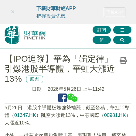
財華智庫網
FINTV
FINMETA
財華證券
媒體矩陣
下載財華財經APP
×
下載APP
智庫沙龍
聯絡我們
把握投資先機
訂閱
简
【IPO追蹤】華為「韜定律」
引爆港股半導體，華虹大漲近
13%
原創
日期：
2026年5月26日 上午11:42
5月26日，港股半導體板塊強勢補漲，截至發稿，華虹半導
體（
01347.HK
）跳空大漲近13%，中芯國際（
00981.HK
）
大漲近10%。
此外，一批芯片次新股集體走高，表現引人注目。截至發