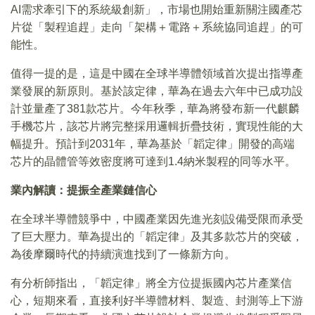
AI需求牽引下的系統級創新」，市場也開始重新關注國產芯
片從「製程追趕」走向「架構＋電路＋系統協同追趕」的可
能性。
值得一提的是，這是中國在全球半導體領域首次提出指導產
業發展的新原則。基於該定律，華為在過去六年中已成功設
計並量產了381款芯片。今年秋季，華為將發布新一代麒麟
手機芯片，該芯片將完整採用邏輯折疊技術，實現性能的大
幅提升。預計到2031年，華為基於「韜定律」開發的高端
芯片的晶體管等效密度將可達到1.4納米製程的同等水平。
業內解讀：提振全產業鏈信心
在全球半導體競爭中，中國產業因先進光刻設備受限而承受
了巨大壓力。華為提出的「韜定律」及其多款芯片的突破，
為後摩爾時代的持續演進找到了一條新方向。
有分析師指出，「韜定律」將全方位提振國內芯片產業信
心，短期來看，直接利好半導體材料、製造、封測等上下游