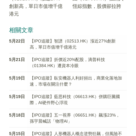
創新高，單日市值增千億
恆綜指數，股價卻拉胯
港元
相關文章
5月22日
【IPO追蹤】智譜（02513.HK）漲近27%創新
高，單日市值增千億港元
5月21日
【IPO追蹤】折價近20%配股，滴普科技
（01384.HK）遭資本冷眼
5月19日
【IPO追蹤】臥安機器人利好頻出，商業化落地加
速，市場在關注什麼？
5月19日
【IPO追蹤】藍思科技（06613.HK）併購巨騰國
際，AI硬件野心浮現
5月18日
【IPO追蹤】五一視界（06651.HK）飆漲23%，
孫宇晨喊話「物理AI」
5月15日
【IPO追蹤】人形機器人概念逆勢狂飆，但風險不