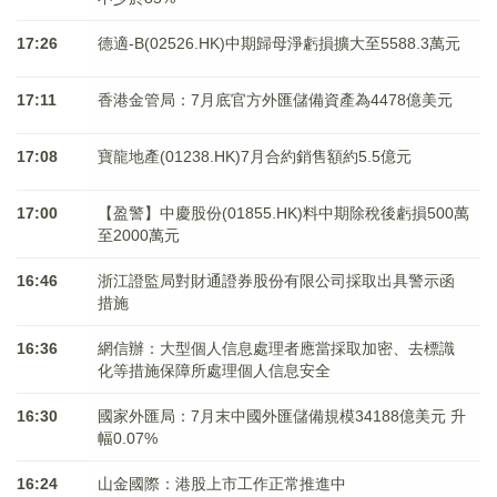
17:26
德適-B(02526.HK)中期歸母淨虧損擴大至5588.3萬元
17:11
香港金管局：7月底官方外匯儲備資產為4478億美元
17:08
寶龍地產(01238.HK)7月合約銷售額約5.5億元
17:00
【盈警】中慶股份(01855.HK)料中期除稅後虧損500萬
至2000萬元
16:46
浙江證監局對財通證券股份有限公司採取出具警示函
措施
16:36
網信辦：大型個人信息處理者應當採取加密、去標識
化等措施保障所處理個人信息安全
16:30
國家外匯局：7月末中國外匯儲備規模34188億美元 升
幅0.07%
16:24
山金國際：港股上市工作正常推進中