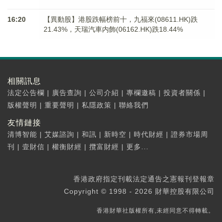
16:20
【異動股】港股跌幅榜前十，九福來(08611.HK)跌
21.43%，天瑞汽車内飾(06162.HK)跌18.44%
相關訊息
法定公告欄
|
廣告查詢
|
公司介紹
|
專欄邀稿
|
投資者關係
|
版權聲明
|
重要聲明
|
私隱政策
|
聯絡我們
友情鏈接
清博智能
|
艾媒諮詢
|
和訊
|
新時空
|
時代財經
|
證券市場周
刊
|
壹財信
|
權衡財經
|
攬富財經
|
更多...
香港政府指定刊載法定通告之憲報刊登報章
Copyright © 1998 - 2026 財華控股有限公司
香港財華社版權所有,未經同意不得轉載。