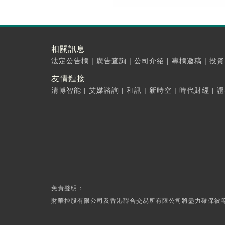
相關訊息
法定公告欄
|
廣告查詢
|
公司介紹
|
專欄邀稿
|
投資
友情鏈接
清博智能
|
艾媒諮詢
|
和訊
|
新時空
|
時代財經
|
證
免責聲明：
財華控股有限公司及香港聯合交易所有限公司將盡力確保彼等