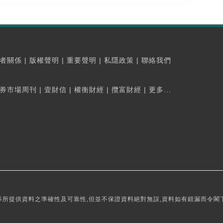
者關係
|
版權聲明
|
重要聲明
|
私隱政策
|
聯絡我們
券市場周刊
|
壹財信
|
權衡財經
|
攬富財經
|
更多...
所提供資料之準確性及可靠性,但並不保證資料絕對無誤,資料如有錯漏而令閣