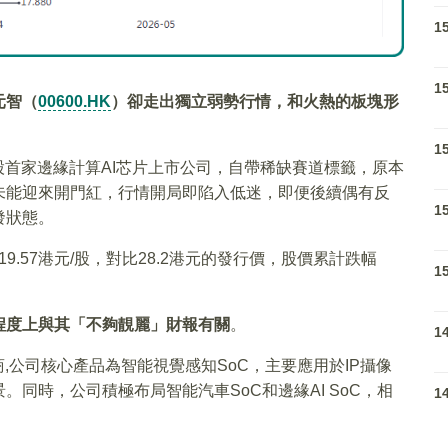
1
1
元智（
00600.HK
）卻走出獨立弱勢行情，和火熱的板塊形
1
港股首家邊緣計算AI芯片上市公司，自帶稀缺賽道標籤，原本
未能迎來開門紅，行情開局即陷入低迷，即便後續偶有反
1
發狀態。
19.57港元/股，對比28.2港元的發行價，股價累計跌幅
1
程度上與其「不夠靚麗」財報有關
。
1
商,公司核心產品為智能視覺感知SoC，主要應用於IP攝像
同時，公司積極布局智能汽車SoC和邊緣AI SoC，相
1