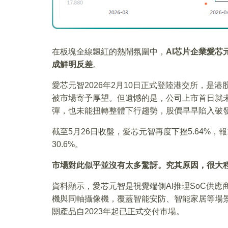
在板塊全線飄紅的熱鬧氛圍中，
AI芯片企業愛芯
成鮮明反差
。
愛芯元智2026年2月10日正式登陸港交所，是
被市場寄予厚望。但遺憾的是，公司上市首日就
彈，也未能扭轉整體下行趨勢，股價早早陷入破
截至5月26日收盤，愛芯元智再度下挫5.64%，報
30.6%。
市場對此似乎並沒有太多驚訝。究其原因，很大
資料顯示，愛芯元智是視覺端側AI推理SoC供應
機與同軸攝像機，覆蓋智能安防、智能家居等場景。
關產品自2023年起已正式交付市場。