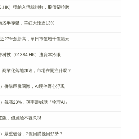
06.HK）獲納入恆綜指數，股價卻拉胯
港股半導體，華虹大漲近13%
）漲近27%創新高，單日市值增千億港元
科技（01384.HK）遭資本冷眼
出，商業化落地加速，市場在關注什麼？
HK）併購巨騰國際，AI硬件野心浮現
HK）飆漲23%，孫宇晨喊話「物理AI」
狂飆，但風險不容忽視
.HK）嚴重破發，2億回購挽回頹勢？