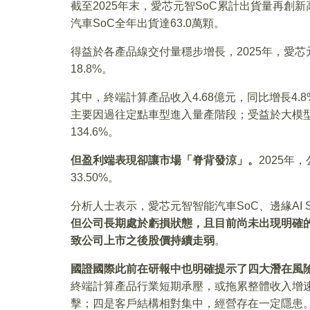
截至2025年末，愛芯元智SoC累計出貨量再創新高
汽車SoC全年出貨達63.0萬顆。
得益於各產品線交付量穩步增長，2025年，愛芯元
18.8%。
其中，終端計算產品收入4.68億元，同比增長4.8
主要因過往定點車型進入量產階段；受益於大模型應
134.6%。
但盈利端表現卻讓市場「脊背發涼」。
2025年
33.50%。
分析人士表示，愛芯元智智能汽車SoC、邊緣AI
但公司長期處於虧損狀態，且目前尚未出現明確
致公司上市之後股價持續走弱
。
國證國際此前在研報中也明確提示了四大潛在風
終端計算產品行業短期承壓，或拖累整體收入增
擊；四是客戶結構相對集中，經營存在一定隱患