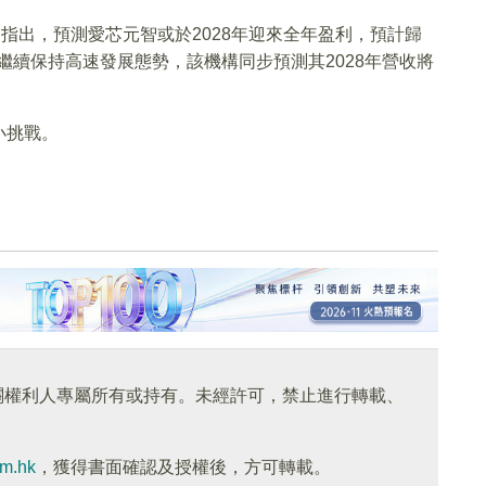
指出，預測愛芯元智或於2028年迎來全年盈利，預計歸
繼續保持高速發展態勢，該機構同步預測其2028年營收將
小挑戰。
關權利人專屬所有或持有。未經許可，禁止進行轉載、
om.hk
，獲得書面確認及授權後，方可轉載。