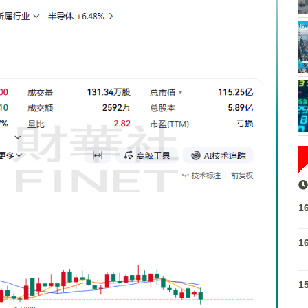
1
1
1