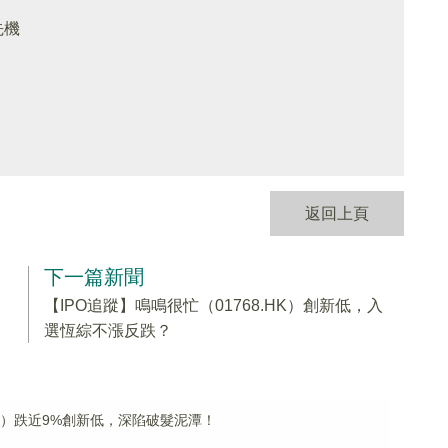
先機
返回上頁
下一篇新聞
【IPO追蹤】鳴鳴很忙（01768.HK）創新低，入
選恆綜不漲反跌？
.HK）跌近9%創新低，深陷破髮泥潭！