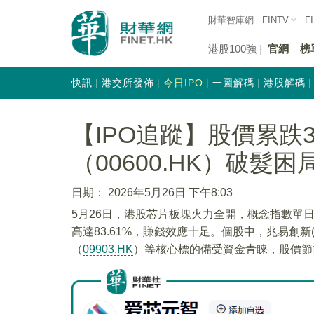
財華智庫網
FINTV
F
港股100強
官網
榜
快訊
港交所發佈
今日IPO
一圖解碼
港股解碼
【IPO追蹤】股價累跌
（00600.HK）破髮
日期：
2026年5月26日 下午8:03
5月26日，港股芯片板塊火力全開，概念指數單日
高達83.61%，賺錢效應十足。個股中，兆易創新
（
09903.HK
）等核心標的備受資金青睞，股價節