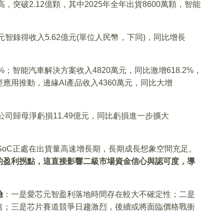
，突破2.12億顆，其中2025年全年出貨8600萬顆，智能
智錄得收入5.62億元(單位人民幣，下同)，同比增長
%；智能汽車解決方案收入4820萬元，同比激增618.2%，
用推動，邊緣AI產品收入4360萬元，同比大增
，公司歸母淨虧損11.49億元，同比虧損進一步擴大
 SoC正處在出貨量高速增長期，長期成長想象空間充足。
的盈利拐點，這直接影響二級市場資金信心與認可度，導
險
：一是愛芯元智盈利落地時間存在較大不確定性；二是
速；三是芯片賽道競爭日趨激烈，後續或將面臨價格戰衝
。