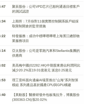
5:47
聚辰股份：公司VPD芯片已順利通過目標客戶
的測試認證
5:34
上期所：7月份對11個實際控制關系賬戶組採
取限制開倉的監管措施
5:22
特發服務：成功中標嗶哩嗶哩上海濱江總部物
業服務項目
5:14
亞太股份：公司是零跑汽車和Stellantis集團的
供應商
5:02
美高梅中國(02282.HK)中期股東應佔利潤同比
減少20.2%至19.01億港元 派息0.25港元
4:53
理工雷科面向邊緣AI場景推出"山海"系列智算
模組 系列產品基於國產CPU與GPU構建
4:40
【異動股】醫療研發外包板塊拉升，博騰股份
(300363.CN)漲20.02%