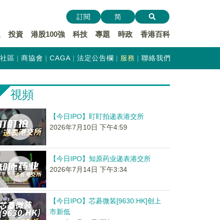
訂閱
简
遞
投資
港股100強
科技
專題
時政
香港百科
社區
商協會
CAGA
法定公告欄
服務
聯絡我們
視頻
【今日IPO】盯盯拍递表港交所
2026年7月10日 下午4:59
【今日IPO】知原药业递表港交所
2026年7月14日 下午3:34
【今日IPO】芯碁微装[9630.HK]创上
市新低