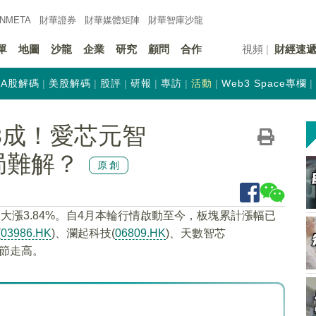
INMETA
財華證券
財華
媒體矩陣
財華
智庫沙龍
單
地圖
沙龍
企業
研究
顧問
合作
視頻
財經速
A股解碼
美股解碼
股評
研報
專訪
活動
Web3 Space專欄
3成！愛芯元智
困局難解？
原創
大漲3.84%。自4月本輪行情啟動至今，板塊累計漲幅已
(
03986.HK
)、瀾起科技(
06809.HK
)、天數智芯
節走高。