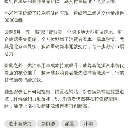
級到百萬級的完整產品矩陣，為交付量提供了充足支撐。
小米汽車延續了較為穩健的表現，連續第二個月交付量超過
30000輛。
回溯5月，五一假期消費熱潮、全國多地大型車展落地、車
企終端密集促銷，全方位點燃了消費者看車、購車熱情。尤
其是北京車展後，多款重磅新車開啟交付，進一步激活市場
活力。
除此之外，燃油車用車成本持續攀升，成為新能源汽車替代
提速的核心推手，越來越多消費者優先選擇新能源車，行業
替代節奏持續加快。
國金證券近日研報指出，購置稅補貼、以舊換新補貼雙重退
坡，終端促銷力度溫和，5月消費者仍然存在較強觀望情
緒，油價上漲推動新能源滲透率再創新高。
造車新勢力
新能源
銷量
小鵬