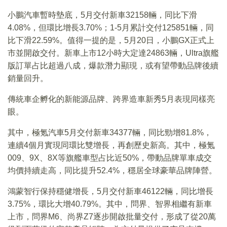
小鵬汽車暫時墊底，5月交付新車32158輛，同比下滑
4.08%，但環比增長3.70%；1-5月累計交付125851輛，同
比下滑22.59%。值得一提的是，5月20日，小鵬GX正式上
市並開啟交付。新車上市12小時大定達24863輛，Ultra旗艦
版訂單占比超過八成，爆款潛力顯現，或有望帶動品牌後續
銷量回升。
傳統車企孵化的新能源品牌、跨界造車新秀5月表現同樣亮
眼。
其中，極氪汽車5月交付新車34377輛，同比勁增81.8%，
連續4個月實現同環比雙增長，再創歷史新高。其中，極氪
009、9X、8X等旗艦車型占比近50%，帶動品牌單車成交
均價持續走高，同比提升52.4%，穩居全球豪華品牌陣營。
鴻蒙智行保持穩健增長，5月交付新車46122輛，同比增長
3.75%，環比大增40.79%。其中，問界、智界相繼有新車
上市，問界M6、尚界Z7逐步開啟批量交付，形成了從20萬