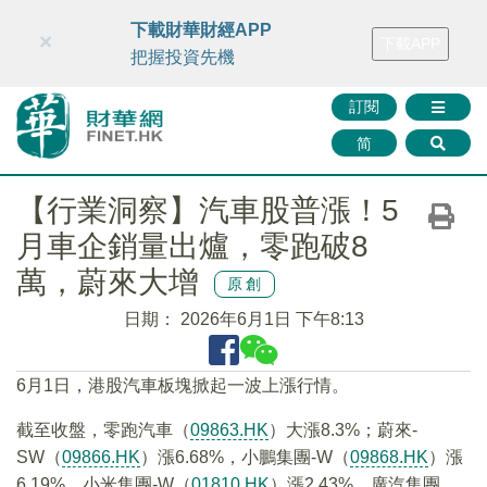
財華智庫網
FINTV
FINMETA
財華證券
媒體矩陣
下載財華財經APP
×
下載APP
智庫沙龍
聯絡我們
把握投資先機
訂閱
简
【行業洞察】汽車股普漲！5
月車企銷量出爐，零跑破8
萬，蔚來大增
原創
日期：
2026年6月1日 下午8:13
6月1日，港股汽車板塊掀起一波上漲行情。
截至收盤，零跑汽車（
09863.HK
）大漲8.3%；蔚來-
SW（
09866.HK
）漲6.68%，小鵬集團-W（
09868.HK
）漲
6.19%，小米集團-W（
01810.HK
）漲2.43%，廣汽集團