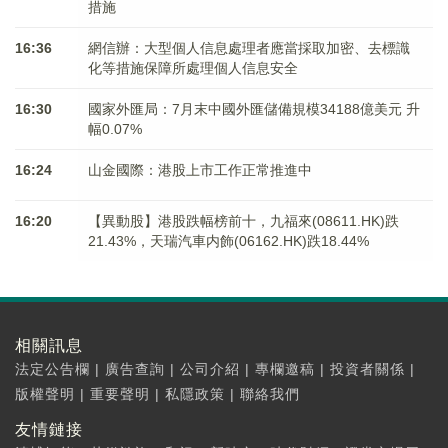
措施
16:36
網信辦：大型個人信息處理者應當採取加密、去標識
化等措施保障所處理個人信息安全
16:30
國家外匯局：7月末中國外匯儲備規模34188億美元 升
幅0.07%
16:24
山金國際：港股上市工作正常推進中
16:20
【異動股】港股跌幅榜前十，九福來(08611.HK)跌
21.43%，天瑞汽車内飾(06162.HK)跌18.44%
相關訊息
法定公告欄
|
廣告查詢
|
公司介紹
|
專欄邀稿
|
投資者關係
|
版權聲明
|
重要聲明
|
私隱政策
|
聯絡我們
友情鏈接