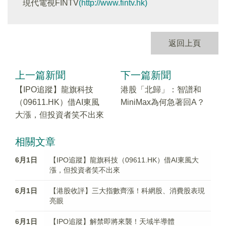
現代電視FINTV
(http://www.fintv.hk)
返回上頁
上一篇新聞
下一篇新聞
【IPO追蹤】龍旗科技
港股「北歸」：智譜和
（09611.HK）借AI東風
MiniMax為何急著回A？
大漲，但投資者笑不出來
相關文章
6月1日
【IPO追蹤】龍旗科技（09611.HK）借AI東風大
漲，但投資者笑不出來
6月1日
【港股收評】三大指數齊漲！科網股、消費股表現
亮眼
6月1日
【IPO追蹤】解禁即將來襲！天域半導體