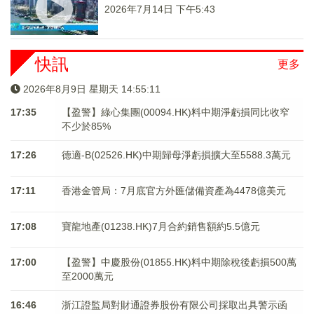
2026年7月14日 下午5:43
快訊
更多
2026年8月9日 星期天 14:55:11
17:35
【盈警】綠心集團(00094.HK)料中期淨虧損同比收窄
不少於85%
17:26
德適-B(02526.HK)中期歸母淨虧損擴大至5588.3萬元
17:11
香港金管局：7月底官方外匯儲備資產為4478億美元
17:08
寶龍地產(01238.HK)7月合約銷售額約5.5億元
17:00
【盈警】中慶股份(01855.HK)料中期除稅後虧損500萬
至2000萬元
16:46
浙江證監局對財通證券股份有限公司採取出具警示函