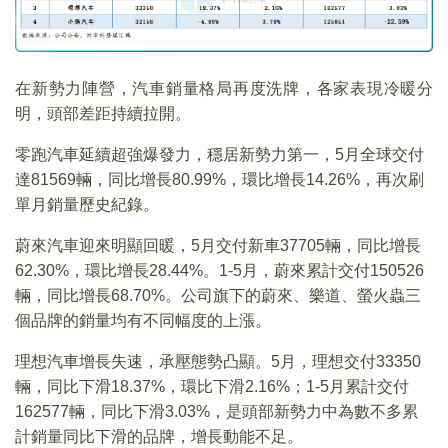
在新勢力陣營，汽車銷量格局再度洗牌，各家表現冷暖分
明，頭部差距持續拉開。
零跑汽車延續超強爆發力，穩居新勢力第一，5月全球交付
達81569輛，同比增長80.99%，環比增長14.26%，再次刷
單月銷量歷史紀錄。
蔚來汽車迎來明顯回暖，5月交付新車37705輛，同比增長
62.30%，環比增長28.44%。1-5月，蔚來累計交付150526
輛，同比增長68.70%。公司旗下的蔚來、樂道、螢火蟲三
個品牌的銷量均有不同幅度的上漲。
理想汽車增長失速，承壓態勢凸顯。5月，理想交付33350
輛，同比下滑18.37%，環比下滑2.16%；1-5月累計交付
162577輛，同比下滑3.03%，是頭部新勢力中為數不多累
計銷量同比下滑的品牌，增長動能不足。