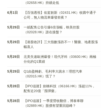
（02658.HK）持續走低
6月1日
【百強透視】佑駕創新（02431.HK）收購中通子
公司，無人物流車爆發前夜？
5月29日
一紙配售公告引爆6倍漲幅，映美控股
（02028.HK）誰在接盤？
5月29日
【港股收評】三大指數漲跌不一！醫藥、地產股漲
幅喜人
5月29日
北美失速歐洲爆發！現代牙科（03600.HK）兩極
分化的Q1業績
5月29日
Q1由盈轉虧、毛利率大跳水！理想汽車
（02015.HK）慌了？
5月28日
【IPO追蹤】劍橋科技（06166.HK）漲超11%，
配售近20億「囤彈藥」
5月28日
【IPO追蹤】一季度營收翻倍，博泰車聯
（02889.HK）股價有望重回巔峰？