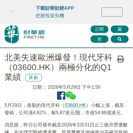
財華智庫網
FINTV
FINMETA
財華證券
媒體矩陣
下載財華財經APP
×
下載APP
智庫沙龍
聯絡我們
把握投資先機
訂閱
简
北美失速歐洲爆發！現代牙科
（03600.HK）兩極分化的Q1
業績
原創
日期：
2026年5月29日 下午1:50
5月29日，港股的現代牙科（
03600.HK
）小幅上漲，截至
發稿，公司漲4.82%，報5.87港元/股，市值54.88億港元。
消息面，昨日公司發布截至2026年3月31日止三個月營運數
據。在全球宏觀經濟承壓、貿易摩擦及地緣政治不確定性的