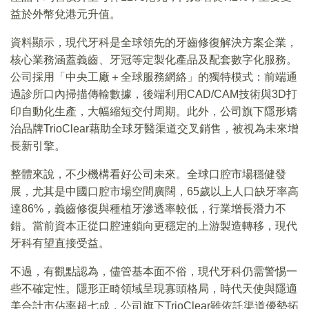
益於外幣兌港元升值。
資料顯示，現代牙科是全球領先的牙齒修復解決方案企業，
核心業務涵蓋義齒、牙冠等定製化產品及配套數字化服務。
公司採用「中央工廠＋全球服務網絡」的獨特模式：前端通
過診所口內掃描傳輸數據，後端利用CAD/CAM技術與3D打
印自動化生產，大幅縮短交付周期。此外，公司旗下隱形矯
治品牌TrioClear藉助全球牙醫渠道交叉銷售，被視為未來增
長新引擎。
整體來說，不少機構看好公司未來。全球口腔市場穩健發
展，尤其是中國口腔市場空間廣闊，65歲以上人口缺牙率高
達86%，義齒修復與種植牙滲透率較低，行業增長潛力不
錯。當前資本正從口腔連鎖向更穩定的上游製造轉移，現代
牙科有望直接受益。
不過，有觀點認為，儘管基本面不俗，現代牙科仍需警惕一
些不確定性。隱形正畸領域呈現寡頭格局，時代天使與隱適
美合計市佔率超七成，公司旗下TrioClear雖依託渠道優勢拓