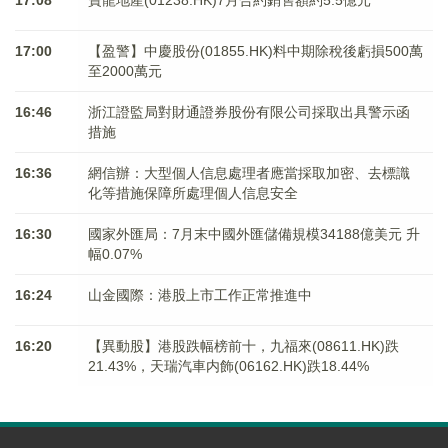
17:08
寶龍地產(01238.HK)7月合約銷售額約5.5億元
17:00
【盈警】中慶股份(01855.HK)料中期除稅後虧損500萬
至2000萬元
16:46
浙江證監局對財通證券股份有限公司採取出具警示函
措施
16:36
網信辦：大型個人信息處理者應當採取加密、去標識
化等措施保障所處理個人信息安全
16:30
國家外匯局：7月末中國外匯儲備規模34188億美元 升
幅0.07%
16:24
山金國際：港股上市工作正常推進中
16:20
【異動股】港股跌幅榜前十，九福來(08611.HK)跌
21.43%，天瑞汽車内飾(06162.HK)跌18.44%