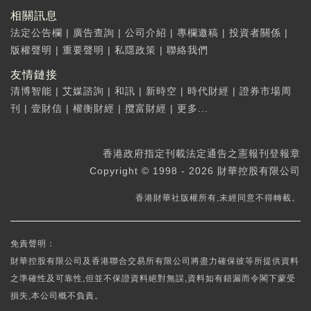
相關訊息
法定公告欄
|
廣告查詢
|
公司介紹
|
專欄邀稿
|
投資者關係
|
版權聲明
|
重要聲明
|
私隱政策
|
聯絡我們
友情鏈接
清博智能
|
艾媒諮詢
|
和訊
|
新時空
|
時代財經
|
證券市場周
刊
|
壹財信
|
權衡財經
|
攬富財經
|
更多...
香港政府指定刊載法定通告之憲報刊登報章
Copyright © 1998 - 2026 財華控股有限公司
香港財華社版權所有,未經同意不得轉載。
免責聲明：
財華控股有限公司及香港聯合交易所有限公司將盡力確保彼等所提供資料
之準確性及可靠性,但並不保證資料絕對無誤,資料如有錯漏而令閣下蒙受
損失,本公司概不負責。