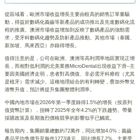
從區域看，歐洲市場收益增長主要由較高的銷售訂單量驅
動，得益於數碼化義齒等新產品的成功推出及先進數碼化流
程的推廣。澳洲市場收益增加則反映了數碼產品的強勁需
求，受牙科數碼化趨勢及防鼾產品推動。其他市場（泰國、
新加坡、馬來西亞）亦錄得增長。
值得注意的是，公司在歐洲、澳洲等高利潤率地區實現正增
長，而相對低利潤的北美業務MicroDental出現收益下滑--主
要因美國經濟走弱，患者對高價值、非必需牙科療程（尤其
是植牙）需求減少。這種地理組合的有利轉變，疊加外幣兌
港幣升值，預計將提升集團整體利潤率。
中國內地市場在2026年第一季度錄得1.5%的增長（按原列
值貨幣計算），扭轉了2025年全年4.2%的下跌趨勢。帶量
採購政策及長期激烈價格競爭的影響似乎已觸底。
報告期內，集團銷量總數約72萬件，同比增加4.0%；義齒
產品平均售價升至每件1273港元，同比增長7.2%，主要受