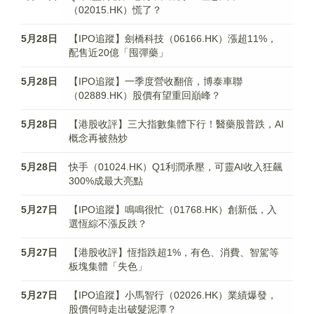
（02015.HK）慌了？
5月28日
【IPO追蹤】劍橋科技（06166.HK）漲超11%，
配售近20億「囤彈藥」
5月28日
【IPO追蹤】一季度營收翻倍，博泰車聯
（02889.HK）股價有望重回巔峰？
5月28日
【港股收評】三大指數集體下行！醫藥股普跌，AI
概念再被熱炒
5月28日
快手（01024.HK）Q1利潤承壓，可靈AI收入狂飆
300%成最大亮點
5月27日
【IPO追蹤】鳴鳴很忙（01768.HK）創新低，入
選恆綜不漲反跌？
5月27日
【港股收評】恆指跌超1%，有色、消費、智駕等
板塊集體「失色」
5月27日
【IPO追蹤】小馬智行（02026.HK）業績爆發，
股價何時走出破髮泥潭？