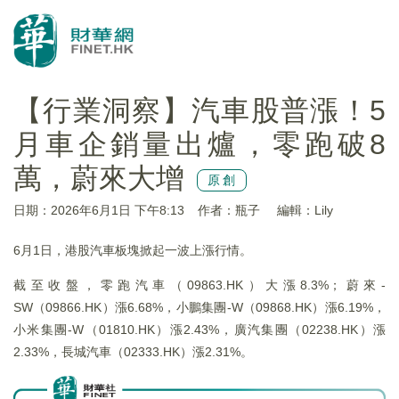
【行業洞察】汽車股普漲！5
月車企銷量出爐，零跑破8
萬，蔚來大增
原創
日期：2026年6月1日 下午8:13
作者：瓶子
編輯：Lily
6月1日，港股汽車板塊掀起一波上漲行情。
截至收盤，零跑汽車（09863.HK）大漲8.3%；蔚來-
SW（09866.HK）漲6.68%，小鵬集團-W（09868.HK）漲6.19%，
小米集團-W（01810.HK）漲2.43%，廣汽集團（02238.HK）漲
2.33%，長城汽車（02333.HK）漲2.31%。