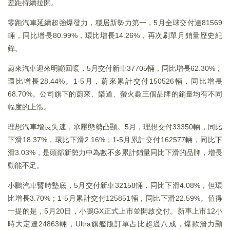
差距持續拉開。
零跑汽車延續超強爆發力，穩居新勢力第一，5月全球交付達81569
輛，同比增長80.99%，環比增長14.26%，再次刷單月銷量歷史紀
錄。
蔚來汽車迎來明顯回暖，5月交付新車37705輛，同比增長62.30%，
環比增長28.44%。1-5月，蔚來累計交付150526輛，同比增長
68.70%。公司旗下的蔚來、樂道、螢火蟲三個品牌的銷量均有不同
幅度的上漲。
理想汽車增長失速，承壓態勢凸顯。5月，理想交付33350輛，同比
下滑18.37%，環比下滑2.16%；1-5月累計交付162577輛，同比下
滑3.03%，是頭部新勢力中為數不多累計銷量同比下滑的品牌，增長
動能不足。
小鵬汽車暫時墊底，5月交付新車32158輛，同比下滑4.08%，但環
比增長3.70%；1-5月累計交付125851輛，同比下滑22.59%。值得
一提的是，5月20日，小鵬GX正式上市並開啟交付。新車上市12小
時大定達24863輛，Ultra旗艦版訂單占比超過八成，爆款潛力顯