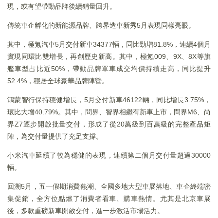
現，或有望帶動品牌後續銷量回升。
傳統車企孵化的新能源品牌、跨界造車新秀5月表現同樣亮眼。
其中，極氪汽車5月交付新車34377輛，同比勁增81.8%，連續4個月
實現同環比雙增長，再創歷史新高。其中，極氪009、9X、8X等旗
艦車型占比近50%，帶動品牌單車成交均價持續走高，同比提升
52.4%，穩居全球豪華品牌陣營。
鴻蒙智行保持穩健增長，5月交付新車46122輛，同比增長3.75%，
環比大增40.79%。其中，問界、智界相繼有新車上市，問界M6、尚
界Z7逐步開啟批量交付，形成了從20萬級到百萬級的完整產品矩
陣，為交付量提供了充足支撐。
小米汽車延續了較為穩健的表現，連續第二個月交付量超過30000
輛。
回溯5月，五一假期消費熱潮、全國多地大型車展落地、車企終端密
集促銷，全方位點燃了消費者看車、購車熱情。尤其是北京車展
後，多款重磅新車開啟交付，進一步激活市場活力。