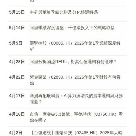
5月15日
中芯與華虹季績比拼及分化根源解碼
5月14日
阿里季績深度復盤：千億級投入下的戰略取捨
5月5日
滙豐控股（00005.HK）2026年第1季業績深度解
析
4月28日
阿里分拆物流REITs，對其估值邏輯有何意味？
4月22日
紫金礦業（02899.HK）2026年第1季財報有何看
點
4月17日
商湯再配股籌資：AI算力換增長的資本邏輯與財務
隱憂？
4月16日
市值一度突破3.3萬億，寧德時代（03750.HK）看
點在哪？
4月2日
【百強透視】龍蟠科技（02465.HK）2025年大幅