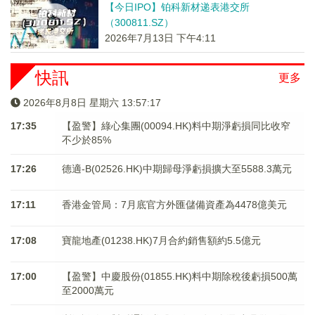
【今日IPO】铂科新材递表港交所
（300811.SZ）
2026年7月13日 下午4:11
快訊
更多
2026年8月8日 星期六 13:57:18
17:35
【盈警】綠心集團(00094.HK)料中期淨虧損同比收窄
不少於85%
17:26
德適-B(02526.HK)中期歸母淨虧損擴大至5588.3萬元
17:11
香港金管局：7月底官方外匯儲備資產為4478億美元
17:08
寶龍地產(01238.HK)7月合約銷售額約5.5億元
17:00
【盈警】中慶股份(01855.HK)料中期除稅後虧損500萬
至2000萬元