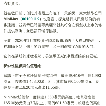
流動資金。
就在數日前，僅比其港股上市晚了一天的另一家大模型公司
MiniMax（
00100.HK
）
也官宣，探究發行人民幣股份的初
步建議，並表示已聘請專業顧問就其符合在科創板上市的條
件提供諮詢，並已簽訂輔導協議。
至此，2026年1月前後腳登陸港股市場的「大模型雙雄」，
在相隔不到五個月的時間裡，又一同敲響了A股的大門。
它們在港股的兇猛漲勢，是這場回A浪潮最耀眼的背景板。
稀缺性溢價與估值懸念
智譜上市至今累漲幅度已超11倍，最高曾漲16倍，達1,993
港元，按現價1,458.00港元計，其市值有6,500億港元，仍
較發售價116.20港元高出11.55倍。
MiniMax股價曾一度觸達1,330港元的高位，較其發售價
165.00港元高出7倍以上，現價681.50港元，較發售價高出