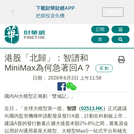
財華智庫網
FINTV
FINMETA
財華證券
媒體矩陣
下載財華財經APP
×
下載APP
智庫沙龍
聯絡我們
把握投資先機
訂閱
简
港股「北歸」：智譜和
MiniMax為何急著回A？
原創
日期：
2026年6月2日 上午11:58
國內AI大模型正籌劃「雙城記」。
近日，「全球大模型第一股」
智譜（
02513.HK
）
正式建議
向國內監管機構申請配發及發行A股，計劃在科創板上市，
建議A股的發行數量占擴大後股本額2%-8%之間，募集資金
以用於AI通用基座大模型、大模型MaaS一站式平台和補充