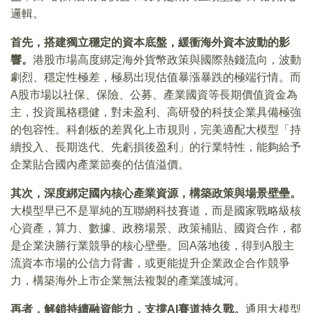
邏輯。
首先，搭建獨立穩定的資本底盤，緩衝海外資本波動的影
響。
港股市場高度綁定海外貨幣政策與國際熱錢流向，波動
劇烈、穩定性極差，極易出現估值暴漲暴跌的極端行情。而
A股市場以社保、保險、公募、產業國資等長期價值資金為
主，投資風格穩健，對未盈利、高研發的科技企業具備極強
的包容性。科創板的差異化上市規則，完美適配大模型「持
續投入、長期迭代、先虧損後盈利」的行業特性，能夠給予
企業貼合國內產業節奏的估值溢價。
其次，深度綁定國內核心產業資源，構築政策與場景壁壘。
大模型早已不是單純的互聯網科技賽道，而是國家戰略級核
心資產，算力、數據、政務場景、政策補貼、國資合作，都
是企業決勝行業競爭的核心壁壘。回A落地後，得到A股主
流資本市場的公信力背書，或更能提升企業政企合作競爭
力，構築海外上市企業無法複製的產業護城河。
再者，解鎖持續融資能力，支撐AI賽道持久戰。
通用大模型