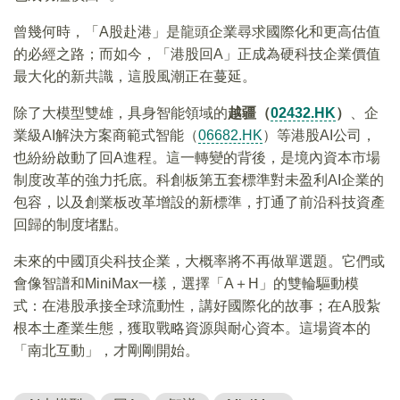
曾幾何時，「A股赴港」是龍頭企業尋求國際化和更高估值
的必經之路；而如今，「港股回A」正成為硬科技企業價值
最大化的新共識，這股風潮正在蔓延。
除了大模型雙雄，具身智能領域的
越疆（
02432.HK
）
、企
業級AI解決方案商範式智能（
06682.HK
）等港股AI公司，
也紛紛啟動了回A進程。這一轉變的背後，是境內資本市場
制度改革的強力托底。科創板第五套標準對未盈利AI企業的
包容，以及創業板改革增設的新標準，打通了前沿科技資產
回歸的制度堵點。
未來的中國頂尖科技企業，大概率將不再做單選題。它們或
會像智譜和MiniMax一樣，選擇「A＋H」的雙輪驅動模
式：在港股承接全球流動性，講好國際化的故事；在A股紮
根本土產業生態，獲取戰略資源與耐心資本。這場資本的
「南北互動」，才剛剛開始。