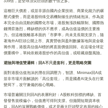
339倍，是全球頂尖巨頭的數十倍之多。
這種巨大價差，或並非源自國內企業技術、商業化能力的碾
壓式優勢，而是港股特殊交易機制催生的情緒泡沫。作為資
本完全自由流動的國際化市場，港股無漲跌幅限制、國際熱
錢博弈激烈，稀缺標的供不應求，成為估值溢價的主要推
力。但這種脫離基本面的「市夢率」尚未見長期支撐力，隨
著海外AI巨頭公開上市、真實營收與盈利數據落地與資金吸
籌作用，港股高估值AI標的將直面價值回歸。在這場全球定
價重構中，單純依賴港股炒作的高估值，或暗藏崩盤風險。
避險與增值雙邏輯：回A不只是套利，更是戰略突圍
面對港股估值泡沫的潛在回調壓力，智譜、Minimax回A或
並非市場片面解讀的「高位套現」，而是國產AI龙头在行業
變局下，攻守兼備的核心戰略。
市場普遍關注到回A的表層利好：A股軟科技標的稀缺、首
發發售規模偏小，估值應可得到支撐。但拋開短期資本收
益，回A的深層戰略價值，或才是兩大巨頭堅定布局的核心