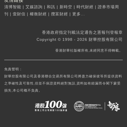
友情鏈接
清博智能
|
艾媒諮詢
|
和訊
|
新時空
|
時代財經
|
證券市場周
刊
|
壹財信
|
權衡財經
|
攬富財經
|
更多...
香港政府指定刊載法定通告之憲報刊登報章
Copyright © 1998 - 2026 財華控股有限公司
香港財華社版權所有,未經同意不得轉載。
免責聲明：
財華控股有限公司及香港聯合交易所有限公司將盡力確保彼等所提供資料
之準確性及可靠性,但並不保證資料絕對無誤,資料如有錯漏而令閣下蒙受
損失,本公司概不負責。