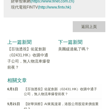
財華智庫網
(https://www.finet.com.cn)
現代電視FINTV
(http://www.fintv.hk)
返回上頁
上一篇新聞
下一篇新聞
【百強透視】佑駕創新
美團緩過氣了嗎？
（02431.HK）收購中通
子公司，無人物流車爆發
前夜？
相關文章
6月1日
【百強透視】佑駕創新（02431.HK）收購中通子
公司，無人物流車爆發前夜？
5月21日
【財華洞察】AI東風漫灌，港股公用股迎來價值重
估？