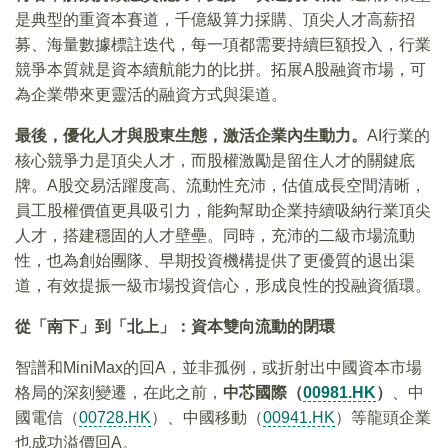
是典型的重資本賽道，千億級算力採購、頂尖人才高薪招
募、海量數據標註迭代，每一項都需要持續巨額投入，行業
競爭本質就是資本續航能力的比拼。拓展A股融資市場，可
為企業帶來更靈活的融資方式與渠道。
最後，優化人才與股東生態，激活企業內生動力。
AI行業的
核心競爭力是頂尖人才，而股權激勵是留住人才的關鍵底
牌。A股交易活躍度高、流動性充沛，估值成長空間清晰，
員工股權價值更具吸引力，能夠幫助企業持續吸納行業頂尖
人才，搭建穩固的人才壁壘。同時，充沛的二級市場流動
性，也為創始團隊、早期投資機構提供了更優質的退出渠
道，有效提振一級市場投資信心，形成良性的投融資循環。
從「南下」到「北上」：資本雙向流動的閉環
智譜和MiniMax的回A，並非孤例，或折射出中國資本市場
格局的深刻變遷，在此之前，
中芯國際（
00981.HK
）
、中
國電信（
00728.HK
）、中國移動（
00941.HK
）等龍頭企業
也成功溢價回A。