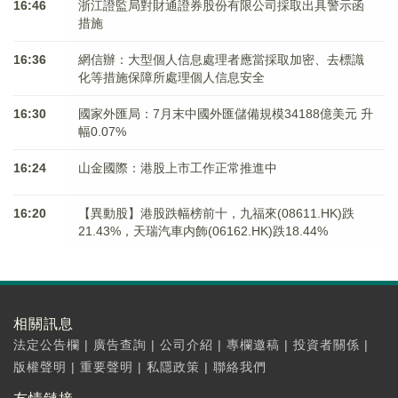
16:46
浙江證監局對財通證券股份有限公司採取出具警示函
措施
16:36
網信辦：大型個人信息處理者應當採取加密、去標識
化等措施保障所處理個人信息安全
16:30
國家外匯局：7月末中國外匯儲備規模34188億美元 升
幅0.07%
16:24
山金國際：港股上市工作正常推進中
16:20
【異動股】港股跌幅榜前十，九福來(08611.HK)跌
21.43%，天瑞汽車内飾(06162.HK)跌18.44%
相關訊息
法定公告欄
|
廣告查詢
|
公司介紹
|
專欄邀稿
|
投資者關係
|
版權聲明
|
重要聲明
|
私隱政策
|
聯絡我們