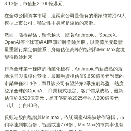
3.13倍，市值超2,100億港元。
在全球公開資本市場，這兩家公司是僅有的兩家純前沿AI大
模型上市公司，稀缺性本身就是溢價的來源。
然而，漲得越猛，懸念越大。隨著Anthropic、SpaceX、
OpenAI等全球頂級AI巨頭即將登陸美股，以萬億美元級體
量重塑行業定價體系，身處估值高峰的智譜和MiniMax處境
變得微妙起來。
作為全球第一梯隊的商業化標桿，Anthropic憑藉成熟的落
地場景與規模化營收，最新融資後估值9,650億美元對應的
市銷率僅21.4倍，而且該公司有望於第2季扭虧為盈；熱度
登頂全球的OpenAI，商業模式穩定、客戶體系成熟，最新
估值約8,520億美元，是其傳聞的2025年收入200億美元
（以上）的43倍。
反觀港股的智譜與Minimax，依託國產AI稀缺炒作邏輯，市
銷率達到數百倍，智譜或達774倍，MiniMax的市銷率也有