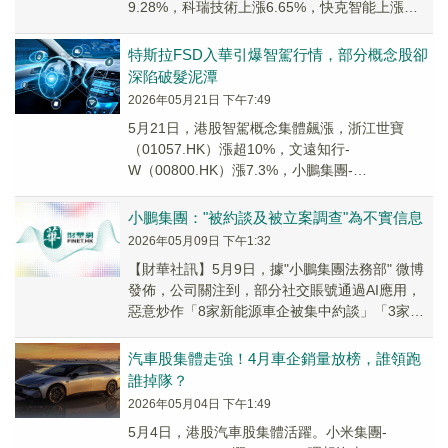
9.28%，科瑞技術上漲6.65%，快克智能上漲
4.65%；巨輪智能領跌。
特斯拉FSD入華引爆智駕行情，部分概念股卻
深陷破髮泥潭
2026年05月21日 下午7:49
5月21日，港股智駕概念集體飆漲，浙江世寶
（01057.HK）漲超10%，文遠知行-
W（00800.HK）漲7.3%，小鵬集團-
W（09868.HK）、賽力斯（09927.HK）...
小鵬集團："被約談及被立案調查"為不實信息
2026年05月09日 下午1:32
​【財華社訊】5月9日，據"小鵬集團法務部" 微博
發佈，公司關注到，部分社交賬號通過AI應用，
惡意炒作「8家新能源車企被集中約談」「3家涉
嫌違規被立案調查」等信息，并將公司納入名...
汽車股集體走強！4月車企銷量放榜，誰領跑
誰掉隊？
2026年05月04日 下午1:49
5月4日，港股汽車股集體活躍。小米集團-