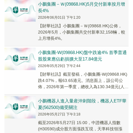
小鵬集團－Ｗ(09868.HK)5月交付新車按月增
長4%
2026年06月01日 下午1:20
​【財華社訊】小鵬集團－Ｗ(09868.HK)公佈，
2026年5月，小鵬集團共交付新車32,158輛，較
上月增長4%。
小鵬集團-W(09868.HK)盤中跌逾4% 首季普通
股股東應佔虧損擴大至17.84億元
2026年05月29日 下午2:44
【財華社訊】截至發稿，小鵬集團-W(09868.HK)
跌4.07%，報63.65港元。消息面上，該公司公
佈，2026年第一季度，總收入為130.34億元(人民
幣,下同)，同比下降...
小鵬機器人進入量産沖刺階段，機器人ETF華
夏(562500)備受關注
2026年05月27日 下午3:18
截至2026年5月27日 15:00，中證機器人指數
(H30590)成分股方面漲跌互現，天準科技領漲