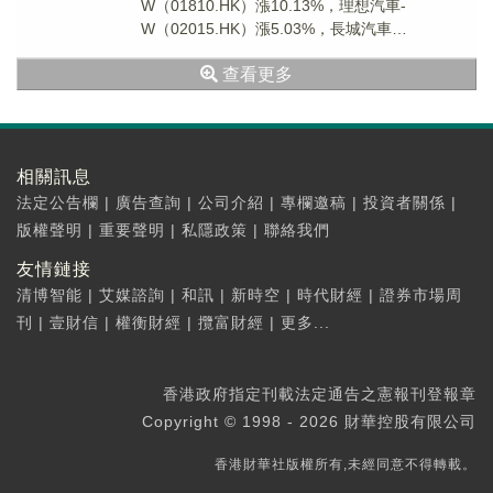
W（01810.HK）漲10.13%，理想汽車-
W（02015.HK）漲5.03%，長城汽車
（02333.HK）漲4.05%，小鵬集團-W...
查看更多
相關訊息
法定公告欄
|
廣告查詢
|
公司介紹
|
專欄邀稿
|
投資者關係
|
版權聲明
|
重要聲明
|
私隱政策
|
聯絡我們
友情鏈接
清博智能
|
艾媒諮詢
|
和訊
|
新時空
|
時代財經
|
證券市場周
刊
|
壹財信
|
權衡財經
|
攬富財經
|
更多...
香港政府指定刊載法定通告之憲報刊登報章
Copyright © 1998 - 2026 財華控股有限公司
香港財華社版權所有,未經同意不得轉載。