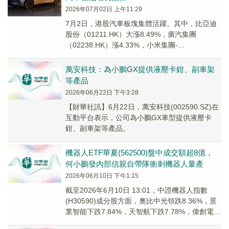
2026年07月02日 上午11:29
7月2日，港股汽車板塊集體活躍。其中，比亞迪
股份（01211.HK）大漲8.49%，廣汽集團
（02238.HK）漲4.33%，小米集團-
W（01810.HK）漲3.97%，零跑汽...
萬安科技：為小鵬GX提供液壓卡鉗、副車架
等產品
2026年06月22日 下午3:28
【財華社訊】6月22日，萬安科技(002590.SZ)在
互動平台表示，公司為小鵬GX車型提供液壓卡
鉗、副車架等產品。
機器人ETF華夏(562500)盤中成交額超8億，
何小鵬發內部信親自帶隊衝刺機器人量產
2026年06月10日 下午1:15
截至2026年6月10日 13:01，中證機器人指數
(H30590)成分股方面，奧比中光領跌8.36%，景
業智能下跌7.84%，天智航下跌7.78%，偉創電氣
下跌7.69%，凱爾達下跌7.67%。