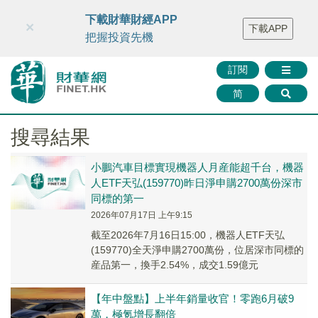
財華智庫網
FINTV
FINMETA
財華證券
媒體矩陣
下載財華財經APP
×
下載APP
智庫沙龍
聯絡我們
把握投資先機
訂閱
简
搜尋結果
小鵬汽車目標實現機器人月産能超千台，機器
人ETF天弘(159770)昨日淨申購2700萬份深市
同標的第一
2026年07月17日 上午9:15
截至2026年7月16日15:00，機器人ETF天弘
(159770)全天淨申購2700萬份，位居深市同標的
産品第一，換手2.54%，成交1.59億元
【年中盤點】上半年銷量收官！零跑6月破9
萬，極氪增長翻倍