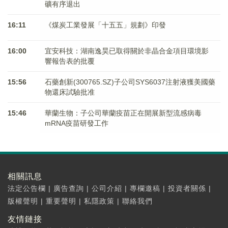
礦有序退出
16:11
《煤炭工業發展「十五五」規劃》印發
16:00
宜安科技：湖南逸昊已取得關於非晶合金項目環境影
響報告表的批覆
15:56
石藥創新(300765.SZ)子公司SYS6037注射液獲美國藥
物還床試驗批准
15:46
華蘭生物：子公司華蘭疫苗正在開展新型流感病毒
mRNA疫苗研發工作
相關訊息
法定公告欄
|
廣告查詢
|
公司介紹
|
專欄邀稿
|
投資者關係
|
版權聲明
|
重要聲明
|
私隱政策
|
聯絡我們
友情鏈接