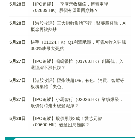
5月28日
【IPO追蹤】一季度營收翻倍，博泰車聯
（02889.HK）股價有望重回巔峰？
5月28日
【港股收評】三大指數集體下行！醫藥股普跌，AI
概念再被熱炒
5月28日
快手（01024.HK）Q1利潤承壓，可靈AI收入狂飆
300%成最大亮點
5月27日
【IPO追蹤】鳴鳴很忙（01768.HK）創新低，入
選恆綜不漲反跌？
5月27日
【港股收評】恆指跌超1%，有色、消費、智駕等
板塊集體「失色」
5月27日
【IPO追蹤】小馬智行（02026.HK）業績爆發，
股價何時走出破髮泥潭？
5月26日
【IPO追蹤】股價累跌3成！愛芯元智
（00600.HK）破髮困局難解？