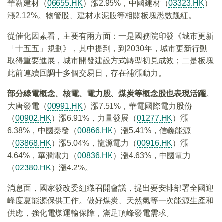
華新建材（
06655.HK
）漲2.95%，中國建材（
03323.HK
）
漲2.12%。物管股、建材水泥股等相關板塊悉數飄紅。
從催化因素看，主要有兩方面：一是國務院印發《城市更新
「十五五」規劃》，其中提到，到2030年，城市更新行動
取得重要進展，城市開發建設方式轉型初見成效；二是板塊
此前連續回調十多個交易日，存在補漲動力。
部分綠電概念、核電、電力股、煤炭等概念股也表現活躍
。
大唐發電（
00991.HK
）漲7.51%，華電國際電力股份
（
00902.HK
）漲6.91%，力量發展（
01277.HK
）漲
6.38%，中國秦發（
00866.HK
）漲5.41%，信義能源
（
03868.HK
）漲5.04%，龍源電力（
00916.HK
）漲
4.64%，華潤電力（
00836.HK
）漲4.63%，中國電力
（
02380.HK
）漲4.2%。
消息面，國家發改委組織召開會議，提出要安排部署全國迎
峰度夏能源保供工作。做好煤炭、天然氣等一次能源生產和
供應，強化電煤運輸保障，滿足頂峰發電需求。