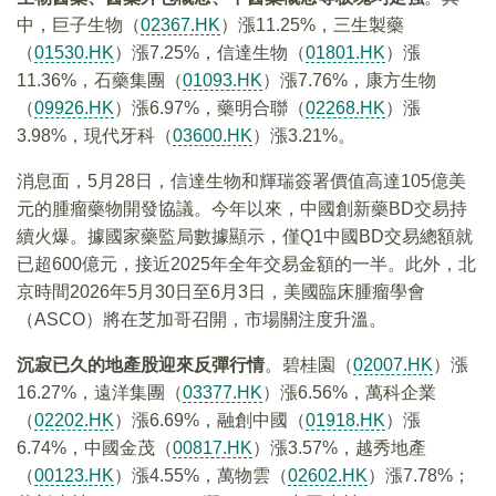
中，巨子生物（
02367.HK
）漲11.25%，三生製藥
（
01530.HK
）漲7.25%，信達生物（
01801.HK
）漲
11.36%，石藥集團（
01093.HK
）漲7.76%，康方生物
（
09926.HK
）漲6.97%，藥明合聯（
02268.HK
）漲
3.98%，現代牙科（
03600.HK
）漲3.21%。
消息面，5月28日，信達生物和輝瑞簽署價值高達105億美
元的腫瘤藥物開發協議。今年以來，中國創新藥BD交易持
續火爆。據國家藥監局數據顯示，僅Q1中國BD交易總額就
已超600億元，接近2025年全年交易金額的一半。此外，北
京時間2026年5月30日至6月3日，美國臨床腫瘤學會
（ASCO）將在芝加哥召開，市場關注度升溫。
沉寂已久的地產股迎來反彈行情
。碧桂園（
02007.HK
）漲
16.27%，遠洋集團（
03377.HK
）漲6.56%，萬科企業
（
02202.HK
）漲6.69%，融創中國（
01918.HK
）漲
6.74%，中國金茂（
00817.HK
）漲3.57%，越秀地產
（
00123.HK
）漲4.55%，萬物雲（
02602.HK
）漲7.78%；