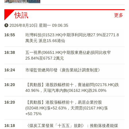
快訊
更多
2026年8月10日 星期一 09:06:35
16:55
珩灣科技(01523.HK)中期淨利同比增27.9%至2771.8
萬美元 派息15.66港仙
16:38
五一視界(06651.HK)中期股東應佔虧損同比收窄
25.84%至6757.2萬元
16:24
市場監管總局印發《廣告業統計調查制度》
16:20
【異動股】港股跌幅榜前十，賽迪顧問(02176.HK)跌
40.96%，天瑞汽車内飾(06162.HK)跌26.09%
16:20
【異動股】港股漲幅榜前十，易居企業控股
(02048.HK)漲+52.63%，天潤雲(02167.HK)漲
+50.75%
16:18
《煤炭工業發展「十五五」規劃》：推動落後產能煤