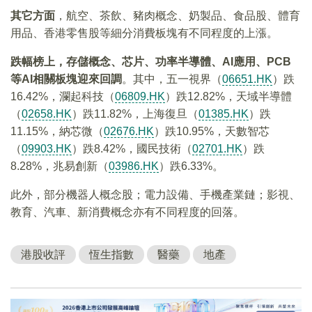
其它方面
，航空、茶飲、豬肉概念、奶製品、食品股、體育
用品、香港零售股等細分消費板塊有不同程度的上漲。
跌幅榜上，存儲概念、芯片、功率半導體、AI應用、PCB
等AI相關板塊迎來回調
。其中，五一視界（
06651.HK
）跌
16.42%，瀾起科技（
06809.HK
）跌12.82%，天域半導體
（
02658.HK
）跌11.82%，上海復旦（
01385.HK
）跌
11.15%，納芯微（
02676.HK
）跌10.95%，天數智芯
（
09903.HK
）跌8.42%，國民技術（
02701.HK
）跌
8.28%，兆易創新（
03986.HK
）跌6.33%。
此外，部分機器人概念股；電力設備、手機產業鏈；影視、
教育、汽車、新消費概念亦有不同程度的回落。
港股收評
恆生指數
醫藥
地產