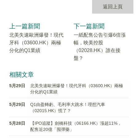
返回上頁
上一篇新聞
下一篇新聞
北美失速歐洲爆發！現代
一紙配售公告引爆6倍漲
牙科（03600.HK）兩極
幅，映美控股
分化的Q1業績
（02028.HK）誰在接
盤？
相關文章
5月29日
北美失速歐洲爆發！現代牙科（03600.HK）兩極
分化的Q1業績
5月29日
Q1由盈轉虧、毛利率大跳水！理想汽車
（02015.HK）慌了？
5月28日
【IPO追蹤】劍橋科技（06166.HK）漲超11%，
配售近20億「囤彈藥」