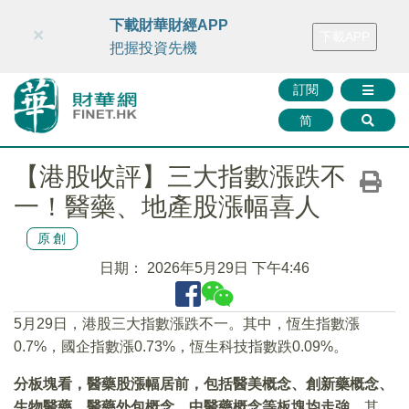
財華智庫網
FINTV
FINMETA
財華證券
媒體矩陣
下載財華財經APP
×
下載APP
智庫沙龍
聯絡我們
把握投資先機
訂閱
简
【港股收評】三大指數漲跌不
一！醫藥、地產股漲幅喜人
原創
日期：
2026年5月29日 下午4:46
5月29日，港股三大指數漲跌不一。其中，恆生指數漲
0.7%，國企指數漲0.73%，恆生科技指數跌0.09%。
分板塊看，醫藥股漲幅居前，包括醫美概念、創新藥概念、
生物醫藥、醫藥外包概念、中醫藥概念等板塊均走強
。其