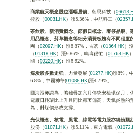
商業航天概念股也漲幅居前
。藍思科技（
06613.
控股（
00031.HK
）漲5.36%，中航科工（
02357
茶飲股、新消費概念、節假日概念、奢侈品股、
用品概念、菸草概念等細分消費板塊有不同程度
團（
02097.HK
）漲8.87%，古茗（
01364.HK
）漲
（
01318.HK
）漲9.86%，鳴鳴很忙（
01768.HK
國（
00220.HK
）漲6.62%。
煤炭股多數走強
，力量發展 (
01277.HK
)漲8%，
6.8%，中國神華(
01088.HK
)漲4.79%。
國海證券認為，礦難疊加六月傳統安檢環保月，
電廠日耗環比上升且同比顯著偏高，天氣炎熱的
為，對煤價形成支撐。
光伏概念、核電、風電、綠電等電力股亦紛紛飄
股份（
01071.HK
）漲5.11%，東方電氣（
01072