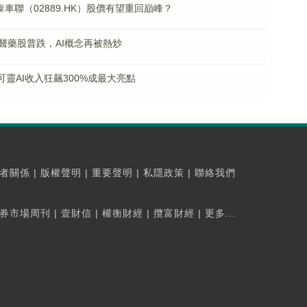
車聯（02889.HK）股價有望重回巔峰？
醫藥股普跌，AI概念再被熱炒
，可靈AI收入狂飆300%成最大亮點
者關係
|
版權聲明
|
重要聲明
|
私隱政策
|
聯絡我們
券市場周刊
|
壹財信
|
權衡財經
|
攬富財經
|
更多...