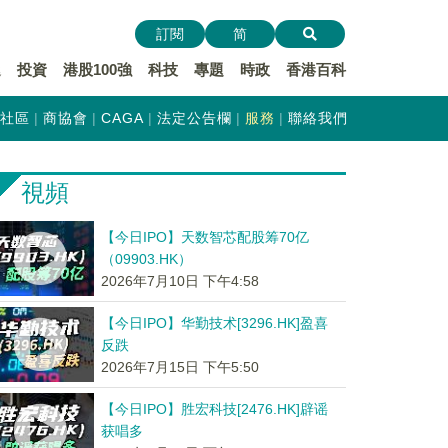
訂閱
简
遞
投資
港股100強
科技
專題
時政
香港百科
社區
商協會
CAGA
法定公告欄
服務
聯絡我們
視頻
【今日IPO】天数智芯配股筹70亿
（09903.HK）
2026年7月10日 下午4:58
【今日IPO】华勤技术[3296.HK]盈喜
反跌
2026年7月15日 下午5:50
【今日IPO】胜宏科技[2476.HK]辟谣
获唱多