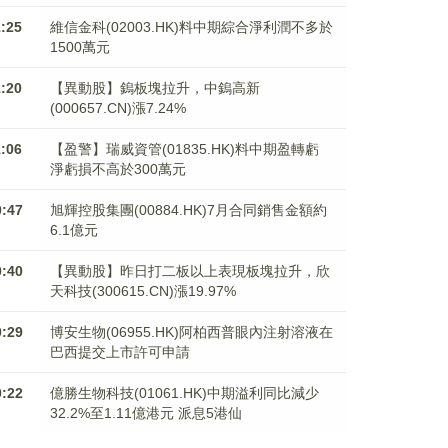
1:25
維信金科(02003.HK)料中期綜合淨利潤不多於
1500萬元
1:20
【異動股】鎢板塊拉升，中鎢高新
(000657.CN)漲7.24%
1:06
【盈警】瑞威資管(01835.HK)料中期盈轉虧
淨虧損不高於300萬元
0:47
旭輝控股集團(00884.HK)7月合同銷售金額約
6.1億元
0:40
【異動股】昨日打二板以上表現板塊拉升，欣
天科技(300615.CN)漲19.97%
0:29
博安生物(06955.HK)阿柏西普眼內注射溶液在
巴西提交上市許可申請
0:22
億勝生物科技(01061.HK)中期溢利同比減少
32.2%至1.11億港元 派息5港仙