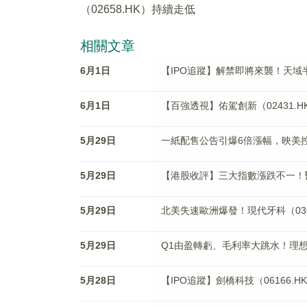
（02658.HK）持續走低
相關文章
6月1日
【IPO追蹤】解禁即將來襲！天域半
6月1日
【百強透視】佑駕創新（02431
5月29日
一紙配售公告引爆6倍漲幅，映美控股
5月29日
【港股收評】三大指數漲跌不一！
5月29日
北美失速歐洲爆發！現代牙科（036
5月29日
Q1由盈轉虧、毛利率大跳水！理想汽
5月28日
【IPO追蹤】劍橋科技（06166.