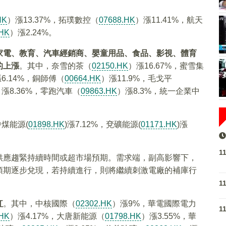
HK
）漲13.37%，拓璞數控（
07688.HK
）漲11.41%，航天
.HK
）漲2.24%。
家電、教育、汽車經銷商、嬰童用品、食品、影視、體育
的上漲
。其中，奈雪的茶（
02150.HK
）漲16.67%，蜜雪集
6.14%，銅師傅（
00664.HK
）漲11.9%，毛戈平
）漲8.36%，零跑汽車（
09863.HK
）漲8.3%，統一企業中
中煤能源(
01898.HK
)漲7.12%，兗礦能源(
01171.HK
)漲
1
供應趨緊持續時間或超市場預期。需求端，副高影響下，
預期逐步兌現，若持續進行，則將繼續刺激電廠的補庫行
1
紅
。其中，中核國際（
02302.HK
）漲9%，華電國際電力
1
.HK
）漲4.17%，大唐新能源（
01798.HK
）漲3.55%，華