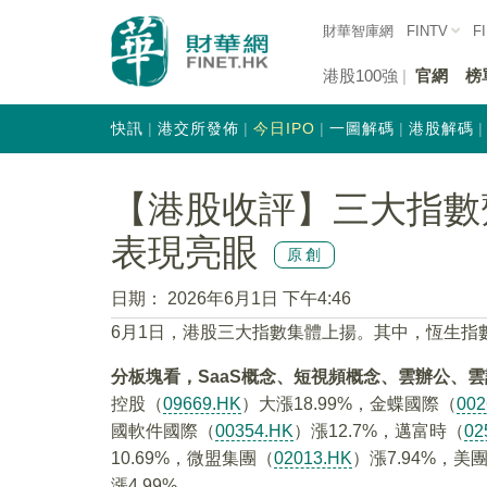
財華智庫網
FINTV
F
港股100強
官網
榜
快訊
港交所發佈
今日IPO
一圖解碼
港股解碼
【港股收評】三大指數
表現亮眼
原創
日期：
2026年6月1日 下午4:46
6月1日，港股三大指數集體上揚。其中，恆生指數漲0
分板塊看，SaaS概念、短視頻概念、雲辦公、
控股（
09669.HK
）大漲18.99%，金蝶國際（
002
國軟件國際（
00354.HK
）漲12.7%，邁富時（
02
10.69%，微盟集團（
02013.HK
）漲7.94%，美團
漲4.99%。