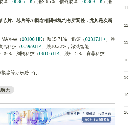
特玻璃（
06865.HK
）漲2.65%，信義玻璃（
00868.HK
）漲
1
儲芯片、芯片等AI概念相關板塊均有所調整，尤其是次新
1
IMAX-W（
00100.HK
）跌15.71%，迅策（
03317.HK
）跌
1
，廣合科技（
01989.HK
）跌10.22%，深演智能
8.09%，劍橋科技（
06166.HK
）跌9.15%，賽晶科技
1
療概念等亦紛紛下行。
1
業航天
1
1