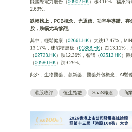
能國際電力股份（
00902.HK
）漲3.16%，福萊
2.63%。
跌幅榜上，PCB概念、光通信、功率半導體、存
股，跌幅尤為慘烈
。
其中，輕鬆健康（
02661.HK
）大跌17.47%，MIN
13.17%，建滔積層板（
01888.HK
）跌13.11%
（
02723.HK
）跌12.36%，智譜（
02513.HK
）跌
（
00580.HK
）跌9.29%。
此外，生物醫藥、創新藥、醫藥外包概念、AI醫
港股收評
恆生指數
SaaS概念
商