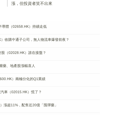
漲，但投資者笑不出來
導體（02658.HK）持續走低
.HK）收購中通子公司，無人物流車爆發前夜？
（02028.HK）誰在接盤？
醫藥、地產股漲幅喜人
00.HK）兩極分化的Q1業績
車（02015.HK）慌了？
HK）漲超11%，配售近20億「囤彈藥」