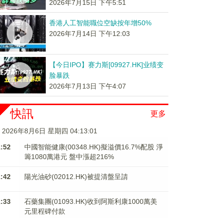
2026年7月15日 下午5:51
香港人工智能職位空缺按年增50%
2026年7月14日 下午12:03
【今日IPO】赛力斯[09927.HK]业绩变
脸暴跌
2026年7月13日 下午4:07
快訊
更多
2026年8月6日 星期四 04:13:02
1:52
中國智能健康(00348.HK)擬溢價16.7%配股 淨
籌1080萬港元 ​​​​​​​盤中漲超216%
1:42
陽光油砂(02012.HK)被提清盤呈請
1:33
石藥集團(01093.HK)收到阿斯利康1000萬美
元里程碑付款