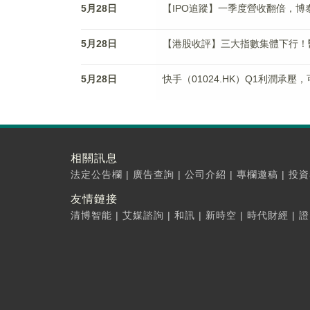
5月28日
【IPO追蹤】一季度營收翻倍，博泰
5月28日
【港股收評】三大指數集體下行！
5月28日
快手（01024.HK）Q1利潤承壓
相關訊息
法定公告欄
|
廣告查詢
|
公司介紹
|
專欄邀稿
|
投資
友情鏈接
清博智能
|
艾媒諮詢
|
和訊
|
新時空
|
時代財經
|
證