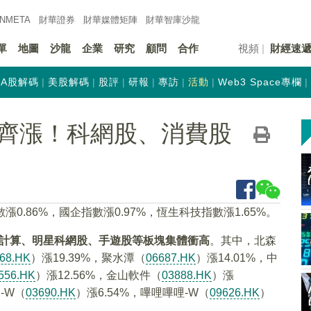
INMETA
財華證券
財華
媒體矩陣
財華
智庫沙龍
單
地圖
沙龍
企業
研究
顧問
合作
視頻
財經速
A股解碼
美股解碼
股評
研報
專訪
活動
Web3 Space專欄
齊漲！科網股、消費股
.86%，國企指數漲0.97%，恆生科技指數漲1.65%。
雲計算、明星科網股、手遊股等板塊集體衝高
。其中，北森
68.HK
）漲19.39%，聚水潭（
06687.HK
）漲14.01%，中
556.HK
）漲12.56%，金山軟件（
03888.HK
）漲
-W（
03690.HK
）漲6.54%，嗶哩嗶哩-W（
09626.HK
）