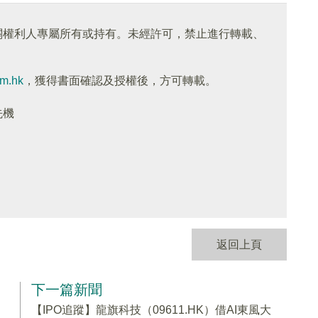
關權利人專屬所有或持有。未經許可，禁止進行轉載、
om.hk
，獲得書面確認及授權後，方可轉載。
先機
返回上頁
下一篇新聞
【IPO追蹤】龍旗科技（09611.HK）借AI東風大