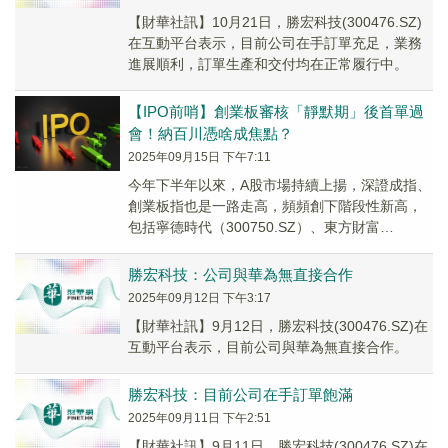
【財華社訊】10月21日，勝宏科技(300476.SZ)
在互動平台表示，目前公司在手訂單充足，業務
進展順利，訂單生產和交付均在正常履行中。
【IPO前哨】創業板審核「靜默期」後首單過
會！納百川憑啥成焦點？
2025年09月15日 下午7:11
今年下半年以來，A股市場持續上揚，深證成指、
創業板指也是一路走高，頻頻創下階段性新高，
包括寧德時代（300750.SZ）、東方財富
（300059.SZ）、新易盛（300502.S...
勝宏科技：公司與華為無直接合作
2025年09月12日 下午3:17
【財華社訊】9月12日，勝宏科技(300476.SZ)在
互動平台表示，目前公司與華為無直接合作。
勝宏科技：目前公司在手訂單飽滿
2025年09月11日 下午2:51
【財華社訊】9月11日，勝宏科技(300476.SZ)在