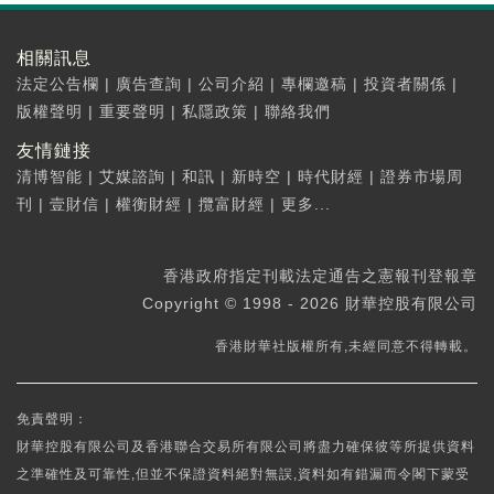
相關訊息
法定公告欄
|
廣告查詢
|
公司介紹
|
專欄邀稿
|
投資者關係
|
版權聲明
|
重要聲明
|
私隱政策
|
聯絡我們
友情鏈接
清博智能
|
艾媒諮詢
|
和訊
|
新時空
|
時代財經
|
證券市場周
刊
|
壹財信
|
權衡財經
|
攬富財經
|
更多...
香港政府指定刊載法定通告之憲報刊登報章
Copyright © 1998 - 2026 財華控股有限公司
香港財華社版權所有,未經同意不得轉載。
免責聲明：
財華控股有限公司及香港聯合交易所有限公司將盡力確保彼等所提供資料
之準確性及可靠性,但並不保證資料絕對無誤,資料如有錯漏而令閣下蒙受