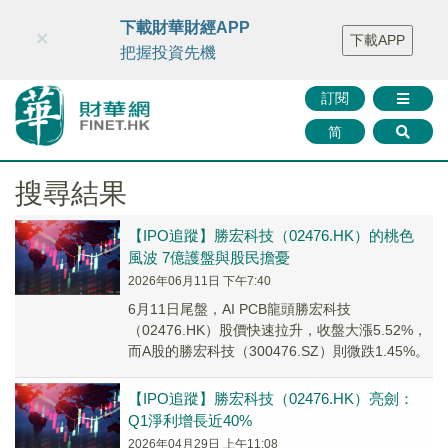
財華智庫網
FINTV
FINMETA
財華證券
媒體矩陣
下載財華財經APP
×
下載APP
智庫沙龍
聯絡我們
把握投資先機
訂閱
简
搜尋結果
【IPO追蹤】勝宏科技（02476.HK）的桃色
風波 7億護盤與股民擔憂
2026年06月11日 下午7:40
6月11日尾盤，AI PCB龍頭勝宏科技
（02476.HK）股價快速拉升，收盤大漲5.52%，
而A股的勝宏科技（300476.SZ）則微跌1.45%。
【IPO追蹤】勝宏科技（02476.HK）亮劍：
Q1淨利增長近40%
2026年04月29日 上午11:08