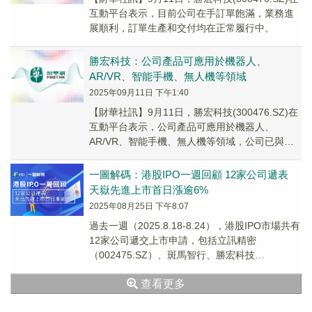
互動平台表示，目前公司在手訂單飽滿，業務進
展順利，訂單生產和交付均在正常履行中。
勝宏科技：公司產品可應用於機器人、
AR/VR、智能手機、無人機等領域
2025年09月11日 下午1:40
【財華社訊】9月11日，勝宏科技(300476.SZ)在
互動平台表示，公司產品可應用於機器人、
AR/VR、智能手機、無人機等領域，公司已與機
器狗、AI眼鏡、AI手機、無人機等領域...
一圖解碼：港股IPO一週回顧 12家公司遞表
天嶽先進上市首日漲逾6%
2025年08月25日 下午8:07
過去一週（2025.8.18-8.24），港股IPO市場共有
12家公司遞交上市申請，包括立訊精密
（002475.SZ）、斑馬智行、勝宏科技
（300476.SZ）、小鵝通和群核科技...
查看更多