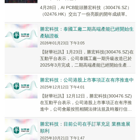
4月28日，AI PCB龍頭勝宏科技（300476.SZ）
（02476.HK）交出了一份亮眼的開年成績單。
勝宏科技：泰國工廠二期高端產能已經開始生
產驗證板
2026年01月23日 下午3:05
【財華社訊】1月23日，勝宏科技(300476.SZ)在
互動平台表示，公司泰國工廠一期升級改造已於
2025年3月完成，二期高端產能已經開始生產驗
證板。公司正持續對泰國工廠在業務、...
勝宏科技：公司港股上市事項正在有序推進中
2025年12月12日 下午4:01
【財華社訊】12月12日，勝宏科技(300476.SZ)
在互動平台表示，公司港股上市事項正在有序推
進中，公司會嚴按照相關法律法規及時履行信息
披露義務，敬請關注後續公司披露的相關公告。
勝宏科技：目前公司在手訂單充足 業務進展
順利
2025年10月21日 下午1:47