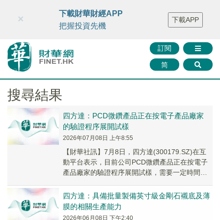
財華智庫網
FINTV
FINMETA
財華證券
媒體矩陣
下載財華財經APP
×
下載APP
智庫沙龍
聯絡我們
把握投資先機
訂閱
简
搜尋結果
四方達：PCD微鑽產品正在按電子產品廠家
的驗證程序展開試樣
2026年07月08日 上午8:55
【財華社訊】7月8日，四方達(300179.SZ)在互
動平台表示，目前公司PCD微鑽產品正在按電子
產品廠家的驗證程序展開試樣，需要一定時間周
期。
四方達：具備批量製備英寸級金剛石襯底及薄
膜的相關生產能力
2026年06月08日 下午2:40