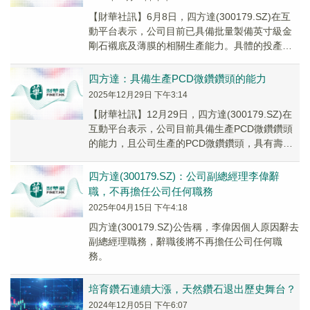
【財華社訊】6月8日，四方達(300179.SZ)在互
動平台表示，公司目前已具備批量製備英寸級金
剛石襯底及薄膜的相關生產能力。具體的投產及
放量節奏，將根據市場需求和項目建設進度適時
推進。
四方達：具備生產PCD微鑽鑽頭的能力
2025年12月29日 下午3:14
【財華社訊】12月29日，四方達(300179.SZ)在
互動平台表示，公司目前具備生產PCD微鑽鑽頭
的能力，且公司生產的PCD微鑽鑽頭，具有壽命
長、加工精度高及光潔度好等特點。
四方達(300179.SZ)：公司副總經理李偉辭
職，不再擔任公司任何職務
2025年04月15日 下午4:18
四方達(300179.SZ)公告稱，李偉因個人原因辭去
副總經理職務，辭職後將不再擔任公司任何職
務。
培育鑽石連續大漲，天然鑽石退出歷史舞台？
2024年12月05日 下午6:07