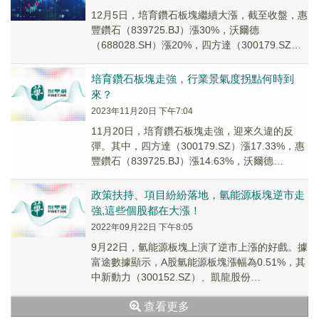
12月5日，培育鑽石板塊繼續大漲，截至收盤，惠
豐鑽石（839725.BJ）漲30%，沃爾德
（688028.SH）漲20%，四方達（300179.SZ）
漲19.78%，黃河旋風（6...
培育鑽石板塊走強，行業景氣度拐點何時到
來？
2023年11月20日 下午7:04
11月20日，培育鑽石板塊走強，迎來久違的反
彈。其中，四方達（300179.SZ）漲17.33%，惠
豐鑽石（839725.BJ）漲14.63%，沃爾德
（688028.SH）漲10...
政策扶持、項目紛紛落地，氫能源板塊逆市走
強,這些個股都在大漲！
2022年09月22日 下午8:05
9月22日，氫能源板塊上演了逆市上漲的好戲。據
富途數據顯示，A股氫能源板塊漲幅為0.51%，其
中新動力（300152.SZ）、凱龍股份
（002783.SZ）股價漲停，恒華科技（3...
查看更多