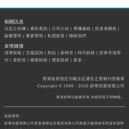
相關訊息
法定公告欄
|
廣告查詢
|
公司介紹
|
專欄邀稿
|
投資者關係
|
版權聲明
|
重要聲明
|
私隱政策
|
聯絡我們
友情鏈接
清博智能
|
艾媒諮詢
|
和訊
|
新時空
|
時代財經
|
證券市場周
刊
|
壹財信
|
權衡財經
|
攬富財經
|
更多...
香港政府指定刊載法定通告之憲報刊登報章
Copyright © 1998 - 2026 財華控股有限公司
香港財華社版權所有,未經同意不得轉載。
免責聲明：
財華控股有限公司及香港聯合交易所有限公司將盡力確保彼等所提供資料